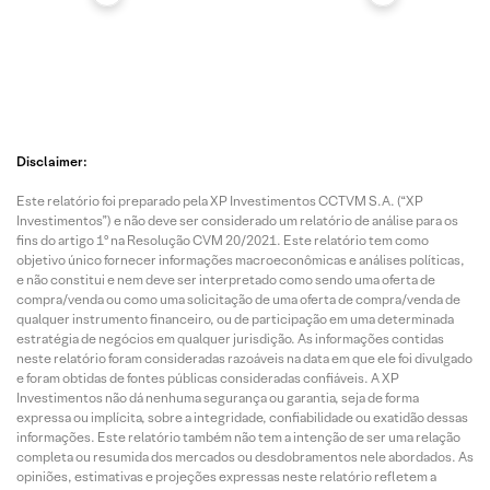
Disclaimer:
Este relatório foi preparado pela XP Investimentos CCTVM S.A. (“XP
Investimentos”) e não deve ser considerado um relatório de análise para os
fins do artigo 1º na Resolução CVM 20/2021. Este relatório tem como
objetivo único fornecer informações macroeconômicas e análises políticas,
e não constitui e nem deve ser interpretado como sendo uma oferta de
compra/venda ou como uma solicitação de uma oferta de compra/venda de
qualquer instrumento financeiro, ou de participação em uma determinada
estratégia de negócios em qualquer jurisdição. As informações contidas
neste relatório foram consideradas razoáveis na data em que ele foi divulgado
e foram obtidas de fontes públicas consideradas confiáveis. A XP
Investimentos não dá nenhuma segurança ou garantia, seja de forma
expressa ou implícita, sobre a integridade, confiabilidade ou exatidão dessas
informações. Este relatório também não tem a intenção de ser uma relação
completa ou resumida dos mercados ou desdobramentos nele abordados. As
opiniões, estimativas e projeções expressas neste relatório refletem a