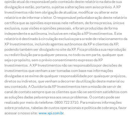
opinião atual do responsável pelo conteúdo deste relatório na data de sua
divulgação e estão, portanto, sujeitas a alterações sem aviso prévio. A XP
Investimentos não tem obrigação de atualizar, modificar ou alterar este
relatório e de informar o leitor. O responsável pela elaboração deste relatório
certifica que as opiniões expressas nele refletem, de forma precisa, única e
exclusiva, suas visões e opiniões pessoais, e foram produzidas de forma
independente e autônoma, inclusive em relação a XP Investimentos. Este
relatório é destinado à circulação exclusiva para a rede de relacionamento da
XP Investimentos, incluindo agentes autônomos da XP e clientes da XP,
podendo também ser divulgado no site da XP. Fica proibida a sua reprodução
ou redistribuição para qualquer pessoa, no todo ou em parte, qualquer que
seja o propósito, sem o prévio consentimento expresso da XP
Investimentos. A XP Investimentos não se responsabiliza por decisões de
investimentos que venham a ser tomadas com base nas informações
divulgadas e se exime de qualquer responsabilidade por quaisquer prejuízos,
diretos ou indiretos, que venham a decorrer da utilização deste material ou
seu conteúdo. A Ouvidoria da XP Investimentos tem a missão de servir de
canal de contato sempre que os clientes que não se sentirem satisfeitos com
as soluções dadas pela empresa aos seus problemas. O contato pode ser
realizado por meio do telefone: 0800 722 3710. Para maiores informações
sobre produtos, tabelas de custos operacionais e política de cobrança, favor
acessar o nosso site:
www.xpi.com.br
.