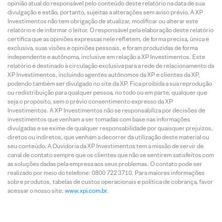
opinião atual do responsável pelo conteúdo deste relatório na data de sua
divulgação e estão, portanto, sujeitas a alterações sem aviso prévio. A XP
Investimentos não tem obrigação de atualizar, modificar ou alterar este
relatório e de informar o leitor. O responsável pela elaboração deste relatório
certifica que as opiniões expressas nele refletem, de forma precisa, única e
exclusiva, suas visões e opiniões pessoais, e foram produzidas de forma
independente e autônoma, inclusive em relação a XP Investimentos. Este
relatório é destinado à circulação exclusiva para a rede de relacionamento da
XP Investimentos, incluindo agentes autônomos da XP e clientes da XP,
podendo também ser divulgado no site da XP. Fica proibida a sua reprodução
ou redistribuição para qualquer pessoa, no todo ou em parte, qualquer que
seja o propósito, sem o prévio consentimento expresso da XP
Investimentos. A XP Investimentos não se responsabiliza por decisões de
investimentos que venham a ser tomadas com base nas informações
divulgadas e se exime de qualquer responsabilidade por quaisquer prejuízos,
diretos ou indiretos, que venham a decorrer da utilização deste material ou
seu conteúdo. A Ouvidoria da XP Investimentos tem a missão de servir de
canal de contato sempre que os clientes que não se sentirem satisfeitos com
as soluções dadas pela empresa aos seus problemas. O contato pode ser
realizado por meio do telefone: 0800 722 3710. Para maiores informações
sobre produtos, tabelas de custos operacionais e política de cobrança, favor
acessar o nosso site:
www.xpi.com.br
.