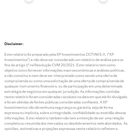
Disclaimer:
Este relatório foi preparado pela XP Investimentos CCTVM S.A. (“XP
Investimentos”) e não deve ser considerado um relatório de análise para os
fins do artigo 1º na Resolução CVM 20/2021. Este relatório tem como
objetivo único fornecer informações macroeconômicas e análises políticas,
e não constitui e nem deve ser interpretado como sendo uma oferta de
compra/venda ou como uma solicitação de uma oferta de compra/venda de
qualquer instrumento financeiro, ou de participação em uma determinada
estratégia de negócios em qualquer jurisdição. As informações contidas
neste relatório foram consideradas razoáveis na data em que ele foi divulgado
e foram obtidas de fontes públicas consideradas confiáveis. A XP
Investimentos não dá nenhuma segurança ou garantia, seja de forma
expressa ou implícita, sobre a integridade, confiabilidade ou exatidão dessas
informações. Este relatório também não tem a intenção de ser uma relação
completa ou resumida dos mercados ou desdobramentos nele abordados. As
opiniões, estimativas e projeções expressas neste relatório refletem a