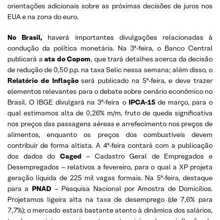
orientações adicionais sobre as próximas decisões de juros nos
EUA e na zona do euro.
No Brasil,
haverá importantes divulgações relacionadas à
condução da política monetária. Na 3ª-feira, o Banco Central
publicará a
ata do Copom
, que trará detalhes acerca da decisão
de redução de 0,50 p.p. na taxa Selic nessa semana; além disso, o
Relatório de Inflação
será publicado na 5ª-feira, e deve trazer
elementos relevantes para o debate sobre cenário econômico no
Brasil. O IBGE divulgará na 3ª-feira o
IPCA-15
de março, para o
qual estimamos alta de 0,26% m/m, fruto de queda significativa
nos preços das passagens aéreas e arrefecimento nos preços de
alimentos, enquanto os preços dos combustíveis devem
contribuir de forma altista. A 4ª-feira contará com a publicação
dos dados do
Caged
– Cadastro Geral de Empregados e
Desempregados – relativos a fevereiro, para o qual a XP projeta
geração líquida de 225 mil vagas formais. Na 5ª-feira, destaque
para a
PNAD
– Pesquisa Nacional por Amostra de Domicílios.
Projetamos ligeira alta na taxa de desemprego (de 7,6% para
7,7%); o mercado estará bastante atento à dinâmica dos salários,