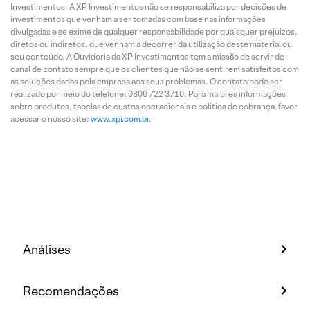
Investimentos. A XP Investimentos não se responsabiliza por decisões de
investimentos que venham a ser tomadas com base nas informações
divulgadas e se exime de qualquer responsabilidade por quaisquer prejuízos,
diretos ou indiretos, que venham a decorrer da utilização deste material ou
seu conteúdo. A Ouvidoria da XP Investimentos tem a missão de servir de
canal de contato sempre que os clientes que não se sentirem satisfeitos com
as soluções dadas pela empresa aos seus problemas. O contato pode ser
realizado por meio do telefone: 0800 722 3710. Para maiores informações
sobre produtos, tabelas de custos operacionais e política de cobrança, favor
acessar o nosso site:
www.xpi.com.br
.
Análises
Recomendações