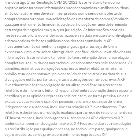
fins do artigo 1º na Resolução CVM 20/2021. Este relatório tem como
objetivo único fornecer informações macroeconômicas e análises políticas,
e não constitui e nem deve ser interpretado como sendo uma oferta de
compra/venda ou como uma solicitação de uma oferta de compra/venda de
qualquer instrumento financeiro, ou de participação em uma determinada
estratégia de negócios em qualquer jurisdição. As informações contidas
neste relatório foram consideradas razoáveis na data em que ele foi divulgado
e foram obtidas de fontes públicas consideradas confiáveis. A XP
Investimentos não dá nenhuma segurança ou garantia, seja de forma
expressa ou implícita, sobre a integridade, confiabilidade ou exatidão dessas
informações. Este relatório também não tem a intenção de ser uma relação
completa ou resumida dos mercados ou desdobramentos nele abordados. As
opiniões, estimativas e projeções expressas neste relatório refletem a
opinião atual do responsável pelo conteúdo deste relatório na data de sua
divulgação e estão, portanto, sujeitas a alterações sem aviso prévio. A XP
Investimentos não tem obrigação de atualizar, modificar ou alterar este
relatório e de informar o leitor. O responsável pela elaboração deste relatório
certifica que as opiniões expressas nele refletem, de forma precisa, única e
exclusiva, suas visões e opiniões pessoais, e foram produzidas de forma
independente e autônoma, inclusive em relação a XP Investimentos. Este
relatório é destinado à circulação exclusiva para a rede de relacionamento da
XP Investimentos, incluindo agentes autônomos da XP e clientes da XP,
podendo também ser divulgado no site da XP. Fica proibida a sua reprodução
ou redistribuição para qualquer pessoa, no todo ou em parte, qualquer que
seja o propósito, sem o prévio consentimento expresso da XP