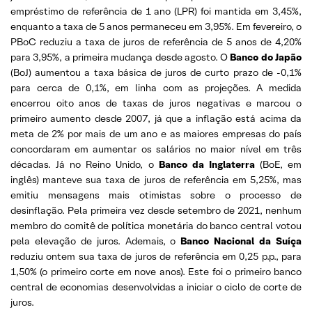
empréstimo de referência de 1 ano (LPR) foi mantida em 3,45%,
enquanto a taxa de 5 anos permaneceu em 3,95%. Em fevereiro, o
PBoC reduziu a taxa de juros de referência de 5 anos de 4,20%
para 3,95%, a primeira mudança desde agosto. O
Banco do Japão
(BoJ) aumentou a taxa básica de juros de curto prazo de -0,1%
para cerca de 0,1%, em linha com as projeções. A medida
encerrou oito anos de taxas de juros negativas e marcou o
primeiro aumento desde 2007, já que a inflação está acima da
meta de 2% por mais de um ano e as maiores empresas do país
concordaram em aumentar os salários no maior nível em três
décadas. Já no Reino Unido, o
Banco da Inglaterra
(BoE, em
inglês) manteve sua taxa de juros de referência em 5,25%, mas
emitiu mensagens mais otimistas sobre o processo de
desinflação. Pela primeira vez desde setembro de 2021, nenhum
membro do comitê de política monetária do banco central votou
pela elevação de juros. Ademais, o
Banco Nacional da Suíça
reduziu ontem sua taxa de juros de referência em 0,25 p.p., para
1,50% (o primeiro corte em nove anos). Este foi o primeiro banco
central de economias desenvolvidas a iniciar o ciclo de corte de
juros.