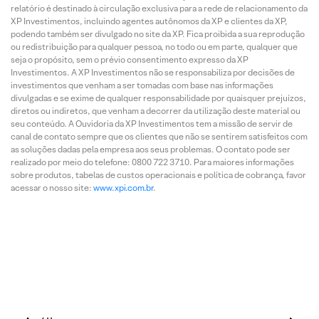
relatório é destinado à circulação exclusiva para a rede de relacionamento da
XP Investimentos, incluindo agentes autônomos da XP e clientes da XP,
podendo também ser divulgado no site da XP. Fica proibida a sua reprodução
ou redistribuição para qualquer pessoa, no todo ou em parte, qualquer que
seja o propósito, sem o prévio consentimento expresso da XP
Investimentos. A XP Investimentos não se responsabiliza por decisões de
investimentos que venham a ser tomadas com base nas informações
divulgadas e se exime de qualquer responsabilidade por quaisquer prejuízos,
diretos ou indiretos, que venham a decorrer da utilização deste material ou
seu conteúdo. A Ouvidoria da XP Investimentos tem a missão de servir de
canal de contato sempre que os clientes que não se sentirem satisfeitos com
as soluções dadas pela empresa aos seus problemas. O contato pode ser
realizado por meio do telefone: 0800 722 3710. Para maiores informações
sobre produtos, tabelas de custos operacionais e política de cobrança, favor
acessar o nosso site:
www.xpi.com.br
.