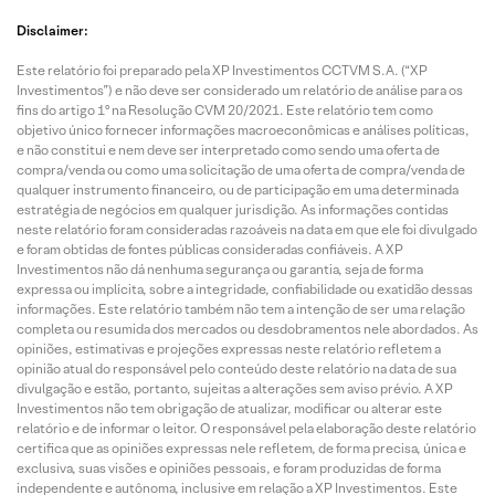
Disclaimer:
Este relatório foi preparado pela XP Investimentos CCTVM S.A. (“XP
Investimentos”) e não deve ser considerado um relatório de análise para os
fins do artigo 1º na Resolução CVM 20/2021. Este relatório tem como
objetivo único fornecer informações macroeconômicas e análises políticas,
e não constitui e nem deve ser interpretado como sendo uma oferta de
compra/venda ou como uma solicitação de uma oferta de compra/venda de
qualquer instrumento financeiro, ou de participação em uma determinada
estratégia de negócios em qualquer jurisdição. As informações contidas
neste relatório foram consideradas razoáveis na data em que ele foi divulgado
e foram obtidas de fontes públicas consideradas confiáveis. A XP
Investimentos não dá nenhuma segurança ou garantia, seja de forma
expressa ou implícita, sobre a integridade, confiabilidade ou exatidão dessas
informações. Este relatório também não tem a intenção de ser uma relação
completa ou resumida dos mercados ou desdobramentos nele abordados. As
opiniões, estimativas e projeções expressas neste relatório refletem a
opinião atual do responsável pelo conteúdo deste relatório na data de sua
divulgação e estão, portanto, sujeitas a alterações sem aviso prévio. A XP
Investimentos não tem obrigação de atualizar, modificar ou alterar este
relatório e de informar o leitor. O responsável pela elaboração deste relatório
certifica que as opiniões expressas nele refletem, de forma precisa, única e
exclusiva, suas visões e opiniões pessoais, e foram produzidas de forma
independente e autônoma, inclusive em relação a XP Investimentos. Este