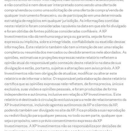
e não constitui e nem deve ser interpretado como sendo uma oferta de
compra/venda ou como uma solicitação de uma oferta de compra/venda de
qualquer instrumento financeiro, ou de participação em uma determinada
estratégia de negócios em qualquer jurisdição. As informações contidas
neste relatório foram consideradas razoáveis na data em que ele foi divulgado
e foram obtidas de fontes públicas consideradas confiáveis. A XP
Investimentos não dá nenhuma segurança ou garantia, seja de forma
expressa ou implícita, sobre a integridade, confiabilidade ou exatidão dessas
informações. Este relatório também não tem a intenção de ser uma relação
completa ou resumida dos mercados ou desdobramentos nele abordados. As
opiniões, estimativas e projeções expressas neste relatório refletem a
opinião atual do responsável pelo conteúdo deste relatório na data de sua
divulgação e estão, portanto, sujeitas a alterações sem aviso prévio. A XP
Investimentos não tem obrigação de atualizar, modificar ou alterar este
relatório e de informar o leitor. O responsável pela elaboração deste relatório
certifica que as opiniões expressas nele refletem, de forma precisa, única e
exclusiva, suas visões e opiniões pessoais, e foram produzidas de forma
independente e autônoma, inclusive em relação a XP Investimentos. Este
relatório é destinado à circulação exclusiva para a rede de relacionamento da
XP Investimentos, incluindo agentes autônomos da XP e clientes da XP,
podendo também ser divulgado no site da XP. Fica proibida a sua reprodução
ou redistribuição para qualquer pessoa, no todo ou em parte, qualquer que
seja o propósito, sem o prévio consentimento expresso da XP
Investimentos. A XP Investimentos não se responsabiliza por decisões de