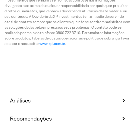
investimentos que venham a ser tomadas com base nas informações
divulgadas e se exime de qualquer responsabilidade por quaisquer prejuízos,
diretos ou indiretos, que venham a decorrer da utilização deste material ou
seu conteúdo. A Ouvidoria da XP Investimentos tem a missão de servir de
canal de contato sempre que os clientes que não se sentirem satisfeitos com
as soluções dadas pela empresa aos seus problemas. O contato pode ser
realizado por meio do telefone: 0800 722 3710. Para maiores informações
sobre produtos, tabelas de custos operacionais e política de cobrança, favor
acessar o nosso site:
www.xpi.com.br
.
Análises
Recomendações