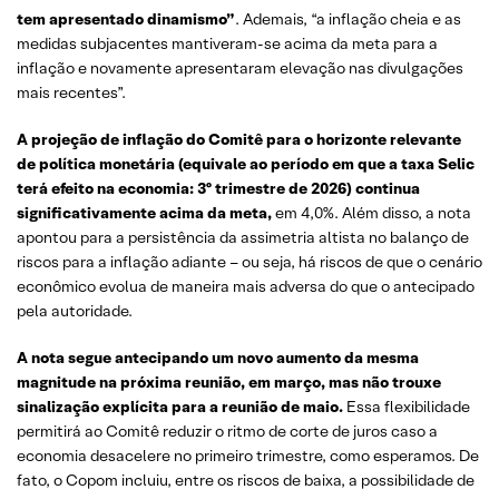
tem apresentado dinamismo”
. Ademais, “a inflação cheia e as
medidas subjacentes mantiveram-se acima da meta para a
inflação e novamente apresentaram elevação nas divulgações
mais recentes”.
A projeção de inflação do Comitê para o horizonte relevante
de política monetária (equivale ao período em que a taxa Selic
terá efeito na economia: 3º trimestre de 2026) continua
significativamente acima da meta,
em 4,0%. Além disso, a nota
apontou para a persistência da assimetria altista no balanço de
riscos para a inflação adiante – ou seja, há riscos de que o cenário
econômico evolua de maneira mais adversa do que o antecipado
pela autoridade.
A nota segue antecipando um novo aumento da mesma
magnitude na próxima reunião, em março, mas não trouxe
sinalização explícita para a reunião de maio.
Essa flexibilidade
permitirá ao Comitê reduzir o ritmo de corte de juros caso a
economia desacelere no primeiro trimestre, como esperamos. De
fato, o Copom incluiu, entre os riscos de baixa, a possibilidade de