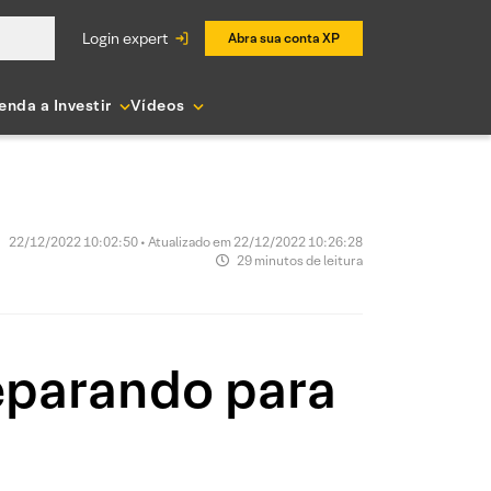
login expert
Abra sua conta XP
enda a Investir
Vídeos
22/12/2022 10:02:50 • Atualizado em 22/12/2022 10:26:28
29 minutos de leitura
eparando para