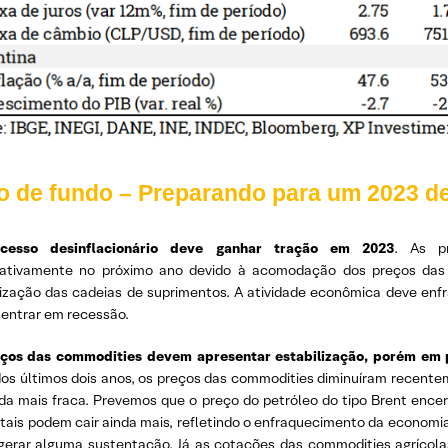
o de fundo – Preparando para um 2023 de
cesso desinflacionário deve ganhar tração em 2023
. As pr
icativamente no próximo ano devido à acomodação dos preços das c
ização das cadeias de suprimentos. A atividade econômica deve enf
entrar em recessão.
ços das commodities devem apresentar estabilização, porém em
dos últimos dois anos, os preços das commodities diminuíram recentem
a mais fraca. Prevemos que o preço do petróleo do tipo Brent encerr
tais podem cair ainda mais, refletindo o enfraquecimento da economi
gerar alguma sustentação. Já as cotações das commodities agrícol