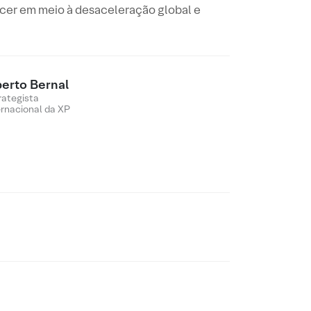
cer em meio à desaceleração global e
berto Bernal
rategista
ernacional da XP