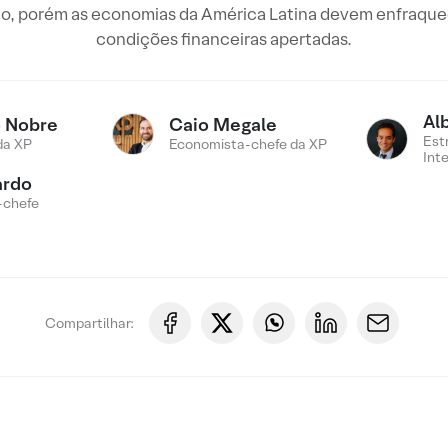
do, porém as economias da América Latina devem enfraque
condições financeiras apertadas.
Al
o Nobre
Caio Megale
Est
da XP
Economista-chefe da XP
Int
ardo
-chefe
Compartilhar: