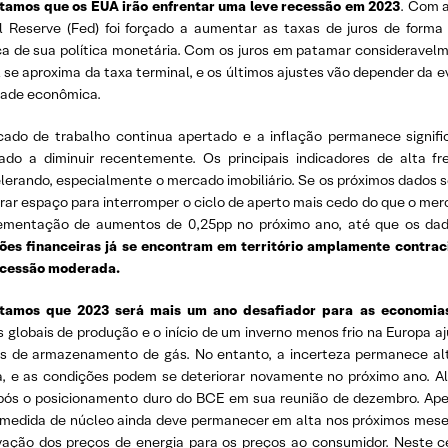
tamos que os EUA irão enfrentar uma leve recessão em 2023
. Com a
l Reserve (Fed) foi forçado a aumentar as taxas de juros de for
ica de sua política monetária. Com os juros em patamar consideravel
 se aproxima da taxa terminal, e os últimos ajustes vão depender da 
idade econômica.
ado de trabalho continua apertado e a inflação permanece signi
do a diminuir recentemente. Os principais indicadores de alta 
lerando, especialmente o mercado imobiliário. Se os próximos dados 
rar espaço para interromper o ciclo de aperto mais cedo do que o mer
ementação de aumentos de 0,25pp no próximo ano, até que os dad
ões financeiras já se encontram em território amplamente contrac
cessão moderada.
tamos que 2023 será mais um ano desafiador para as economia
s globais de produção e o início de um inverno menos frio na Europa 
s de armazenamento de gás. No entanto, a incerteza permanece alt
a, e as condições podem se deteriorar novamente no próximo ano. A
pós o posicionamento duro do BCE em sua reunião de dezembro. Apes
a medida de núcleo ainda deve permanecer em alta nos próximos meses
vação dos preços de energia para os preços ao consumidor. Neste c