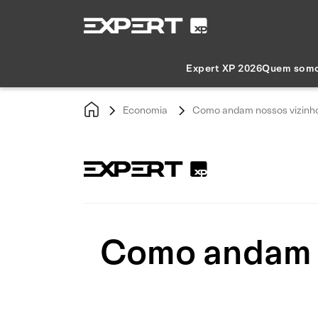
Expert XP 2026
Quem som
Economia
Como andam nossos vizinho
Como andam n