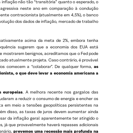
 inflação não tão “transitória” quanto o esperado, o
ma agressiva neste ano em comparação à condução
mente contracionista (atualmente em 4,5%), o banco
evolução dos dados de inflação, mercado de trabalho
ficativamente acima da meta de 2%, embora tenha
frequência sugerem que a economia dos EUA está
se mostrarem benignos, acreditamos que o Fed pode
cado atualmente projeta. Caso contrário, é provável
os comecem a “colaborar”. De qualquer forma,
as
ionista, o que deve levar a economia americana a
s europeias
. A melhora recente nos gargalos das
ajudaram a reduzir o consumo de energia e encher os
a em meio a tensões geopolíticas persistentes na
lém disso, as taxas de juros devem aumentar ainda
ar da inflação geral aparentemente ter atingido o
, já que provavelmente haverá repasses adicionais
enário,
prevemos uma recessão mais profunda na