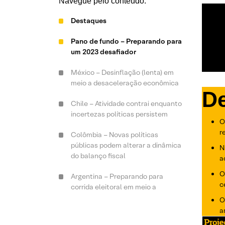
Navegue pelo conteúdo:
Destaques
Pano de fundo – Preparando para
um 2023 desafiador
México – Desinflação (lenta) em
meio a desaceleração econômica
D
Chile – Atividade contrai enquanto
incertezas políticas persistem
O
r
Colômbia – Novas políticas
públicas podem alterar a dinâmica
N
do balanço fiscal
a
O
Argentina – Preparando para
c
corrida eleitoral em meio a
desequilíbrios econômicos
O
a
Brasil – Início turbulento