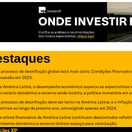
estaques
 processo de desinflação global está mais claro. Condições financeir
ecessão em 2023;
a América Latina, o desempenho econômico superou as expectativas 
o cenário doméstico e externo ainda incerto, e política monetária em
 processo de desinflação deve ser lento na América Latina, e a infla
entrais ao longo do próximo ano, convergindo apenas em 2024;
s ativos financeiros da América Latina continuam descontados refletin
mbiente doméstico e externo limitam espaço para valorização