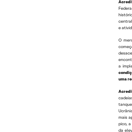
Acredi
Federa
histór
central
e ativ
O merc
começa
desace
encont
a impl
condiç
uma re
Acredi
cadeia
tanque
Ucrâni
mais a
pico, 
da ele