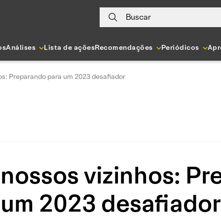
Buscar
os
Análises
Lista de ações
Recomendações
Periódicos
Apr
s: Preparando para um 2023 desafiador
ossos vizinhos: Pr
um 2023 desafiador