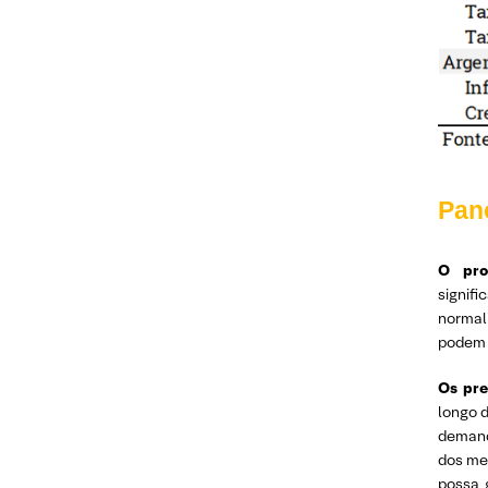
Pan
O pro
signif
normal
podem 
Os pre
longo 
demand
dos me
possa 