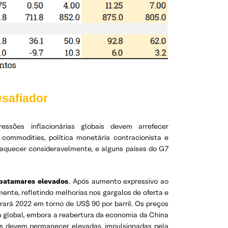
safiador
essões inflacionárias globais devem arrefecer
ommodities, política monetária contracionista e
raquecer consideravelmente, e alguns países do G7
 patamares elevados
. Após aumento expressivo ao
ente, refletindo melhorias nos gargalos de oferta e
ará 2022 em torno de US$ 90 por barril. Os preços
a global, embora a reabertura da economia da China
as devem permanecer elevadas, impulsionadas pela