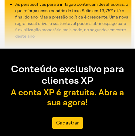
As perspectivas para a inflação continuam desafiadoras, o
que reforça nosso cenário de taxa Selic em 13,75% até o
final do ano. Mas a pressão política é crescente. Uma nova
regra fiscal crível e sustentável poderia abrir espaço para
flexibilização monetária mais cedo, no segundo semestre
deste ano.
Conteúdo exclusivo para
clientes XP
A conta XP é gratuita. Abra a
sua agora!
Cadastrar