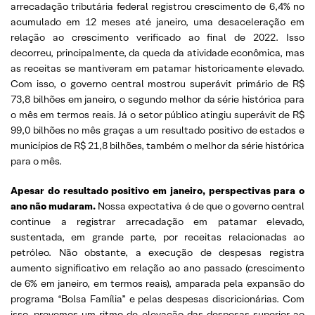
arrecadação tributária federal registrou crescimento de 6,4% no
acumulado em 12 meses até janeiro, uma desaceleração em
relação ao crescimento verificado ao final de 2022. Isso
decorreu, principalmente, da queda da atividade econômica, mas
as receitas se mantiveram em patamar historicamente elevado.
Com isso, o governo central mostrou superávit primário de R$
73,8 bilhões em janeiro, o segundo melhor da série histórica para
o mês em termos reais. Já o setor público atingiu superávit de R$
99,0 bilhões no mês graças a um resultado positivo de estados e
municípios de R$ 21,8 bilhões, também o melhor da série histórica
para o mês.
Apesar do resultado positivo em janeiro, perspectivas para o
ano não mudaram.
Nossa expectativa é de que o governo central
continue a registrar arrecadação em patamar elevado,
sustentada, em grande parte, por receitas relacionadas ao
petróleo. Não obstante, a execução de despesas registra
aumento significativo em relação ao ano passado (crescimento
de 6% em janeiro, em termos reais), amparada pela expansão do
programa “Bolsa Família” e pelas despesas discricionárias. Com
isso, prevemos um ritmo de elevação das despesas superior ao