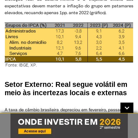
expectativas devem manter a inflação do grupo em patamares
elevados, recuando apenas 1pp. ante 2022 (gráfico).
Setor Externo: Real segue volátil em
meio às incertezas locais e externas
A taxa de câmbio brasileira depreciou em fevereiro, passando de
R$/US$ 5,09 para R$/US$ 5,20. Considerando tanto fatores
estruturais quanto cíclicos, nossos modelos sugerem que a
variável poderia estar entre R$/US$ 4,50 e R$/US$ 4,85, mas os
riscos domésticos, sobretudo no campo fiscal, têm contribuído