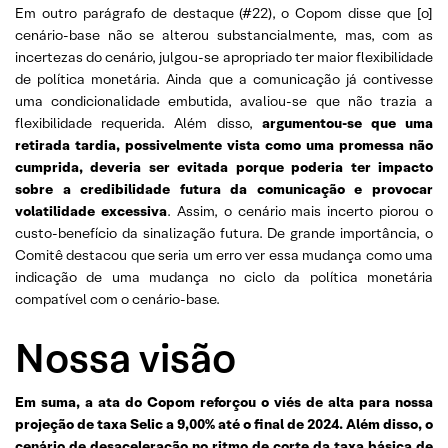
Em outro parágrafo de destaque (#22), o Copom disse que [o]
cenário-base não se alterou substancialmente, mas, com as
incertezas do cenário, julgou-se apropriado ter maior flexibilidade
de política monetária. Ainda que a comunicação já contivesse
uma condicionalidade embutida, avaliou-se que não trazia a
flexibilidade requerida. Além disso,
argumentou-se que uma
retirada tardia, possivelmente vista como uma promessa não
cumprida, deveria ser evitada porque poderia ter impacto
sobre a credibilidade futura da comunicação e provocar
volatilidade excessiva
. Assim, o cenário mais incerto piorou o
custo-benefício da sinalização futura. De grande importância, o
Comitê destacou que seria um erro ver essa mudança como uma
indicação de uma mudança no ciclo da política monetária
compatível com o cenário-base.
Nossa visão
Em suma, a ata do Copom reforçou o viés de alta para nossa
projeção de taxa Selic a 9,00% até o final de 2024. Além disso, o
cenário de desaceleração no ritmo de corte da taxa básica de