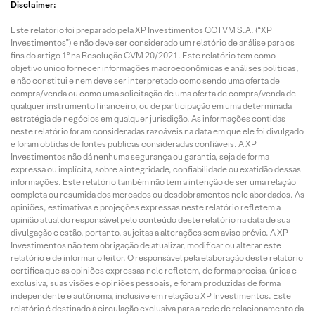
Disclaimer:
Este relatório foi preparado pela XP Investimentos CCTVM S.A. (“XP
Investimentos”) e não deve ser considerado um relatório de análise para os
fins do artigo 1º na Resolução CVM 20/2021. Este relatório tem como
objetivo único fornecer informações macroeconômicas e análises políticas,
e não constitui e nem deve ser interpretado como sendo uma oferta de
compra/venda ou como uma solicitação de uma oferta de compra/venda de
qualquer instrumento financeiro, ou de participação em uma determinada
estratégia de negócios em qualquer jurisdição. As informações contidas
neste relatório foram consideradas razoáveis na data em que ele foi divulgado
e foram obtidas de fontes públicas consideradas confiáveis. A XP
Investimentos não dá nenhuma segurança ou garantia, seja de forma
expressa ou implícita, sobre a integridade, confiabilidade ou exatidão dessas
informações. Este relatório também não tem a intenção de ser uma relação
completa ou resumida dos mercados ou desdobramentos nele abordados. As
opiniões, estimativas e projeções expressas neste relatório refletem a
opinião atual do responsável pelo conteúdo deste relatório na data de sua
divulgação e estão, portanto, sujeitas a alterações sem aviso prévio. A XP
Investimentos não tem obrigação de atualizar, modificar ou alterar este
relatório e de informar o leitor. O responsável pela elaboração deste relatório
certifica que as opiniões expressas nele refletem, de forma precisa, única e
exclusiva, suas visões e opiniões pessoais, e foram produzidas de forma
independente e autônoma, inclusive em relação a XP Investimentos. Este
relatório é destinado à circulação exclusiva para a rede de relacionamento da