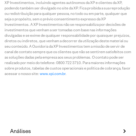
XP Investimentos, incluindo agentes autônomos da XP e clientes da XP,
podendo também ser divulgado no site da XP. Fica proibida a sua reprodução
ou redistribuição para qualquer pessoa, no todo ou em parte, qualquer que
seja o propósito, sem o prévio consentimento expresso da XP
Investimentos. A XP Investimentos não se responsabiliza por decisões de
investimentos que venham a ser tomadas com base nas informações
divulgadas e se exime de qualquer responsabilidade por quaisquer prejuízos,
diretos ou indiretos, que venham a decorrer da utilização deste material ou
seu conteúdo. A Ouvidoria da XP Investimentos tem a missão de servir de
canal de contato sempre que os clientes que não se sentirem satisfeitos com
as soluções dadas pela empresa aos seus problemas. O contato pode ser
realizado por meio do telefone: 0800 722 3710. Para maiores informações
sobre produtos, tabelas de custos operacionais e política de cobrança, favor
acessar o nosso site:
www.xpi.com.br
.
Análises