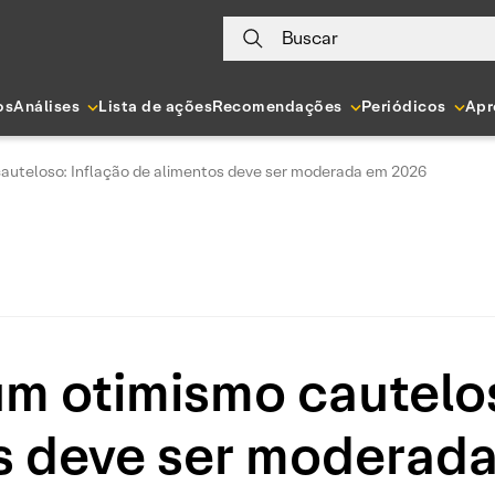
Buscar
os
Análises
Lista de ações
Recomendações
Periódicos
Apr
auteloso: Inflação de alimentos deve ser moderada em 2026
m otimismo cautelos
s deve ser moderad