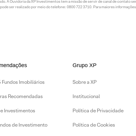
do. A Ouvidoria da XP Investimentos tem a missão de servir de canal de contato se
ode ser realizado por meio do telefone: 0800 722 3710. Para maiores informações 
mendações
Grupo XP
 Fundos Imobiliários
Sobre a XP
iras Recomendadas
Institucional
de Investimentos
Política de Privacidade
undos de Investimento
Política de Cookies