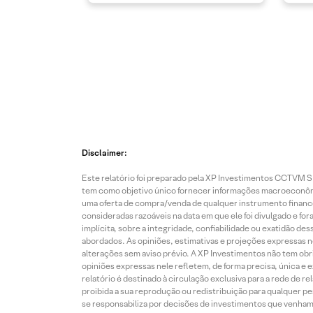
Disclaimer:
Este relatório foi preparado pela XP Investimentos CCTVM S.A
tem como objetivo único fornecer informações macroeconômic
uma oferta de compra/venda de qualquer instrumento finance
consideradas razoáveis na data em que ele foi divulgado e fo
implícita, sobre a integridade, confiabilidade ou exatidão 
abordados. As opiniões, estimativas e projeções expressas nes
alterações sem aviso prévio. A XP Investimentos não tem obriga
opiniões expressas nele refletem, de forma precisa, única e 
relatório é destinado à circulação exclusiva para a rede de 
proibida a sua reprodução ou redistribuição para qualquer p
se responsabiliza por decisões de investimentos que venham 