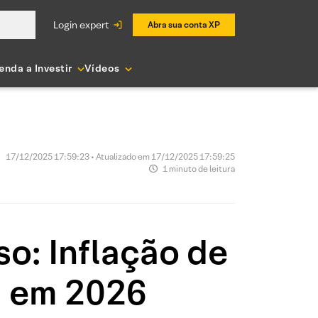
login expert
Abra sua conta XP
enda a Investir
Vídeos
17/12/2025 17:59:23 • Atualizado em 17/12/2025 17:59:25
1 minuto de leitura
o: Inflação de
a em 2026