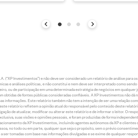
. (“XP Investimentos”) e não deve ser considerado um relatório de análise para os
as e análises políticas, e não constitui e nem deve ser interpretado como sendo
iro, ou de participação em uma determinada estratégia de negócios em qualquer ju
ram obtidas de fontes públicas consideradas confiáveis. A XP Investimentos não dá
dessas informações. Este relatório também não tem a intenção de ser uma relação
te relatório refletem a opinião atual do responsável pelo conteúdo deste relatório
ção de atualizar, modificar ou alterar este relatório e de informar o leitor. O resp
exclusiva, suas visões e opiniões pessoais, e foram produzidas de forma independen
relacionamento da XP Investimentos, incluindo agentes autônomos da XP e clientes 
essoa, no todo ou em parte, qualquer que seja o propósito, sem o prévio consenti
a ser tomadas com base nas informações divulgadas e se exime de qualquer respons