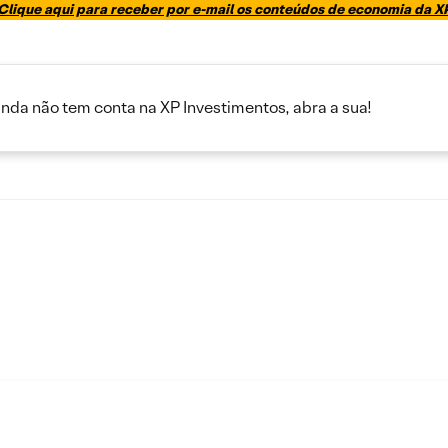
Clique aqui para receber por e-mail os conteúdos de economia da X
inda não tem conta na XP Investimentos, abra a sua!