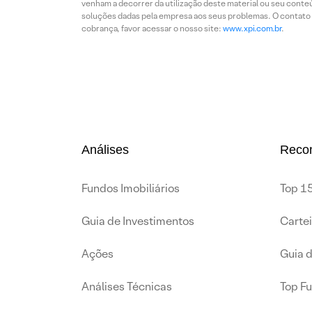
venham a decorrer da utilização deste material ou seu conteú
soluções dadas pela empresa aos seus problemas. O contato p
cobrança, favor acessar o nosso site:
www.xpi.com.br
.
Análises
Reco
Fundos Imobiliários
Top 15
Guia de Investimentos
Carte
Ações
Guia 
Análises Técnicas
Top F