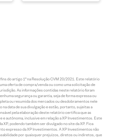
 fins do artigo 1º na Resolução CVM 20/2021. Este relatório
 uma oferta de compra/venda ou como uma solicitação de
risdição. As informações contidas neste relatório foram
 nenhuma segurança ou garantia, seja de forma expressa ou
 completa ou resumida dos mercados ou desdobramentos nele
 na data de sua divulgação e estão, portanto, sujeitas a
onsável pela elaboração deste relatório certifica que as
te e autônoma, inclusive em relação a XP Investimentos. Este
da XP, podendo também ser divulgado no site da XP. Fica
mento expresso da XP Investimentos. A XP Investimentos não
abilidade por quaisquer prejuízos, diretos ou indiretos, que