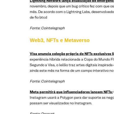
Lightning Network lança atualização de emergênc
novembro, depois que um bug crítico fez com que o
mês. De acordo com o Lightning Labs, desenvolvedor
de fio btcd
Fonte: Cointelegraph
Web3, NFTs e Metaverso
Visa anuncia coleção própria de NFTs exclusivos 
experiência híbrida relacionada a Copa do Mundo F
Segundo a Visa, o leilão traz artes digitais inspira
ainda este mês na forma de um campo interativo no F
Fonte: Cointelegraph
Meta permitirá que influenciadores lancem NFTs:
Instagram usará a Polygon para dar suporte as neg
possam ser visualizados no Instagram.
Fonte: Decrypt