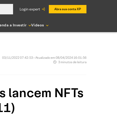
login expert
Abra sua conta XP
enda a Investir
Vídeos
03/11/2022 07:42:53 • Atualizado em 08/04/2024 16:01:56
3 minutos de leitura
es lancem NFTs
11)