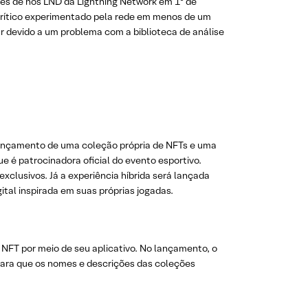
es de nós LND da Lightning Network em 1º de
 crítico experimentado pela rede em menos de um
r devido a um problema com a biblioteca de análise
o lançamento de uma coleção própria de NFTs e uma
que é patrocinadora oficial do evento esportivo.
exclusivos. Já a experiência híbrida será lançada
ital inspirada em suas próprias jogadas.
FT por meio de seu aplicativo. No lançamento, o
para que os nomes e descrições das coleções