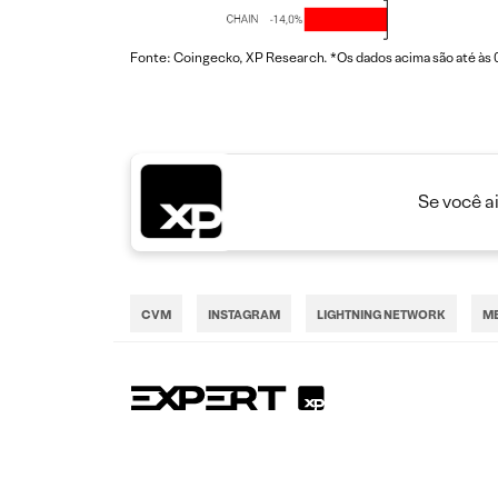
Fonte: Coingecko, XP Research. *Os dados acima são até às
Se você a
CVM
INSTAGRAM
LIGHTNING NETWORK
M