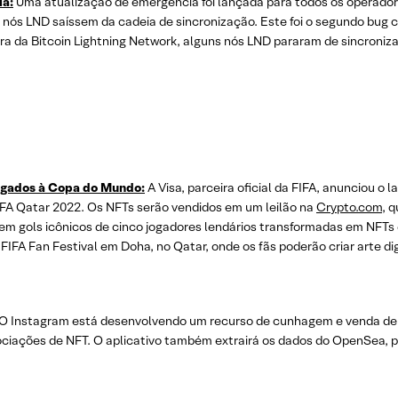
ia:
Uma atualização de emergência foi lançada para todos os operador
s nós LND saíssem da cadeia de sincronização. Este foi o segundo bug
a da Bitcoin Lightning Network, alguns nós LND pararam de sincroniza
ligados à Copa do Mundo:
A Visa, parceira oficial da FIFA, anunciou 
IFA Qatar 2022. Os NFTs serão vendidos em um leilão na
Crypto.com
, 
da em gols icônicos de cinco jogadores lendários transformadas em NFTs 
IFA Fan Festival em Doha, no Qatar, onde os fãs poderão criar arte dig
O Instagram está desenvolvendo um recurso de cunhagem e venda de N
ociações de NFT. O aplicativo também extrairá os dados do OpenSea, 