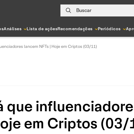
Buscar
os
Análises
Lista de ações
Recomendações
Periódicos
Apr
luenciadores lancem NFTs | Hoje em Criptos (03/11)
á que influenciador
Hoje em Criptos (03/