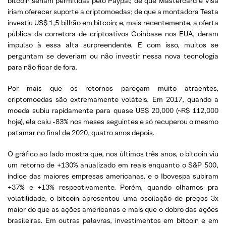
bitcoin seriam permitidas pelo Paypal; de que Mastercard e Visa
iriam oferecer suporte a criptomoedas; de que a montadora Testa
investiu US$ 1,5 bilhão em bitcoin; e, mais recentemente, a oferta
pública da corretora de criptoativos Coinbase nos EUA, deram
impulso à essa alta surpreendente. E com isso, muitos se
perguntam se deveriam ou não investir nessa nova tecnologia
para não ficar de fora.
Por mais que os retornos pareçam muito atraentes,
criptomoedas são extremamente voláteis. Em 2017, quando a
moeda subiu rapidamente para quase US$ 20,000 (~R$ 112,000
hoje), ela caiu -83% nos meses seguintes e só recuperou o mesmo
patamar no final de 2020, quatro anos depois.
O gráfico ao lado mostra que, nos últimos três anos, o bitcoin viu
um retorno de +130% anualizado em reais enquanto o S&P 500,
índice das maiores empresas americanas, e o Ibovespa subiram
+37% e +13% respectivamente. Porém, quando olhamos pra
volatilidade, o bitcoin apresentou uma oscilação de preços 3x
maior do que as ações americanas e mais que o dobro das ações
brasileiras. Em outras palavras, investimentos em bitcoin e em