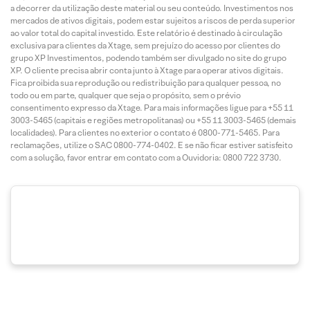
a decorrer da utilização deste material ou seu conteúdo. Investimentos nos
mercados de ativos digitais, podem estar sujeitos a riscos de perda superior
ao valor total do capital investido. Este relatório é destinado à circulação
exclusiva para clientes da Xtage, sem prejuízo do acesso por clientes do
grupo XP Investimentos, podendo também ser divulgado no site do grupo
XP. O cliente precisa abrir conta junto à Xtage para operar ativos digitais.
Fica proibida sua reprodução ou redistribuição para qualquer pessoa, no
todo ou em parte, qualquer que seja o propósito, sem o prévio
consentimento expresso da Xtage. Para mais informações ligue para +55 11
3003-5465 (capitais e regiões metropolitanas) ou +55 11 3003-5465 (demais
localidades). Para clientes no exterior o contato é 0800-771-5465. Para
reclamações, utilize o SAC 0800-774-0402. E se não ficar estiver satisfeito
com a solução, favor entrar em contato com a Ouvidoria: 0800 722 3730.