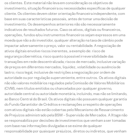
os clientes. Este material não leva em consideração os objetivos de
investimento, situação financeira ou necessidades específicas de qualquer
cliente. Os clientes devem obter orientação financeira independente, com
base em suas características pessoais, antes de tomar uma decisão de
investimento. Os desempenhos anteriores não são necessariamente
indicativos de resultados futuros. Caso os ativos, digitais ou financeiros,
operações, fundos e/ou instrumentos financeiros sejam expressos em uma
moeda que não a do investidor, qualquer alteração na taxa de câmbio pode
impactar adversamente o preço, valor ou rentabilidade. A negociação de
ativos digitais envolve riscos inerentes, a exemplo de: risco de
segurança cibernética; risco quanto à possível irreversibilidade das
transações em rede descentralizada; riscos de mercado, inclusive variação
de preços em diferentes mercados, liquidez, volatilidade ou ausência de
lastro; risco legal, inclusive de restrições a negociação por ordem de
autoridade ou por regulação superveniente, entre outros. Os ativos digitais
não são valores mobiliários regulados pela Comissão de Valores Mobiliários
(CVM), nem títulos emitidos ou chancelados por qualquer governo,
autoridade central ou autoridade monetária, incluindo, mas não se limitando,
ao Banco Central do Brasil. Os ativos digitais não possuem qualquer garantia
do Fundo Garantidor de Créditos e reclamações a respeito de operações
com ativos digitais não estão cobertas pelo Mecanismo de Ressarcimento
de Prejuízos administrado pela BSM – Supervisão de Mercados. A Xtage não
se responsabiliza por decisões de investimentos que venham a ser tomadas
com base nas informações divulgadas e se exime de qualquer
responsabilidade por quaisquer prejuízos, diretos ou indiretos, que venham