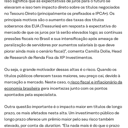
Isso significa que as expectativas de juros para o futuro se
elevaram e isso tem impacto direto sobre os títulos negociados
no Tesouro Direto (principalmente os prefixados e IPCA+). Os
principais motivos são o aumento das taxas dos títulos
soberanos dos EUA (Treasuries) em resposta à expectativa do
mercado de que os juros por lá serão elevados logo; as contínuas
pressões fiscais no Brasil e sua intensificação após ameaça de
paralização de servidores por aumentos salariais (o que deve
piorar ainda mais o cenário fiscal)”, comenta Camilla Dolle, Head
de Research de Renda Fixa da XP Investimentos.
Ou seja, o grande motivador dessas altas é o risco. Quando os
títulos públicos oferecem taxas maiores, seu preço cai, devido à
marcação a mercado. Neste caso, o
risco fiscal e inflacionário da
economia brasileira
gera incertezas junto com os pontos
apontados pela especialista.
Outra questão importante é o impacto maior em títulos de longo
prazo, os mais afetados nesta alta. Um investimento público de
longo prazo oferece um prêmio maior pelo seu risco também
elevado, por conta da
duration
. “Ela nada mais é do que o prazo