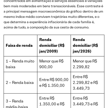
concentrados em alimentação e serviços essenciais e variações
bem mais moderadas em bens transacionáveis. Esse contraste é
a principal mensagem macroeconômica do gráfico: dentro de um
mesmo índice médio convivem trajetórias muito diferentes, e o
que determina a experiência inflacionária de cada família é,
acima de tudo, a composição da sua cesta de consumo.
Renda
Renda
Faixa de renda
domiciliar (R$
domiciliar (R$
jan/2009)
jan/2026)
1 – Renda muito
Menor que R$
Menor que R$
baixa
900,00
2.299,82
Entre R$
Entre R$ 900,00
2 – Renda baixa
2.299,82 e R$
e R$ 1.350,00
3.449,73
Entre R$
Entre R$
3 – Renda
1.350,00 e R$
3.449,73 e R$
média-baixa