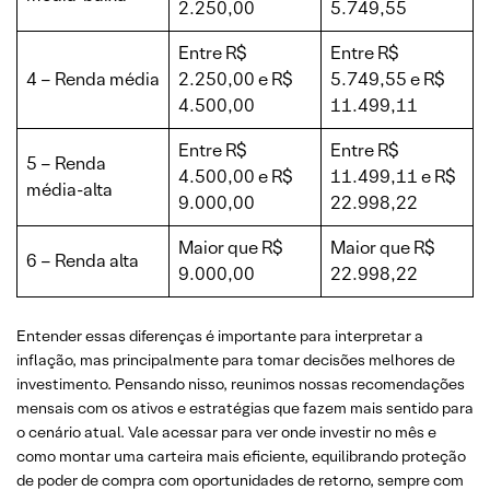
2.250,00
5.749,55
Entre R$
Entre R$
4 – Renda média
2.250,00 e R$
5.749,55 e R$
4.500,00
11.499,11
Entre R$
Entre R$
5 – Renda
4.500,00 e R$
11.499,11 e R$
média-alta
9.000,00
22.998,22
Maior que R$
Maior que R$
6 – Renda alta
9.000,00
22.998,22
Entender essas diferenças é importante para interpretar a
inflação, mas principalmente para tomar decisões melhores de
investimento. Pensando nisso, reunimos nossas recomendações
mensais com os ativos e estratégias que fazem mais sentido para
o cenário atual. Vale acessar para ver onde investir no mês e
como montar uma carteira mais eficiente, equilibrando proteção
de poder de compra com oportunidades de retorno, sempre com