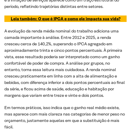
e a inflação de serviços aparece como um traço estrutural do
período, refletindo trajetórias distintas entre setores.
Leia também: O que é IPCA e como ele impacta sua vida?
A evolução da renda média nominal do trabalho adiciona uma
camada importante à análise. Entre 2012 e 2025, a renda
cresceu cerca de 140,2%, superando o IPCA agregado em
aproximadamente trinta e cinco pontos percentuais. À primeira
vista, esse resultado poderia ser interpretado como um ganho
confortável de poder de compra. A análise por grupos, no
entanto, torna essa leitura mais cuidadosa. A renda nominal
cresceu praticamente em linha com a alta de alimentação e
bebidas, com diferença inferior a dois pontos percentuais ao final
da série, e ficou acima de saúde, educação e habitação por
margens que variam entre treze e vinte e dois pontos.
Em termos práticos, isso indica que o ganho real médio existe,
mas aparece com mais clareza nas categorias de menor peso no
orçamento, justamente aquelas em que a substituição é mais
fácil.