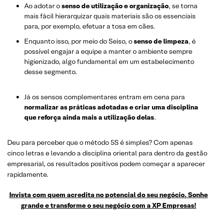
Ao adotar o
senso de utilização e organização
, se torna
mais fácil hierarquizar quais materiais são os essenciais
para, por exemplo, efetuar a tosa em cães.
Enquanto isso, por meio do Seiso, o
senso de limpeza
, é
possível engajar a equipe a manter o ambiente sempre
higienizado, algo fundamental em um estabelecimento
desse segmento.
Já os sensos complementares entram em cena para
normalizar as práticas adotadas e criar uma disciplina
que reforça ainda mais a utilização delas
.
Deu para perceber que o método 5S é simples? Com apenas
cinco letras e levando a disciplina oriental para dentro da gestão
empresarial, os resultados positivos podem começar a aparecer
rapidamente.
Invista com quem acredita no potencial do seu negócio. Sonhe
grande e transforme o seu negócio com a XP Empresas!