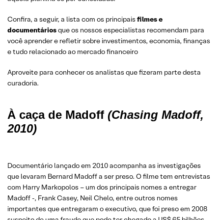
THE INVENTOR: OUT FOR BLOOD IN SILICON VALLEY (2019)
Confira, a seguir, a lista com os principais
filmes e
documentários
que os nossos especialistas recomendam para
você aprender e refletir sobre investimentos, economia, finanças
WALL STREET – PODER E COBIÇA (WALL STREET, 1987)
e tudo relacionado ao mercado financeiro
COMO A XP INVESTIMENTOS PODE AJUDAR VOCÊ?
Aproveite para conhecer os analistas que fizeram parte desta
curadoria.
À caça de Madoff
(Chasing Madoff,
2010)
Documentário lançado em 2010 acompanha as investigações
que levaram Bernard Madoff a ser preso. O filme tem entrevistas
com Harry Markopolos – um dos principais nomes a entregar
Madoff -, Frank Casey, Neil Chelo, entre outros nomes
importantes que entregaram o executivo, que foi preso em 2008
suspeito de uma fraude que pode ter chegado a US$ 65 bilhões.