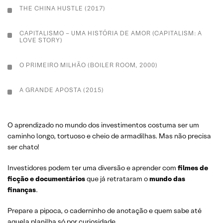
THE CHINA HUSTLE (2017)
CAPITALISMO – UMA HISTÓRIA DE AMOR (CAPITALISM: A
LOVE STORY)
O PRIMEIRO MILHÃO (BOILER ROOM, 2000)
A GRANDE APOSTA (2015)
ROGUE TRADER (1999)
O aprendizado no mundo dos investimentos costuma ser um
caminho longo, tortuoso e cheio de armadilhas. Mas não precisa
TRABALHO INTERNO (2011)
ser chato!
QUANTS: OS ALQUIMISTAS DE WALL STREET (2010)
Investidores podem ter uma diversão e aprender com
filmes de
ficção e documentários
que já retrataram o
mundo das
finanças
.
ENRON: OS MAIS ESPERTOS DA SALA (2005)
Prepare a pipoca, o caderninho de anotação e quem sabe até
APOSTANDO NO ZERO (2017)
aquela planilha só por curiosidade.