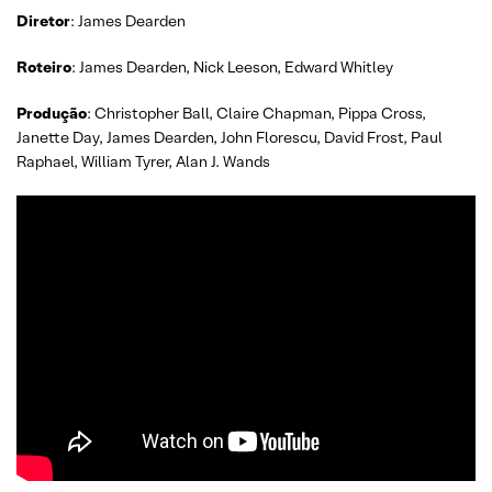
Diretor
: James Dearden
Roteiro
: James Dearden, Nick Leeson, Edward Whitley
Produção
: Christopher Ball, Claire Chapman, Pippa Cross,
Janette Day, James Dearden, John Florescu, David Frost, Paul
Raphael, William Tyrer, Alan J. Wands