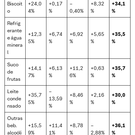
Biscoit
+24,0
+0,17
–
+8,32
+34,1
o
4%
%
0,40%
%
%
Refrig
erante
+12,3
+6,74
+6,92
+5,65
+35,5
e água
5%
%
%
%
%
minera
l
Suco
+14,1
+6,13
+11,2
+0,63
+35,7
de
7%
%
6%
%
%
frutas
Leite
–
+35,7
+8,46
+2,16
+30,0
conde
13,59
5%
%
%
%
nsado
%
Outras
beb.
+15,5
+11,4
+8,78
–
+36,1
alcoóli
9%
1%
%
2,88%
%