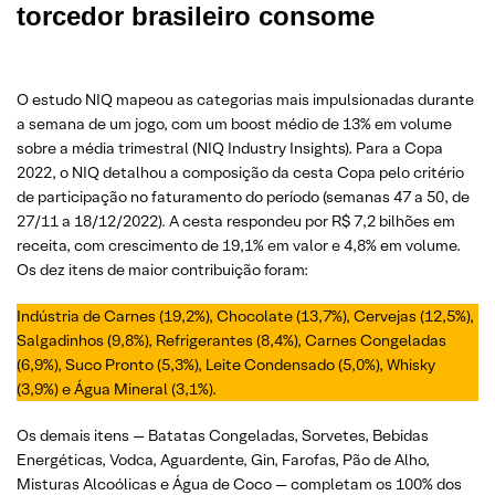
torcedor brasileiro consome
O estudo NIQ mapeou as categorias mais impulsionadas durante
a semana de um jogo, com um boost médio de 13% em volume
sobre a média trimestral (NIQ Industry Insights). Para a Copa
2022, o NIQ detalhou a composição da cesta Copa pelo critério
de participação no faturamento do período (semanas 47 a 50, de
27/11 a 18/12/2022). A cesta respondeu por R$ 7,2 bilhões em
receita, com crescimento de 19,1% em valor e 4,8% em volume.
Os dez itens de maior contribuição foram:
Indústria de Carnes (19,2%), Chocolate (13,7%), Cervejas (12,5%),
Salgadinhos (9,8%), Refrigerantes (8,4%), Carnes Congeladas
(6,9%), Suco Pronto (5,3%), Leite Condensado (5,0%), Whisky
(3,9%) e Água Mineral (3,1%).
Os demais itens — Batatas Congeladas, Sorvetes, Bebidas
Energéticas, Vodca, Aguardente, Gin, Farofas, Pão de Alho,
Misturas Alcoólicas e Água de Coco — completam os 100% dos