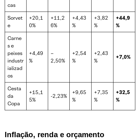
cas
Sorvet
+20,1
+11,2
+4,43
+3,82
+44,9
e
0%
6%
%
%
%
Carne
s e
peixes
+4,49
–
+2,54
+2,43
+7,0%
industr
%
2,50%
%
%
ializad
os
Cesta
+15,1
+9,65
+7,35
+32,5
da
-2,23%
5%
%
%
%
Copa
Inflação, renda e orçamento