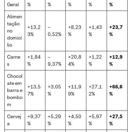
Geral
%
%
%
%
%
Alimen
tação
+13,2
–
+8,23
+1,43
+23,7
no
3%
0,52%
%
%
%
domicí
lio
Carne
+1,84
–
+20,8
+1,22
+12,9
s
%
9,37%
4%
%
%
Chocol
ate em
+13,5
+3,05
+11,9
+27,1
+66,6
barra e
7%
%
9%
2%
%
bombo
m
Cervej
+9,37
+5,29
+4,50
+5,97
+27,5
a
%
%
%
%
%