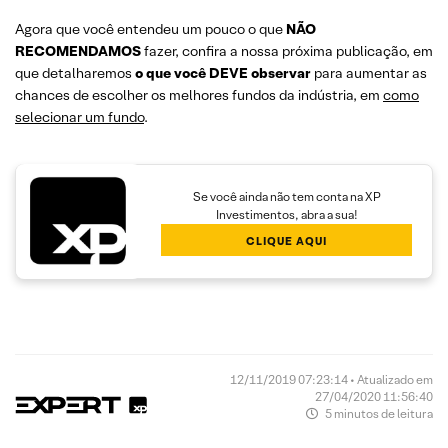
Agora que você entendeu um pouco o que
NÃO
RECOMENDAMOS
fazer, confira a nossa próxima publicação, em
que detalharemos
o que você DEVE observar
para aumentar as
chances de escolher os melhores fundos da indústria, em
como
selecionar um fundo
.
Se você ainda não tem conta na XP
Investimentos, abra a sua!
CLIQUE AQUI
12/11/2019 07:23:14 • Atualizado em
27/04/2020 11:56:40
5 minutos de leitura