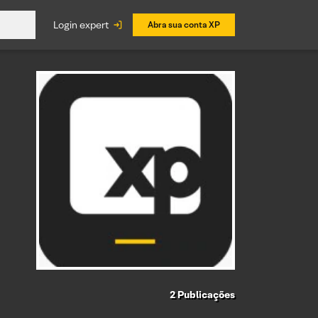
login expert
Abra sua conta XP
2
Publicações