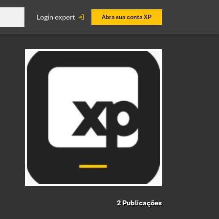
login expert
Abra sua conta XP
2
Publicações