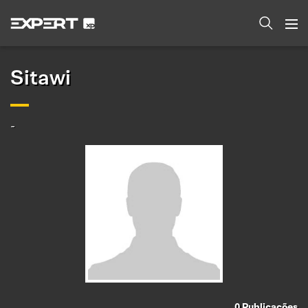
Sitawi
-
0
Publicações