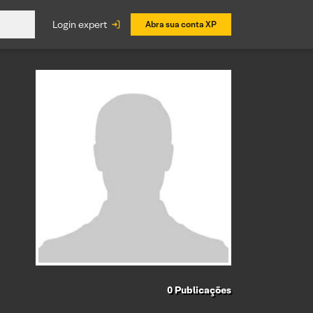
login expert
Abra sua conta XP
0
Publicações