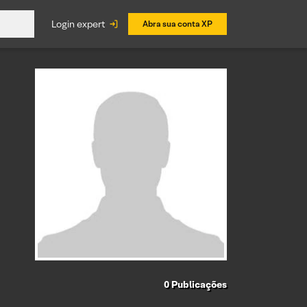
login expert
Abra sua conta XP
0
Publicações