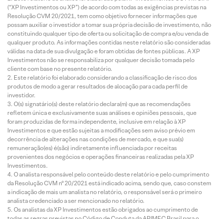
(“XP Investimentos ou XP”) de acordo com todas as exigências previstas na
Resolução CVM 20/2021, tem como objetivo fornecer informações que
possam auxiliar o investidor a tomar sua própria decisão de investimento, não
constituindo qualquer tipo de oferta ou solicitação de compra e/ou venda de
qualquer produto. As informações contidas neste relatório são consideradas
válidas na data de sua divulgação e foram obtidas de fontes públicas. A XP
Investimentos não se responsabiliza por qualquer decisão tomada pelo
cliente com base no presente relatório.
Este relatório foi elaborado considerando a classificação de risco dos
produtos de modo a gerar resultados de alocação para cada perfil de
investidor.
O(s) signatário(s) deste relatório declara(m) que as recomendações
refletem única e exclusivamente suas análises e opiniões pessoais, que
foram produzidas de forma independente, inclusive em relação à XP
Investimentos e que estão sujeitas a modificações sem aviso prévio em
decorrência de alterações nas condições de mercado, e que sua(s)
remuneração(es) é(são) indiretamente influenciada por receitas
provenientes dos negócios e operações financeiras realizadas pela XP
Investimentos.
O analista responsável pelo conteúdo deste relatório e pelo cumprimento
da Resolução CVM nº 20/2021 está indicado acima, sendo que, caso constem
a indicação de mais um analista no relatório, o responsável será o primeiro
analista credenciado a ser mencionado no relatório.
Os analistas da XP Investimentos estão obrigados ao cumprimento de
todas as regras previstas no Código de Conduta da APIMEC Brasil para o