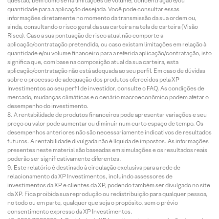
questão, bem como se há limitações de volume, concentração e/ou
quantidade para a aplicação desejada. Você pode consultar essas
informações diretamente no momento da transmissão da sua ordem ou,
ainda, consultando o risco geral da sua carteira na tela de carteira (Visão
Risco). Caso a sua pontuação de risco atual não comporte a
aplicação/contratação pretendida, ou caso existam limitações em relação à
quantidade e/ou volume financeiro para a referida aplicação/contratação, isto
significa que, com base na composição atual da sua carteira, esta
aplicação/contratação não está adequada ao seu perfil. Em caso de dúvidas
sobre o processo de adequação dos produtos oferecidos pela XP
Investimentos ao seu perfil de investidor, consulte o FAQ. As condições de
mercado, mudanças climáticas e o cenário macroeconômico podem afetar o
desempenho do investimento.
A rentabilidade de produtos financeiros pode apresentar variações e seu
preço ou valor pode aumentar ou diminuir num curto espaço de tempo. Os
desempenhos anteriores não são necessariamente indicativos de resultados
futuros. A rentabilidade divulgada não é líquida de impostos. As informações
presentes neste material são baseadas em simulações e os resultados reais
poderão ser significativamente diferentes.
Este relatório é destinado à circulação exclusiva para a rede de
relacionamento da XP Investimentos, incluindo assessores de
investimentos da XP e clientes da XP, podendo também ser divulgado no site
da XP. Fica proibida sua reprodução ou redistribuição para qualquer pessoa,
no todo ou em parte, qualquer que seja o propósito, sem o prévio
consentimento expresso da XP Investimentos.