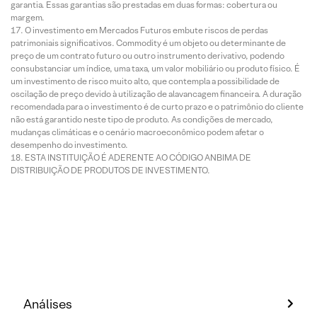
garantia. Essas garantias são prestadas em duas formas: cobertura ou
margem.
O investimento em Mercados Futuros embute riscos de perdas
patrimoniais significativos. Commodity é um objeto ou determinante de
preço de um contrato futuro ou outro instrumento derivativo, podendo
consubstanciar um índice, uma taxa, um valor mobiliário ou produto físico. É
um investimento de risco muito alto, que contempla a possibilidade de
oscilação de preço devido à utilização de alavancagem financeira. A duração
recomendada para o investimento é de curto prazo e o patrimônio do cliente
não está garantido neste tipo de produto. As condições de mercado,
mudanças climáticas e o cenário macroeconômico podem afetar o
desempenho do investimento.
ESTA INSTITUIÇÃO É ADERENTE AO CÓDIGO ANBIMA DE
DISTRIBUIÇÃO DE PRODUTOS DE INVESTIMENTO.
Análises