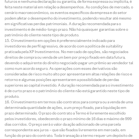
futuros e nenhuma declaração ou garantia, de forma expressa ou implícita, é
feita neste material em relação a desempenhos. As condições de mercado, o
cenário macroeconômico, os eventos específicos da empresa e do setor
podem afetar o desempenho do investimento, podendo resultar até mesmo
em significativas perdas patrimoniais. A duração recomendada para o
investimento é de médio-longo prazo. Não há quaisquer garantias sobre o
patrimônio do cliente neste tipo de produto.
O investimento em opções é preferencialmente indicado para
investidores de perfil agressivo, de acordo com a política de suitability
praticada pela XP Investimentos. No mercado de opções, são negociados
direitos de compra ou venda de um bem por preço fixado em data futura,
devendo o adquirente do direito negociado pagar um prêmio ao vendedor tal
como num acordo seguro. As operações com esses derivativos são
consideradas de risco muito alto por apresentarem altas relações de risco e
retorno e algumas posições apresentarem a possibilidade de perdas
superiores ao capital investido. A duração recomendada para o investimento
é de curto prazo e o patrimônio do cliente não está garantido neste tipo de
produto.
O investimento em termos são contratos para compra ou a venda de uma
determinada quantidade de ações, a um preço fixado, para liquidação em
prazo determinado. O prazo do contrato a Termo é livremente escolhido
pelos investidores, obedecendo o prazo mínimo de 16 dias e máximo de 999
dias corridos. O preço será o valor da ação adicionado de uma parcela
correspondente aos juros – que são fixados livremente em mercado, em
função do prazo do contrato. Toda transação a termo requer um depósito de