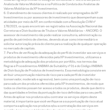
Analista de Valores Mobiliários e na Política de Conduta dos Analistas de
Valores Mobiliários da XP Investimentos.
O atendimento de nossos clientes é realizado por empregados da XP
Investimentos ou por assessores de investimento que desempenham suas
atividades por meio da XP, em conformidade com a Resolução CVM nº
178/2023, os quais encontram-se registrados na Associação Nacional das
Corretoras e Distribuidoras de Títulos e Valores Mobiliários – ANCORD. O
assessor de investimento não pode realizar consultoria, administração ou
gestão de patrimônio de clientes, devendo atuar como intermediário e
solicitar autorização prévia do cliente para a realização de qualquer operação
no mercado de capitais.
Para fins de verificação da adequação do perfil do investidor aos serviços e
produtos de investimento oferecidos pela XP Investimentos, utilizamos a
metodologia de adequação dos produtos por portfólio, nos termos das
Regras e Procedimentos ANBIMA de Suitability nº 01 e do Código ANBIMA
de Distribuição de Produtos de Investimento. Essa metodologia consiste em
atribuir uma pontuação máxima de risco para cada perfil de investidor
(conservador, moderado e agressivo), bem como uma pontuação de risco
para cada um dos produtos oferecidos pela XP Investimentos, de modo que
todos os clientes possam ter acesso a todos os produtos, desde que dentro
das quantidades e limites da pontuação de risco definidas para o seu perfil.
Antes de aplicar nos produtos e/ou contratar os serviços objeto deste
material, é importante que você verifique se a sua pontuação de risco atual
comporta a aplicação nos produtos e/ou a contratação dos serviços em