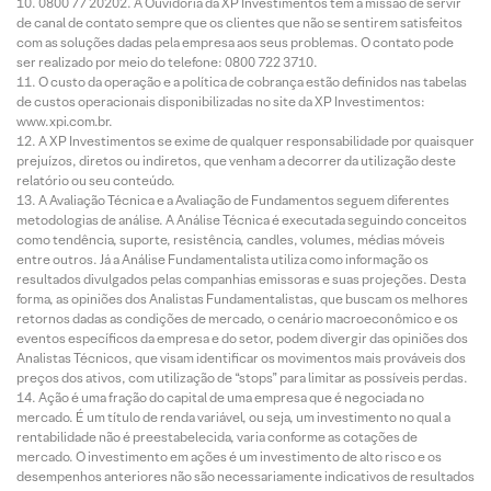
0800 77 20202. A Ouvidoria da XP Investimentos tem a missão de servir
de canal de contato sempre que os clientes que não se sentirem satisfeitos
com as soluções dadas pela empresa aos seus problemas. O contato pode
ser realizado por meio do telefone: 0800 722 3710.
O custo da operação e a política de cobrança estão definidos nas tabelas
de custos operacionais disponibilizadas no site da XP Investimentos:
www.xpi.com.br.
A XP Investimentos se exime de qualquer responsabilidade por quaisquer
prejuízos, diretos ou indiretos, que venham a decorrer da utilização deste
relatório ou seu conteúdo.
A Avaliação Técnica e a Avaliação de Fundamentos seguem diferentes
metodologias de análise. A Análise Técnica é executada seguindo conceitos
como tendência, suporte, resistência, candles, volumes, médias móveis
entre outros. Já a Análise Fundamentalista utiliza como informação os
resultados divulgados pelas companhias emissoras e suas projeções. Desta
forma, as opiniões dos Analistas Fundamentalistas, que buscam os melhores
retornos dadas as condições de mercado, o cenário macroeconômico e os
eventos específicos da empresa e do setor, podem divergir das opiniões dos
Analistas Técnicos, que visam identificar os movimentos mais prováveis dos
preços dos ativos, com utilização de “stops” para limitar as possíveis perdas.
Ação é uma fração do capital de uma empresa que é negociada no
mercado. É um título de renda variável, ou seja, um investimento no qual a
rentabilidade não é preestabelecida, varia conforme as cotações de
mercado. O investimento em ações é um investimento de alto risco e os
desempenhos anteriores não são necessariamente indicativos de resultados