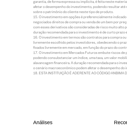
garantia, de forma expressa ou implícita, é feita neste ma
afetar o desempenho do investimento, podendo resultar até 
sobre o patrimônio do cliente neste tipo de produto.
O investimento em opções é preferencialmente indicado pa
negociados direitos de compra ou venda de um bem por preço
com esses derivativos são consideradas de risco muito alto p
duração recomendada para o investimento é de curto prazo e 
O investimento em termos são contratos para compra ou a
livremente escolhido pelos investidores, obedecendo o prazo
fixados livremente em mercado, em função do prazo do contr
O investimento em Mercados Futuros embute riscos de pe
podendo consubstanciar um índice, uma taxa, um valor mobiliá
alavancagem financeira. A duração recomendada para o invest
o cenário macroeconômico podem afetar o desempenho do i
ESTA INSTITUIÇÃO É ADERENTE AO CÓDIGO ANBIMA 
Análises
Reco