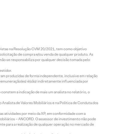
revistas na Resolução CVM 20/2021, tem como objetivo
 solicitação de compra e/ou venda de qualquer produto. As
 não se responsabiliza por qualquer decisão tomada pelo
estidor.
foram produzidas de forma independente, inclusive em relação
 remuneração(es) é(são) indiretamente influenciada por
constem a indicação de mais um analista no relatório, o
Analista de Valores Mobiliários e na Política de Conduta dos
s atividades por meio da XP, em conformidade com a
Mobiliários – ANCORD. O assessor de investimento não pode
iente para a realização de qualquer operação no mercado de