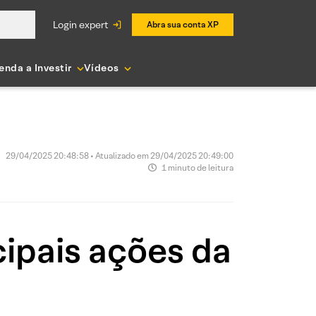
login expert
Abra sua conta XP
enda a Investir
Vídeos
29/04/2025 20:48:58 • Atualizado em 29/04/2025 20:49:00
1 minuto de leitura
ipais ações da