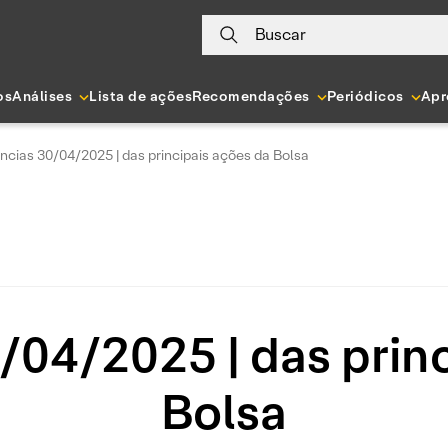
Buscar
os
Análises
Lista de ações
Recomendações
Periódicos
Apr
ncias 30/04/2025 | das principais ações da Bolsa
/04/2025 | das princ
Bolsa