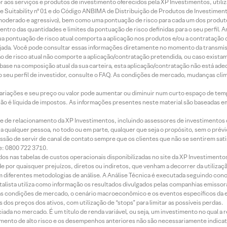
idor aos serviços e produtos de investimento oferecidos pela XP Investimentos, uti
 Suitability nº 01 e do Código ANBIMA de Distribuição de Produtos de Investimen
r, moderado e agressivo), bem como uma pontuação de risco para cada um dos produ
ntro das quantidades e limites da pontuação de risco definidas para o seu perfil. A
 sua pontuação de risco atual comporta a aplicação nos produtos e/ou a contratação
jada. Você pode consultar essas informações diretamente no momento da transmissã
ação de risco atual não comporte a aplicação/contratação pretendida, ou caso exista
m base na composição atual da sua carteira, esta aplicação/contratação não está ad
 seu perfil de investidor, consulte o FAQ. As condições de mercado, mudanças cl
 variações e seu preço ou valor pode aumentar ou diminuir num curto espaço de t
 não é líquida de impostos. As informações presentes neste material são baseadas e
rede de relacionamento da XP Investimentos, incluindo assessores de investimentos
ara qualquer pessoa, no todo ou em parte, qualquer que seja o propósito, sem o pr
ssão de servir de canal de contato sempre que os clientes que não se sentirem sat
e: 0800 722 3710.
dos nas tabelas de custos operacionais disponibilizadas no site da XP Investimento
 por quaisquer prejuízos, diretos ou indiretos, que venham a decorrer da utilizaç
 diferentes metodologias de análise. A Análise Técnica é executada seguindo conc
alista utiliza como informação os resultados divulgados pelas companhias emissora
 condições de mercado, o cenário macroeconômico e os eventos específicos da em
dos preços dos ativos, com utilização de “stops” para limitar as possíveis perdas.
ada no mercado. É um título de renda variável, ou seja, um investimento no qual a r
mento de alto risco e os desempenhos anteriores não são necessariamente indicat