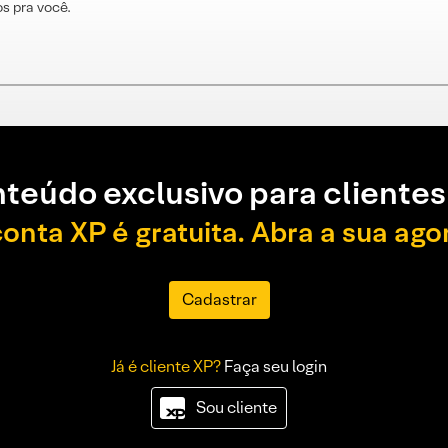
s pra você.
teúdo exclusivo para clientes
conta XP é gratuita. Abra a sua ago
Cadastrar
Já é cliente XP?
Faça seu login
Sou cliente