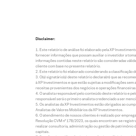
Disclaimer:
Este relatório de análise foi elaborado pela XP Investim
fornecer informações que possam auxiliar o investidor a toma
informações contidas neste relatório são consideradas válida
cliente com base no presente relatório.
Este relatório foi elaborado considerando a classificação d
O(s) signatário(s) deste relatório declara(m) que as reco
à XP Investimentos e que estão sujeitas a modificações sem 
receitas provenientes dos negócios e operações financeiras 
O analista responsável pelo conteúdo deste relatório e pe
responsável será o primeiro analista credenciado a ser menci
Os analistas da XP Investimentos estão obrigados ao cumpr
Analistas de Valores Mobiliários da XP Investimentos.
O atendimento de nossos clientes é realizado por empreg
Resolução CVM nº 178/2023, os quais encontram-se registrad
realizar consultoria, administração ou gestão de patrimônio 
capitais.