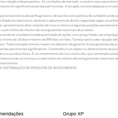
terial em relação a desempenhos. As condições de mercado, o cenário macroeconômi
mesmo em significativas perdas patrimoniais. A duração recomendada para o inves
ra investidores de perfil agressivo, de acordo com a política de suitability prat
 fixado em data futura, devendo o adquirente do direito negociado pagar um prê
or apresentarem altas relações de risco e retorno e algumas posições apresentarem 
o patrimônio do cliente não está garantido neste tipo de produto.
 venda de uma determinada quantidade de ações, a um preço fixado, para liquidaç
 mínimo de 16 dias e máximo de 999 dias corridos. O preço será o valor da ação ad
ato. Toda transação a termo requer um depósito de garantia. Essas garantias são 
rdas patrimoniais significativos. Commodity é um objeto ou determinante de preç
rio ou produto físico. É um investimento de risco muito alto, que contempla a possi
imento é de curto prazo e o patrimônio do cliente não está garantido neste tipo 
nvestimento.
DE DISTRIBUIÇÃO DE PRODUTOS DE INVESTIMENTO.
mendações
Grupo XP