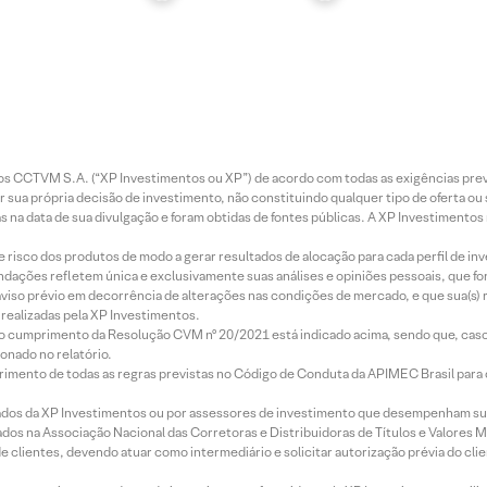
entos CCTVM S.A. (“XP Investimentos ou XP”) de acordo com todas as exigências p
r sua própria decisão de investimento, não constituindo qualquer tipo de oferta ou
s na data de sua divulgação e foram obtidas de fontes públicas. A XP Investimentos
e risco dos produtos de modo a gerar resultados de alocação para cada perfil de inv
mendações refletem única e exclusivamente suas análises e opiniões pessoais, que 
aviso prévio em decorrência de alterações nas condições de mercado, e que sua(s)
realizadas pela XP Investimentos.
lo cumprimento da Resolução CVM nº 20/2021 está indicado acima, sendo que, caso 
onado no relatório.
imento de todas as regras previstas no Código de Conduta da APIMEC Brasil para o 
ados da XP Investimentos ou por assessores de investimento que desempenham sua
os na Associação Nacional das Corretoras e Distribuidoras de Títulos e Valores 
de clientes, devendo atuar como intermediário e solicitar autorização prévia do cl