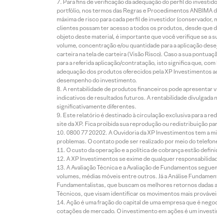
Para fins de verificação da adequação do perfil do invest
portfólio, nos termos das Regras e Procedimentos ANBIMA de
máxima de risco para cada perfil de investidor (conservado
clientes possam ter acesso a todos os produtos, desde que de
objeto deste material, é importante que você verifique se a
volume, concentração e/ou quantidade para a aplicação dese
carteira na tela de carteira (Visão Risco). Caso a sua pontu
para a referida aplicação/contratação, isto significa que, co
adequação dos produtos oferecidos pela XP Investimentos ao
desempenho do investimento.
A rentabilidade de produtos financeiros pode apresentar
indicativos de resultados futuros. A rentabilidade divulgada
significativamente diferentes.
Este relatório é destinado à circulação exclusiva para a 
site da XP. Fica proibida sua reprodução ou redistribuição p
0800 77 20202. A Ouvidoria da XP Investimentos tem a mi
problemas. O contato pode ser realizado por meio do telefon
O custo da operação e a política de cobrança estão defini
A XP Investimentos se exime de qualquer responsabilidade
A Avaliação Técnica e a Avaliação de Fundamentos seguem
volumes, médias móveis entre outros. Já a Análise Fundament
Fundamentalistas, que buscam os melhores retornos dadas as
Técnicos, que visam identificar os movimentos mais prováveis 
Ação é uma fração do capital de uma empresa que é negoci
cotações de mercado. O investimento em ações é um investi