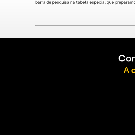
barra de pesquisa na tabela especial que preparamo
Con
A 