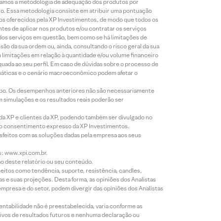
lizamos a metodologia de adequação dos produtos por
to. Essa metodologia consiste em atribuir uma pontuação
tos oferecidos pela XP Investimentos, de modo que todos os
ntes de aplicar nos produtos e/ou contratar os serviços
 dos serviços em questão, bem como se há limitações de
o da sua ordem ou, ainda, consultando o risco geral da sua
m limitações em relação à quantidade e/ou volume financeiro
equada ao seu perfil. Em caso de dúvidas sobre o processo de
imáticas e o cenário macroeconômico podem afetar o
empo. Os desempenhos anteriores não são necessariamente
m simulações e os resultados reais poderão ser
 da XP e clientes da XP, podendo também ser divulgado no
évio consentimento expresso da XP Investimentos.
isfeitos com as soluções dadas pela empresa aos seus
s: www.xpi.com.br.
ão deste relatório ou seu conteúdo.
eitos como tendência, suporte, resistência, candles,
s e suas projeções. Desta forma, as opiniões dos Analistas
presa e do setor, podem divergir das opiniões dos Analistas
entabilidade não é preestabelecida, varia conforme as
ivos de resultados futuros e nenhuma declaração ou