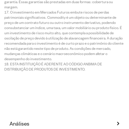
garantia. Essas garantias são prestadas em duas formas: cobertura ou
margem.
O investimento em Mercados Futuros embute riscos de perdas
patrimoniais significativos. Commodity é um objeto ou determinante de
preço de um contrato futuro ou outro instrumento derivativo, podendo
consubstanciar um índice, uma taxa, um valor mobiliário ou produto físico. É
um investimento de risco muito alto, que contempla a possibilidade de
oscilação de preço devido à utilização de alavancagem financeira. A duração
recomendada para o investimento é de curto prazo e o patrimônio do cliente
não está garantido neste tipo de produto. As condições de mercado,
mudanças climáticas e o cenário macroeconômico podem afetar o
desempenho do investimento.
ESTA INSTITUIÇÃO É ADERENTE AO CÓDIGO ANBIMA DE
DISTRIBUIÇÃO DE PRODUTOS DE INVESTIMENTO.
Análises