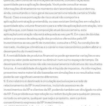
questão, bem como se há limitações de volume, concentração e/ou
quantidade para a aplicação desejada. Você pode consultar essas
informações diretamente no momento da transmissão da sua ordem ou,
ainda, consultando o risco geral da sua carteira na tela de carteira (Visão
Risco). Caso a sua pontuação de risco atual não comporte a
aplicação/contratação pretendida, ou caso existam limitações em relação à
quantidade e/ou volume financeiro para a referida aplicação/contratação, isto
significa que, com base na composição atual da sua carteira, esta
aplicação/contratação não está adequada ao seu perfil. Em caso de dúvidas
sobre o processo de adequação dos produtos oferecidos pela XP
Investimentos ao seu perfil de investidor, consulte o FAQ. As condições de
mercado, mudanças climáticas e o cenário macroeconômico podem afetar o
desempenho do investimento.
A rentabilidade de produtos financeiros pode apresentar variações e seu
preço ou valor pode aumentar ou diminuir num curto espaço de tempo. Os
desempenhos anteriores não são necessariamente indicativos de resultados
futuros. A rentabilidade divulgada não é líquida de impostos. As informações
presentes neste material são baseadas em simulações e os resultados reais
poderão ser significativamente diferentes.
Este relatório é destinado à circulação exclusiva para a rede de
relacionamento da XP Investimentos, incluindo assessores de
investimentos da XP e clientes da XP, podendo também ser divulgado no site
da XP. Fica proibida sua reprodução ou redistribuição para qualquer pessoa,
no todo ou em parte, qualquer que seja o propósito, sem o prévio
consentimento expresso da XP Investimentos.