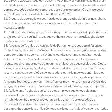
0800 77 20202. A Ouvidoria da XP Investimentos tem a missão de servir
de canal de contato sempre que os clientes que não se sentirem satisfeitos
com as soluções dadas pela empresa aos seus problemas. O contato pode
ser realizado por meio do telefone: 0800 722 3710.
O custo da operação e a política de cobrança estão definidos nas tabelas
de custos operacionais disponibilizadas no site da XP Investimentos:
www.xpi.com.br.
A XP Investimentos se exime de qualquer responsabilidade por quaisquer
prejuízos, diretos ou indiretos, que venham a decorrer da utilização deste
relatório ou seu conteúdo.
A Avaliação Técnica e a Avaliação de Fundamentos seguem diferentes
metodologias de análise. A Análise Técnica é executada seguindo conceitos
como tendência, suporte, resistência, candles, volumes, médias móveis
entre outros. Já a Análise Fundamentalista utiliza como informação os
resultados divulgados pelas companhias emissoras e suas projeções. Desta
forma, as opiniões dos Analistas Fundamentalistas, que buscam os melhores
retornos dadas as condições de mercado, o cenário macroeconômico e os
eventos específicos da empresa e do setor, podem divergir das opiniões dos
Analistas Técnicos, que visam identificar os movimentos mais prováveis dos
preços dos ativos, com utilização de “stops” para limitar as possíveis perdas.
Ação é uma fração do capital de uma empresa que é negociada no
mercado. É um título de renda variável, ou seja, um investimento no qual a
rentabilidade não é preestabelecida, varia conforme as cotações de
mercado. O investimento em ações é um investimento de alto risco e os
desempenhos anteriores não são necessariamente indicativos de resultados