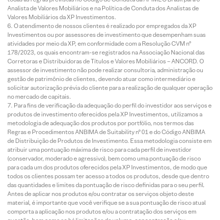
Analista de Valores Mobiliários e na Política de Conduta dos Analistas de
Valores Mobiliários da XP Investimentos.
O atendimento de nossos clientes é realizado por empregados da XP
Investimentos ou por assessores de investimento que desempenham suas
atividades por meio da XP, em conformidade com a Resolução CVM nº
178/2023, os quais encontram-se registrados na Associação Nacional das
Corretoras e Distribuidoras de Títulos e Valores Mobiliários – ANCORD. O
assessor de investimento não pode realizar consultoria, administração ou
gestão de patrimônio de clientes, devendo atuar como intermediário e
solicitar autorização prévia do cliente para a realização de qualquer operação
no mercado de capitais.
Para fins de verificação da adequação do perfil do investidor aos serviços e
produtos de investimento oferecidos pela XP Investimentos, utilizamos a
metodologia de adequação dos produtos por portfólio, nos termos das
Regras e Procedimentos ANBIMA de Suitability nº 01 e do Código ANBIMA
de Distribuição de Produtos de Investimento. Essa metodologia consiste em
atribuir uma pontuação máxima de risco para cada perfil de investidor
(conservador, moderado e agressivo), bem como uma pontuação de risco
para cada um dos produtos oferecidos pela XP Investimentos, de modo que
todos os clientes possam ter acesso a todos os produtos, desde que dentro
das quantidades e limites da pontuação de risco definidas para o seu perfil.
Antes de aplicar nos produtos e/ou contratar os serviços objeto deste
material, é importante que você verifique se a sua pontuação de risco atual
comporta a aplicação nos produtos e/ou a contratação dos serviços em