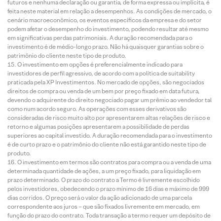
futuros e nenhuma declaração ou garantia, de forma expressa ou implícita, é
feita neste material em relação a desempenhos. As condições de mercado, o
cenário macroeconômico, os eventos específicos da empresa e do setor
podem afetar o desempenho do investimento, podendo resultar até mesmo
em significativas perdas patrimoniais. A duração recomendada para o
investimento é de médio-longo prazo. Não há quaisquer garantias sobre o
patrimônio do cliente neste tipo de produto.
O investimento em opções é preferencialmente indicado para
investidores de perfil agressivo, de acordo com a política de suitability
praticada pela XP Investimentos. No mercado de opções, são negociados
direitos de compra ou venda de um bem por preço fixado em data futura,
devendo o adquirente do direito negociado pagar um prêmio ao vendedor tal
como num acordo seguro. As operações com esses derivativos são
consideradas de risco muito alto por apresentarem altas relações de risco e
retorno e algumas posições apresentarem a possibilidade de perdas
superiores ao capital investido. A duração recomendada para o investimento
é de curto prazo e o patrimônio do cliente não está garantido neste tipo de
produto.
O investimento em termos são contratos para compra ou a venda de uma
determinada quantidade de ações, a um preço fixado, para liquidação em
prazo determinado. O prazo do contrato a Termo é livremente escolhido
pelos investidores, obedecendo o prazo mínimo de 16 dias e máximo de 999
dias corridos. O preço será o valor da ação adicionado de uma parcela
correspondente aos juros – que são fixados livremente em mercado, em
função do prazo do contrato. Toda transação a termo requer um depósito de