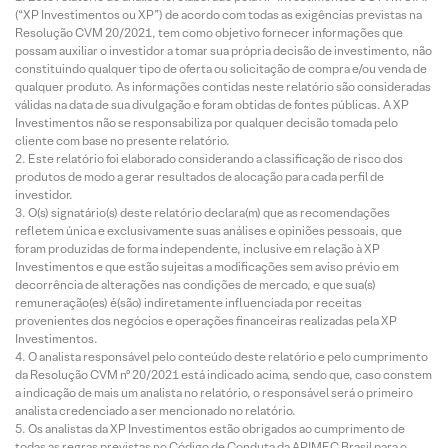
(“XP Investimentos ou XP”) de acordo com todas as exigências previstas na
Resolução CVM 20/2021, tem como objetivo fornecer informações que
possam auxiliar o investidor a tomar sua própria decisão de investimento, não
constituindo qualquer tipo de oferta ou solicitação de compra e/ou venda de
qualquer produto. As informações contidas neste relatório são consideradas
válidas na data de sua divulgação e foram obtidas de fontes públicas. A XP
Investimentos não se responsabiliza por qualquer decisão tomada pelo
cliente com base no presente relatório.
Este relatório foi elaborado considerando a classificação de risco dos
produtos de modo a gerar resultados de alocação para cada perfil de
investidor.
O(s) signatário(s) deste relatório declara(m) que as recomendações
refletem única e exclusivamente suas análises e opiniões pessoais, que
foram produzidas de forma independente, inclusive em relação à XP
Investimentos e que estão sujeitas a modificações sem aviso prévio em
decorrência de alterações nas condições de mercado, e que sua(s)
remuneração(es) é(são) indiretamente influenciada por receitas
provenientes dos negócios e operações financeiras realizadas pela XP
Investimentos.
O analista responsável pelo conteúdo deste relatório e pelo cumprimento
da Resolução CVM nº 20/2021 está indicado acima, sendo que, caso constem
a indicação de mais um analista no relatório, o responsável será o primeiro
analista credenciado a ser mencionado no relatório.
Os analistas da XP Investimentos estão obrigados ao cumprimento de
todas as regras previstas no Código de Conduta da APIMEC Brasil para o