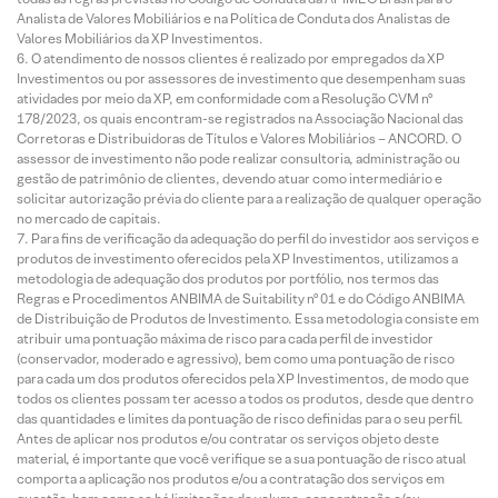
Analista de Valores Mobiliários e na Política de Conduta dos Analistas de
Valores Mobiliários da XP Investimentos.
O atendimento de nossos clientes é realizado por empregados da XP
Investimentos ou por assessores de investimento que desempenham suas
atividades por meio da XP, em conformidade com a Resolução CVM nº
178/2023, os quais encontram-se registrados na Associação Nacional das
Corretoras e Distribuidoras de Títulos e Valores Mobiliários – ANCORD. O
assessor de investimento não pode realizar consultoria, administração ou
gestão de patrimônio de clientes, devendo atuar como intermediário e
solicitar autorização prévia do cliente para a realização de qualquer operação
no mercado de capitais.
Para fins de verificação da adequação do perfil do investidor aos serviços e
produtos de investimento oferecidos pela XP Investimentos, utilizamos a
metodologia de adequação dos produtos por portfólio, nos termos das
Regras e Procedimentos ANBIMA de Suitability nº 01 e do Código ANBIMA
de Distribuição de Produtos de Investimento. Essa metodologia consiste em
atribuir uma pontuação máxima de risco para cada perfil de investidor
(conservador, moderado e agressivo), bem como uma pontuação de risco
para cada um dos produtos oferecidos pela XP Investimentos, de modo que
todos os clientes possam ter acesso a todos os produtos, desde que dentro
das quantidades e limites da pontuação de risco definidas para o seu perfil.
Antes de aplicar nos produtos e/ou contratar os serviços objeto deste
material, é importante que você verifique se a sua pontuação de risco atual
comporta a aplicação nos produtos e/ou a contratação dos serviços em