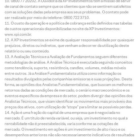
0800 77 20202. A Ouvidoria da XP Investimentos tem a missão de servir
de canal de contato sempre que os clientes que não se sentirem satisfeitos
com as soluções dadas pela empresa aos seus problemas. O contato pode
ser realizado por meio do telefone: 0800 722 3710.
O custo da operação e a política de cobrança estão definidos nas tabelas
de custos operacionais disponibilizadas no site da XP Investimentos:
www.xpi.com.br.
A XP Investimentos se exime de qualquer responsabilidade por quaisquer
prejuízos, diretos ou indiretos, que venham a decorrer da utilização deste
relatório ou seu conteúdo.
A Avaliação Técnica e a Avaliação de Fundamentos seguem diferentes
metodologias de análise. A Análise Técnica é executada seguindo conceitos
como tendência, suporte, resistência, candles, volumes, médias móveis
entre outros. Já a Análise Fundamentalista utiliza como informação os
resultados divulgados pelas companhias emissoras e suas projeções. Desta
forma, as opiniões dos Analistas Fundamentalistas, que buscam os melhores
retornos dadas as condições de mercado, o cenário macroeconômico e os
eventos específicos da empresa e do setor, podem divergir das opiniões dos
Analistas Técnicos, que visam identificar os movimentos mais prováveis dos
preços dos ativos, com utilização de “stops” para limitar as possíveis perdas.
Ação é uma fração do capital de uma empresa que é negociada no
mercado. É um título de renda variável, ou seja, um investimento no qual a
rentabilidade não é preestabelecida, varia conforme as cotações de
mercado. O investimento em ações é um investimento de alto risco e os
desempenhos anteriores não são necessariamente indicativos de resultados