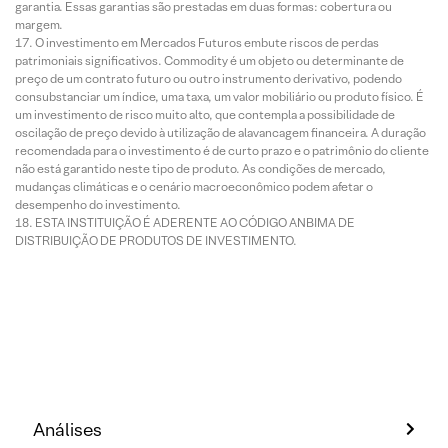
garantia. Essas garantias são prestadas em duas formas: cobertura ou
margem.
O investimento em Mercados Futuros embute riscos de perdas
patrimoniais significativos. Commodity é um objeto ou determinante de
preço de um contrato futuro ou outro instrumento derivativo, podendo
consubstanciar um índice, uma taxa, um valor mobiliário ou produto físico. É
um investimento de risco muito alto, que contempla a possibilidade de
oscilação de preço devido à utilização de alavancagem financeira. A duração
recomendada para o investimento é de curto prazo e o patrimônio do cliente
não está garantido neste tipo de produto. As condições de mercado,
mudanças climáticas e o cenário macroeconômico podem afetar o
desempenho do investimento.
ESTA INSTITUIÇÃO É ADERENTE AO CÓDIGO ANBIMA DE
DISTRIBUIÇÃO DE PRODUTOS DE INVESTIMENTO.
Análises