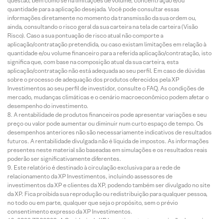
questão, bem como se há limitações de volume, concentração e/ou
quantidade para a aplicação desejada. Você pode consultar essas
informações diretamente no momento da transmissão da sua ordem ou,
ainda, consultando o risco geral da sua carteira na tela de carteira (Visão
Risco). Caso a sua pontuação de risco atual não comporte a
aplicação/contratação pretendida, ou caso existam limitações em relação à
quantidade e/ou volume financeiro para a referida aplicação/contratação, isto
significa que, com base na composição atual da sua carteira, esta
aplicação/contratação não está adequada ao seu perfil. Em caso de dúvidas
sobre o processo de adequação dos produtos oferecidos pela XP
Investimentos ao seu perfil de investidor, consulte o FAQ. As condições de
mercado, mudanças climáticas e o cenário macroeconômico podem afetar o
desempenho do investimento.
A rentabilidade de produtos financeiros pode apresentar variações e seu
preço ou valor pode aumentar ou diminuir num curto espaço de tempo. Os
desempenhos anteriores não são necessariamente indicativos de resultados
futuros. A rentabilidade divulgada não é líquida de impostos. As informações
presentes neste material são baseadas em simulações e os resultados reais
poderão ser significativamente diferentes.
Este relatório é destinado à circulação exclusiva para a rede de
relacionamento da XP Investimentos, incluindo assessores de
investimentos da XP e clientes da XP, podendo também ser divulgado no site
da XP. Fica proibida sua reprodução ou redistribuição para qualquer pessoa,
no todo ou em parte, qualquer que seja o propósito, sem o prévio
consentimento expresso da XP Investimentos.