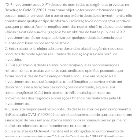
(“XP Investimentos ou XP”) de acordo com todas as exigências previstas na
Resolução CVM 20/2021, tem como objetivo fornecer informações que
possam auxiliar o investidor a tomar sua própria decisão de investimento, não
constituindo qualquer tipo de oferta ou solicitação de compra e/ou venda de
qualquer produto. As informações contidas neste relatório são consideradas
válidas na data de sua divulgação e foram obtidas de fontes públicas. A XP
Investimentos não se responsabiliza por qualquer decisão tomada pelo
cliente com base no presente relatório.
Este relatório foi elaborado considerando a classificação de risco dos
produtos de modo a gerar resultados de alocação para cada perfil de
investidor.
O(s) signatário(s) deste relatório declara(m) que as recomendações
refletem única e exclusivamente suas análises e opiniões pessoais, que
foram produzidas de forma independente, inclusive em relação à XP
Investimentos e que estão sujeitas a modificações sem aviso prévio em
decorrência de alterações nas condições de mercado, e que sua(s)
remuneração(es) é(são) indiretamente influenciada por receitas
provenientes dos negócios e operações financeiras realizadas pela XP
Investimentos.
O analista responsável pelo conteúdo deste relatório e pelo cumprimento
da Resolução CVM nº 20/2021 está indicado acima, sendo que, caso constem
a indicação de mais um analista no relatório, o responsável será o primeiro
analista credenciado a ser mencionado no relatório.
Os analistas da XP Investimentos estão obrigados ao cumprimento de
todas as regras previstas no Código de Conduta da APIMEC Brasil para o