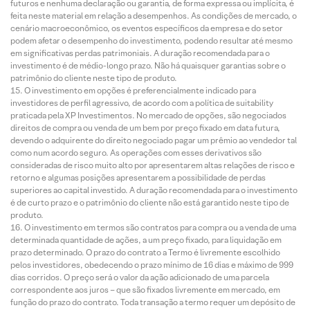
futuros e nenhuma declaração ou garantia, de forma expressa ou implícita, é
feita neste material em relação a desempenhos. As condições de mercado, o
cenário macroeconômico, os eventos específicos da empresa e do setor
podem afetar o desempenho do investimento, podendo resultar até mesmo
em significativas perdas patrimoniais. A duração recomendada para o
investimento é de médio-longo prazo. Não há quaisquer garantias sobre o
patrimônio do cliente neste tipo de produto.
O investimento em opções é preferencialmente indicado para
investidores de perfil agressivo, de acordo com a política de suitability
praticada pela XP Investimentos. No mercado de opções, são negociados
direitos de compra ou venda de um bem por preço fixado em data futura,
devendo o adquirente do direito negociado pagar um prêmio ao vendedor tal
como num acordo seguro. As operações com esses derivativos são
consideradas de risco muito alto por apresentarem altas relações de risco e
retorno e algumas posições apresentarem a possibilidade de perdas
superiores ao capital investido. A duração recomendada para o investimento
é de curto prazo e o patrimônio do cliente não está garantido neste tipo de
produto.
O investimento em termos são contratos para compra ou a venda de uma
determinada quantidade de ações, a um preço fixado, para liquidação em
prazo determinado. O prazo do contrato a Termo é livremente escolhido
pelos investidores, obedecendo o prazo mínimo de 16 dias e máximo de 999
dias corridos. O preço será o valor da ação adicionado de uma parcela
correspondente aos juros – que são fixados livremente em mercado, em
função do prazo do contrato. Toda transação a termo requer um depósito de