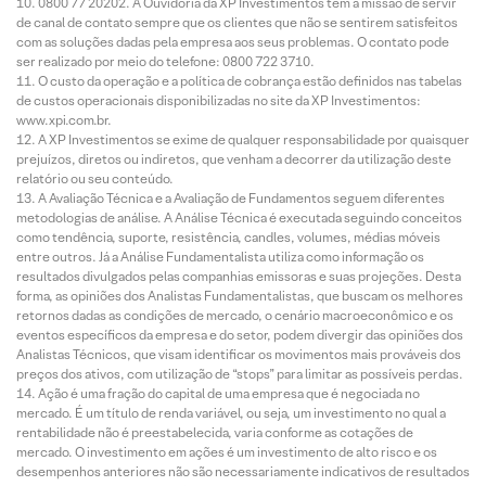
0800 77 20202. A Ouvidoria da XP Investimentos tem a missão de servir
de canal de contato sempre que os clientes que não se sentirem satisfeitos
com as soluções dadas pela empresa aos seus problemas. O contato pode
ser realizado por meio do telefone: 0800 722 3710.
O custo da operação e a política de cobrança estão definidos nas tabelas
de custos operacionais disponibilizadas no site da XP Investimentos:
www.xpi.com.br.
A XP Investimentos se exime de qualquer responsabilidade por quaisquer
prejuízos, diretos ou indiretos, que venham a decorrer da utilização deste
relatório ou seu conteúdo.
A Avaliação Técnica e a Avaliação de Fundamentos seguem diferentes
metodologias de análise. A Análise Técnica é executada seguindo conceitos
como tendência, suporte, resistência, candles, volumes, médias móveis
entre outros. Já a Análise Fundamentalista utiliza como informação os
resultados divulgados pelas companhias emissoras e suas projeções. Desta
forma, as opiniões dos Analistas Fundamentalistas, que buscam os melhores
retornos dadas as condições de mercado, o cenário macroeconômico e os
eventos específicos da empresa e do setor, podem divergir das opiniões dos
Analistas Técnicos, que visam identificar os movimentos mais prováveis dos
preços dos ativos, com utilização de “stops” para limitar as possíveis perdas.
Ação é uma fração do capital de uma empresa que é negociada no
mercado. É um título de renda variável, ou seja, um investimento no qual a
rentabilidade não é preestabelecida, varia conforme as cotações de
mercado. O investimento em ações é um investimento de alto risco e os
desempenhos anteriores não são necessariamente indicativos de resultados