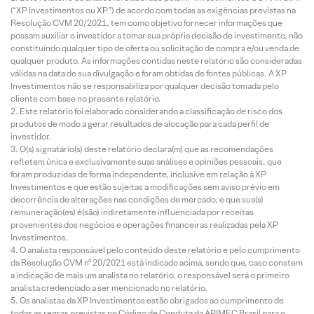
(“XP Investimentos ou XP”) de acordo com todas as exigências previstas na
Resolução CVM 20/2021, tem como objetivo fornecer informações que
possam auxiliar o investidor a tomar sua própria decisão de investimento, não
constituindo qualquer tipo de oferta ou solicitação de compra e/ou venda de
qualquer produto. As informações contidas neste relatório são consideradas
válidas na data de sua divulgação e foram obtidas de fontes públicas. A XP
Investimentos não se responsabiliza por qualquer decisão tomada pelo
cliente com base no presente relatório.
Este relatório foi elaborado considerando a classificação de risco dos
produtos de modo a gerar resultados de alocação para cada perfil de
investidor.
O(s) signatário(s) deste relatório declara(m) que as recomendações
refletem única e exclusivamente suas análises e opiniões pessoais, que
foram produzidas de forma independente, inclusive em relação à XP
Investimentos e que estão sujeitas a modificações sem aviso prévio em
decorrência de alterações nas condições de mercado, e que sua(s)
remuneração(es) é(são) indiretamente influenciada por receitas
provenientes dos negócios e operações financeiras realizadas pela XP
Investimentos.
O analista responsável pelo conteúdo deste relatório e pelo cumprimento
da Resolução CVM nº 20/2021 está indicado acima, sendo que, caso constem
a indicação de mais um analista no relatório, o responsável será o primeiro
analista credenciado a ser mencionado no relatório.
Os analistas da XP Investimentos estão obrigados ao cumprimento de
todas as regras previstas no Código de Conduta da APIMEC Brasil para o