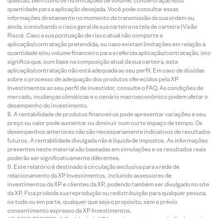
questão, bem como se há limitações de volume, concentração e/ou
quantidade para a aplicação desejada. Você pode consultar essas
informações diretamente no momento da transmissão da sua ordem ou,
ainda, consultando o risco geral da sua carteira na tela de carteira (Visão
Risco). Caso a sua pontuação de risco atual não comporte a
aplicação/contratação pretendida, ou caso existam limitações em relação à
quantidade e/ou volume financeiro para a referida aplicação/contratação, isto
significa que, com base na composição atual da sua carteira, esta
aplicação/contratação não está adequada ao seu perfil. Em caso de dúvidas
sobre o processo de adequação dos produtos oferecidos pela XP
Investimentos ao seu perfil de investidor, consulte o FAQ. As condições de
mercado, mudanças climáticas e o cenário macroeconômico podem afetar o
desempenho do investimento.
A rentabilidade de produtos financeiros pode apresentar variações e seu
preço ou valor pode aumentar ou diminuir num curto espaço de tempo. Os
desempenhos anteriores não são necessariamente indicativos de resultados
futuros. A rentabilidade divulgada não é líquida de impostos. As informações
presentes neste material são baseadas em simulações e os resultados reais
poderão ser significativamente diferentes.
Este relatório é destinado à circulação exclusiva para a rede de
relacionamento da XP Investimentos, incluindo assessores de
investimentos da XP e clientes da XP, podendo também ser divulgado no site
da XP. Fica proibida sua reprodução ou redistribuição para qualquer pessoa,
no todo ou em parte, qualquer que seja o propósito, sem o prévio
consentimento expresso da XP Investimentos.