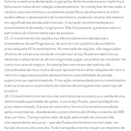
futuros e nenhuma declaração ou garantia, de forma expressa ou implícita, é
feita neste material em relação a desempenhos. As condições de mercado, o
cenário macroeconômico, os eventos específicos da empresa e do setor
podem afetar o desempenho do investimento, podendo resultar até mesmo
em significativas perdas patrimoniais. A duração recomendada para o
investimento é de médio-longo prazo. Não há quaisquer garantias sobre o
patrimônio do cliente neste tipo de produto.
O investimento em opções é preferencialmente indicado para
investidores de perfil agressivo, de acordo com a política de suitability
praticada pela XP Investimentos. No mercado de opções, são negociados
direitos de compra ou venda de um bem por preço fixado em data futura,
devendo o adquirente do direito negociado pagar um prêmio ao vendedor tal
como num acordo seguro. As operações com esses derivativos são
consideradas de risco muito alto por apresentarem altas relações de risco e
retorno e algumas posições apresentarem a possibilidade de perdas
superiores ao capital investido. A duração recomendada para o investimento
é de curto prazo e o patrimônio do cliente não está garantido neste tipo de
produto.
O investimento em termos são contratos para compra ou a venda de uma
determinada quantidade de ações, a um preço fixado, para liquidação em
prazo determinado. O prazo do contrato a Termo é livremente escolhido
pelos investidores, obedecendo o prazo mínimo de 16 dias e máximo de 999
dias corridos. O preço será o valor da ação adicionado de uma parcela
correspondente aos juros – que são fixados livremente em mercado, em
função do prazo do contrato. Toda transação a termo requer um depósito de