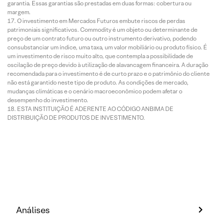
garantia. Essas garantias são prestadas em duas formas: cobertura ou
margem.
O investimento em Mercados Futuros embute riscos de perdas
patrimoniais significativos. Commodity é um objeto ou determinante de
preço de um contrato futuro ou outro instrumento derivativo, podendo
consubstanciar um índice, uma taxa, um valor mobiliário ou produto físico. É
um investimento de risco muito alto, que contempla a possibilidade de
oscilação de preço devido à utilização de alavancagem financeira. A duração
recomendada para o investimento é de curto prazo e o patrimônio do cliente
não está garantido neste tipo de produto. As condições de mercado,
mudanças climáticas e o cenário macroeconômico podem afetar o
desempenho do investimento.
ESTA INSTITUIÇÃO É ADERENTE AO CÓDIGO ANBIMA DE
DISTRIBUIÇÃO DE PRODUTOS DE INVESTIMENTO.
Análises