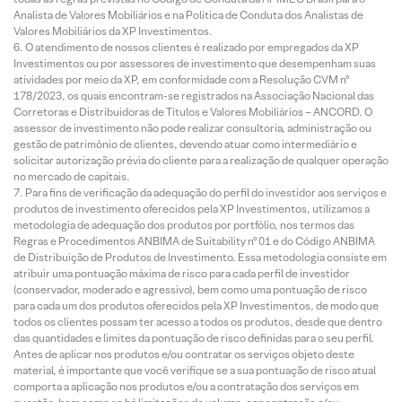
Analista de Valores Mobiliários e na Política de Conduta dos Analistas de
Valores Mobiliários da XP Investimentos.
O atendimento de nossos clientes é realizado por empregados da XP
Investimentos ou por assessores de investimento que desempenham suas
atividades por meio da XP, em conformidade com a Resolução CVM nº
178/2023, os quais encontram-se registrados na Associação Nacional das
Corretoras e Distribuidoras de Títulos e Valores Mobiliários – ANCORD. O
assessor de investimento não pode realizar consultoria, administração ou
gestão de patrimônio de clientes, devendo atuar como intermediário e
solicitar autorização prévia do cliente para a realização de qualquer operação
no mercado de capitais.
Para fins de verificação da adequação do perfil do investidor aos serviços e
produtos de investimento oferecidos pela XP Investimentos, utilizamos a
metodologia de adequação dos produtos por portfólio, nos termos das
Regras e Procedimentos ANBIMA de Suitability nº 01 e do Código ANBIMA
de Distribuição de Produtos de Investimento. Essa metodologia consiste em
atribuir uma pontuação máxima de risco para cada perfil de investidor
(conservador, moderado e agressivo), bem como uma pontuação de risco
para cada um dos produtos oferecidos pela XP Investimentos, de modo que
todos os clientes possam ter acesso a todos os produtos, desde que dentro
das quantidades e limites da pontuação de risco definidas para o seu perfil.
Antes de aplicar nos produtos e/ou contratar os serviços objeto deste
material, é importante que você verifique se a sua pontuação de risco atual
comporta a aplicação nos produtos e/ou a contratação dos serviços em