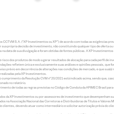
entos CCTVM S.A. (“XP Investimentos ou XP”) de acordo com todas as exigências p
r sua própria decisão de investimento, não constituindo qualquer tipo de oferta ou
s na data de sua divulgação e foram obtidas de fontes públicas. A XP Investimentos
e risco dos produtos de modo a gerar resultados de alocação para cada perfil de inv
mendações refletem única e exclusivamente suas análises e opiniões pessoais, que 
aviso prévio em decorrência de alterações nas condições de mercado, e que sua(s)
realizadas pela XP Investimentos.
lo cumprimento da Resolução CVM nº 20/2021 está indicado acima, sendo que, caso 
onado no relatório.
imento de todas as regras previstas no Código de Conduta da APIMEC Brasil para o 
ados da XP Investimentos ou por assessores de investimento que desempenham sua
os na Associação Nacional das Corretoras e Distribuidoras de Títulos e Valores 
de clientes, devendo atuar como intermediário e solicitar autorização prévia do cl