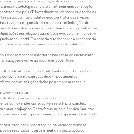
lizamos a metodologia de adequação dos produtos por
to. Essa metodologia consiste em atribuir uma pontuação
tos oferecidos pela XP Investimentos, de modo que todos os
ntes de aplicar nos produtos e/ou contratar os serviços
 dos serviços em questão, bem como se há limitações de
o da sua ordem ou, ainda, consultando o risco geral da sua
m limitações em relação à quantidade e/ou volume financeiro
equada ao seu perfil. Em caso de dúvidas sobre o processo de
imáticas e o cenário macroeconômico podem afetar o
empo. Os desempenhos anteriores não são necessariamente
m simulações e os resultados reais poderão ser
 da XP e clientes da XP, podendo também ser divulgado no
évio consentimento expresso da XP Investimentos.
isfeitos com as soluções dadas pela empresa aos seus
s: www.xpi.com.br.
ão deste relatório ou seu conteúdo.
eitos como tendência, suporte, resistência, candles,
s e suas projeções. Desta forma, as opiniões dos Analistas
presa e do setor, podem divergir das opiniões dos Analistas
entabilidade não é preestabelecida, varia conforme as
ivos de resultados futuros e nenhuma declaração ou