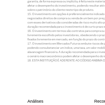
garantia, de forma expressa ou implícita, é feita neste ma
afetar o desempenho do investimento, podendo resultar até 
sobre o patrimônio do cliente neste tipo de produto.
O investimento em opções é preferencialmente indicado pa
negociados direitos de compra ou venda de um bem por preço
com esses derivativos são consideradas de risco muito alto p
duração recomendada para o investimento é de curto prazo e 
O investimento em termos são contratos para compra ou a
livremente escolhido pelos investidores, obedecendo o prazo
fixados livremente em mercado, em função do prazo do contr
O investimento em Mercados Futuros embute riscos de pe
podendo consubstanciar um índice, uma taxa, um valor mobiliá
alavancagem financeira. A duração recomendada para o invest
o cenário macroeconômico podem afetar o desempenho do i
ESTA INSTITUIÇÃO É ADERENTE AO CÓDIGO ANBIMA 
Análises
Reco