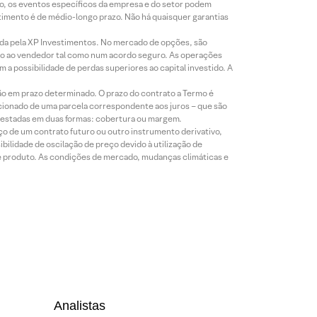
co, os eventos específicos da empresa e do setor podem
timento é de médio-longo prazo. Não há quaisquer garantias
icada pela XP Investimentos. No mercado de opções, são
mio ao vendedor tal como num acordo seguro. As operações
a possibilidade de perdas superiores ao capital investido. A
ão em prazo determinado. O prazo do contrato a Termo é
icionado de uma parcela correspondente aos juros – que são
prestadas em duas formas: cobertura ou margem.
o de um contrato futuro ou outro instrumento derivativo,
bilidade de oscilação de preço devido à utilização de
de produto. As condições de mercado, mudanças climáticas e
Analistas