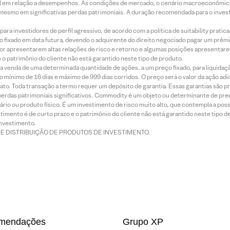
terial em relação a desempenhos. As condições de mercado, o cenário macroeconômi
mesmo em significativas perdas patrimoniais. A duração recomendada para o inves
ra investidores de perfil agressivo, de acordo com a política de suitability prat
 fixado em data futura, devendo o adquirente do direito negociado pagar um prê
or apresentarem altas relações de risco e retorno e algumas posições apresentarem 
o patrimônio do cliente não está garantido neste tipo de produto.
 venda de uma determinada quantidade de ações, a um preço fixado, para liquidaç
 mínimo de 16 dias e máximo de 999 dias corridos. O preço será o valor da ação ad
ato. Toda transação a termo requer um depósito de garantia. Essas garantias são 
rdas patrimoniais significativos. Commodity é um objeto ou determinante de preç
rio ou produto físico. É um investimento de risco muito alto, que contempla a possi
imento é de curto prazo e o patrimônio do cliente não está garantido neste tipo 
nvestimento.
DE DISTRIBUIÇÃO DE PRODUTOS DE INVESTIMENTO.
mendações
Grupo XP