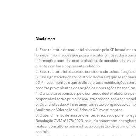
Disclaimer:
Este relatório de análise foi elaborado pela XP Investim
fornecer informações que possam auxiliar o investidor a toma
informações contidas neste relatório são consideradas válida
cliente com base no presente relatório.
Este relatório foi elaborado considerando a classificação d
O(s) signatário(s) deste relatório declara(m) que as reco
à XP Investimentos e que estão sujeitas a modificações sem 
receitas provenientes dos negócios e operações financeiras 
O analista responsável pelo conteúdo deste relatório e pe
responsável será o primeiro analista credenciado a ser menci
Os analistas da XP Investimentos estão obrigados ao cumpr
Analistas de Valores Mobiliários da XP Investimentos.
O atendimento de nossos clientes é realizado por empreg
Resolução CVM nº 178/2023, os quais encontram-se registrad
realizar consultoria, administração ou gestão de patrimônio 
capitais.