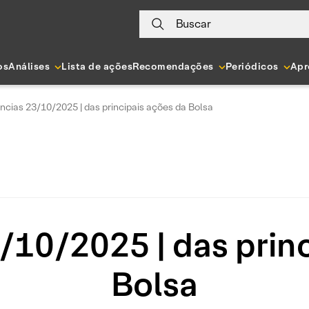
Buscar
os
Análises
Lista de ações
Recomendações
Periódicos
Apr
ncias 23/10/2025 | das principais ações da Bolsa
/10/2025 | das princ
Bolsa