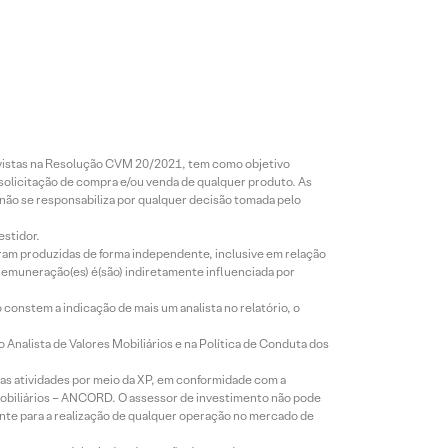
revistas na Resolução CVM 20/2021, tem como objetivo
 solicitação de compra e/ou venda de qualquer produto. As
 não se responsabiliza por qualquer decisão tomada pelo
estidor.
foram produzidas de forma independente, inclusive em relação
 remuneração(es) é(são) indiretamente influenciada por
constem a indicação de mais um analista no relatório, o
Analista de Valores Mobiliários e na Política de Conduta dos
s atividades por meio da XP, em conformidade com a
Mobiliários – ANCORD. O assessor de investimento não pode
iente para a realização de qualquer operação no mercado de