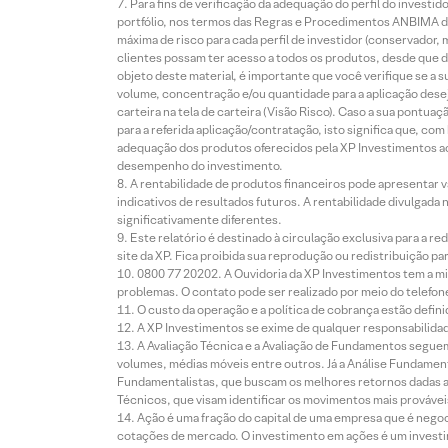
Para fins de verificação da adequação do perfil do invest
portfólio, nos termos das Regras e Procedimentos ANBIMA de
máxima de risco para cada perfil de investidor (conservado
clientes possam ter acesso a todos os produtos, desde que de
objeto deste material, é importante que você verifique se a
volume, concentração e/ou quantidade para a aplicação dese
carteira na tela de carteira (Visão Risco). Caso a sua pontu
para a referida aplicação/contratação, isto significa que, co
adequação dos produtos oferecidos pela XP Investimentos ao
desempenho do investimento.
A rentabilidade de produtos financeiros pode apresentar
indicativos de resultados futuros. A rentabilidade divulgada
significativamente diferentes.
Este relatório é destinado à circulação exclusiva para a 
site da XP. Fica proibida sua reprodução ou redistribuição p
0800 77 20202. A Ouvidoria da XP Investimentos tem a mi
problemas. O contato pode ser realizado por meio do telefon
O custo da operação e a política de cobrança estão defini
A XP Investimentos se exime de qualquer responsabilidade
A Avaliação Técnica e a Avaliação de Fundamentos seguem
volumes, médias móveis entre outros. Já a Análise Fundament
Fundamentalistas, que buscam os melhores retornos dadas as
Técnicos, que visam identificar os movimentos mais prováveis 
Ação é uma fração do capital de uma empresa que é negoci
cotações de mercado. O investimento em ações é um investi