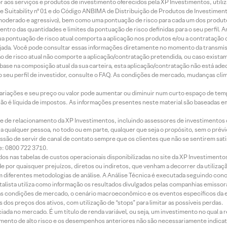
idor aos serviços e produtos de investimento oferecidos pela XP Investimentos, uti
 Suitability nº 01 e do Código ANBIMA de Distribuição de Produtos de Investimen
r, moderado e agressivo), bem como uma pontuação de risco para cada um dos produ
ntro das quantidades e limites da pontuação de risco definidas para o seu perfil. A
 sua pontuação de risco atual comporta a aplicação nos produtos e/ou a contratação
jada. Você pode consultar essas informações diretamente no momento da transmissã
ação de risco atual não comporte a aplicação/contratação pretendida, ou caso exista
m base na composição atual da sua carteira, esta aplicação/contratação não está ad
 seu perfil de investidor, consulte o FAQ. As condições de mercado, mudanças cl
 variações e seu preço ou valor pode aumentar ou diminuir num curto espaço de t
 não é líquida de impostos. As informações presentes neste material são baseadas e
rede de relacionamento da XP Investimentos, incluindo assessores de investimentos
ara qualquer pessoa, no todo ou em parte, qualquer que seja o propósito, sem o pr
ssão de servir de canal de contato sempre que os clientes que não se sentirem sat
e: 0800 722 3710.
dos nas tabelas de custos operacionais disponibilizadas no site da XP Investimento
 por quaisquer prejuízos, diretos ou indiretos, que venham a decorrer da utilizaç
 diferentes metodologias de análise. A Análise Técnica é executada seguindo conc
alista utiliza como informação os resultados divulgados pelas companhias emissora
 condições de mercado, o cenário macroeconômico e os eventos específicos da em
dos preços dos ativos, com utilização de “stops” para limitar as possíveis perdas.
ada no mercado. É um título de renda variável, ou seja, um investimento no qual a r
mento de alto risco e os desempenhos anteriores não são necessariamente indicat