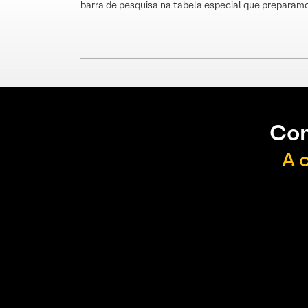
barra de pesquisa na tabela especial que preparamo
Con
A 