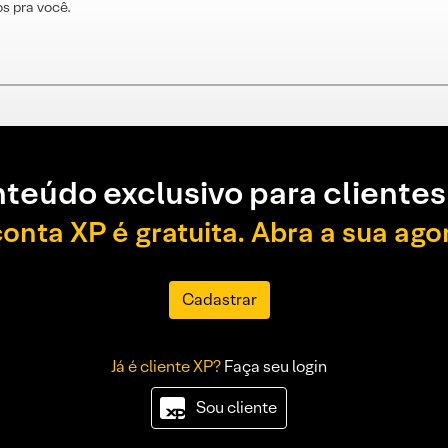
s pra você.
teúdo exclusivo para clientes
conta XP é gratuita. Abra a sua ago
Cadastrar
Já é cliente XP?
Faça seu login
Sou cliente