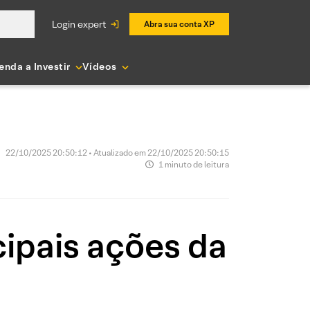
login expert
Abra sua conta XP
enda a Investir
Vídeos
22/10/2025 20:50:12 • Atualizado em 22/10/2025 20:50:15
1 minuto de leitura
ipais ações da