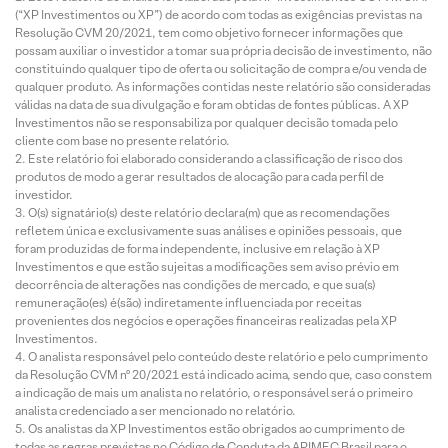
(“XP Investimentos ou XP”) de acordo com todas as exigências previstas na
Resolução CVM 20/2021, tem como objetivo fornecer informações que
possam auxiliar o investidor a tomar sua própria decisão de investimento, não
constituindo qualquer tipo de oferta ou solicitação de compra e/ou venda de
qualquer produto. As informações contidas neste relatório são consideradas
válidas na data de sua divulgação e foram obtidas de fontes públicas. A XP
Investimentos não se responsabiliza por qualquer decisão tomada pelo
cliente com base no presente relatório.
Este relatório foi elaborado considerando a classificação de risco dos
produtos de modo a gerar resultados de alocação para cada perfil de
investidor.
O(s) signatário(s) deste relatório declara(m) que as recomendações
refletem única e exclusivamente suas análises e opiniões pessoais, que
foram produzidas de forma independente, inclusive em relação à XP
Investimentos e que estão sujeitas a modificações sem aviso prévio em
decorrência de alterações nas condições de mercado, e que sua(s)
remuneração(es) é(são) indiretamente influenciada por receitas
provenientes dos negócios e operações financeiras realizadas pela XP
Investimentos.
O analista responsável pelo conteúdo deste relatório e pelo cumprimento
da Resolução CVM nº 20/2021 está indicado acima, sendo que, caso constem
a indicação de mais um analista no relatório, o responsável será o primeiro
analista credenciado a ser mencionado no relatório.
Os analistas da XP Investimentos estão obrigados ao cumprimento de
todas as regras previstas no Código de Conduta da APIMEC Brasil para o