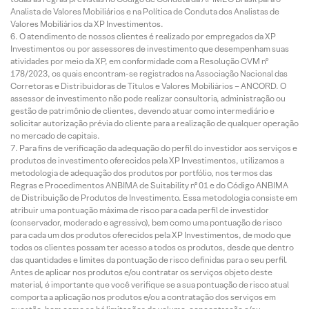
Analista de Valores Mobiliários e na Política de Conduta dos Analistas de
Valores Mobiliários da XP Investimentos.
O atendimento de nossos clientes é realizado por empregados da XP
Investimentos ou por assessores de investimento que desempenham suas
atividades por meio da XP, em conformidade com a Resolução CVM nº
178/2023, os quais encontram-se registrados na Associação Nacional das
Corretoras e Distribuidoras de Títulos e Valores Mobiliários – ANCORD. O
assessor de investimento não pode realizar consultoria, administração ou
gestão de patrimônio de clientes, devendo atuar como intermediário e
solicitar autorização prévia do cliente para a realização de qualquer operação
no mercado de capitais.
Para fins de verificação da adequação do perfil do investidor aos serviços e
produtos de investimento oferecidos pela XP Investimentos, utilizamos a
metodologia de adequação dos produtos por portfólio, nos termos das
Regras e Procedimentos ANBIMA de Suitability nº 01 e do Código ANBIMA
de Distribuição de Produtos de Investimento. Essa metodologia consiste em
atribuir uma pontuação máxima de risco para cada perfil de investidor
(conservador, moderado e agressivo), bem como uma pontuação de risco
para cada um dos produtos oferecidos pela XP Investimentos, de modo que
todos os clientes possam ter acesso a todos os produtos, desde que dentro
das quantidades e limites da pontuação de risco definidas para o seu perfil.
Antes de aplicar nos produtos e/ou contratar os serviços objeto deste
material, é importante que você verifique se a sua pontuação de risco atual
comporta a aplicação nos produtos e/ou a contratação dos serviços em