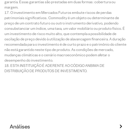
garantia. Essas garantias são prestadas em duas formas: cobertura ou
margem.
O investimento em Mercados Futuros embute riscos de perdas
patrimoniais significativos. Commodity é um objeto ou determinante de
preço de um contrato futuro ou outro instrumento derivativo, podendo
consubstanciar um índice, uma taxa, um valor mobiliário ou produto físico. É
um investimento de risco muito alto, que contempla a possibilidade de
oscilação de preço devido à utilização de alavancagem financeira. A duração
recomendada para o investimento é de curto prazo e o patrimônio do cliente
não está garantido neste tipo de produto. As condições de mercado,
mudanças climáticas e o cenário macroeconômico podem afetar o
desempenho do investimento.
ESTA INSTITUIÇÃO É ADERENTE AO CÓDIGO ANBIMA DE
DISTRIBUIÇÃO DE PRODUTOS DE INVESTIMENTO.
Análises