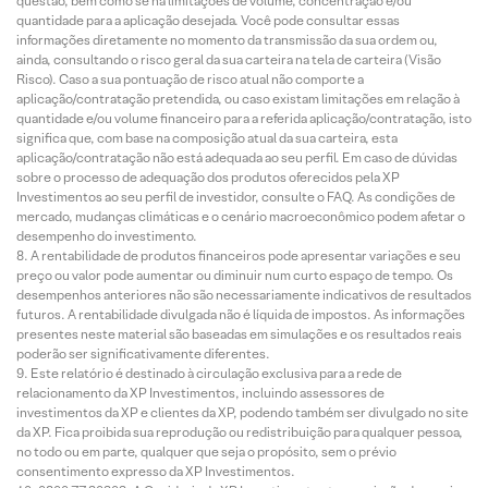
questão, bem como se há limitações de volume, concentração e/ou
quantidade para a aplicação desejada. Você pode consultar essas
informações diretamente no momento da transmissão da sua ordem ou,
ainda, consultando o risco geral da sua carteira na tela de carteira (Visão
Risco). Caso a sua pontuação de risco atual não comporte a
aplicação/contratação pretendida, ou caso existam limitações em relação à
quantidade e/ou volume financeiro para a referida aplicação/contratação, isto
significa que, com base na composição atual da sua carteira, esta
aplicação/contratação não está adequada ao seu perfil. Em caso de dúvidas
sobre o processo de adequação dos produtos oferecidos pela XP
Investimentos ao seu perfil de investidor, consulte o FAQ. As condições de
mercado, mudanças climáticas e o cenário macroeconômico podem afetar o
desempenho do investimento.
A rentabilidade de produtos financeiros pode apresentar variações e seu
preço ou valor pode aumentar ou diminuir num curto espaço de tempo. Os
desempenhos anteriores não são necessariamente indicativos de resultados
futuros. A rentabilidade divulgada não é líquida de impostos. As informações
presentes neste material são baseadas em simulações e os resultados reais
poderão ser significativamente diferentes.
Este relatório é destinado à circulação exclusiva para a rede de
relacionamento da XP Investimentos, incluindo assessores de
investimentos da XP e clientes da XP, podendo também ser divulgado no site
da XP. Fica proibida sua reprodução ou redistribuição para qualquer pessoa,
no todo ou em parte, qualquer que seja o propósito, sem o prévio
consentimento expresso da XP Investimentos.