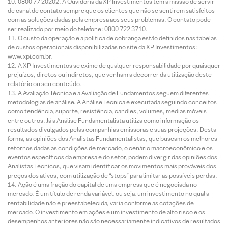
0800 77 20202. A Ouvidoria da XP Investimentos tem a missão de servir
de canal de contato sempre que os clientes que não se sentirem satisfeitos
com as soluções dadas pela empresa aos seus problemas. O contato pode
ser realizado por meio do telefone: 0800 722 3710.
O custo da operação e a política de cobrança estão definidos nas tabelas
de custos operacionais disponibilizadas no site da XP Investimentos:
www.xpi.com.br.
A XP Investimentos se exime de qualquer responsabilidade por quaisquer
prejuízos, diretos ou indiretos, que venham a decorrer da utilização deste
relatório ou seu conteúdo.
A Avaliação Técnica e a Avaliação de Fundamentos seguem diferentes
metodologias de análise. A Análise Técnica é executada seguindo conceitos
como tendência, suporte, resistência, candles, volumes, médias móveis
entre outros. Já a Análise Fundamentalista utiliza como informação os
resultados divulgados pelas companhias emissoras e suas projeções. Desta
forma, as opiniões dos Analistas Fundamentalistas, que buscam os melhores
retornos dadas as condições de mercado, o cenário macroeconômico e os
eventos específicos da empresa e do setor, podem divergir das opiniões dos
Analistas Técnicos, que visam identificar os movimentos mais prováveis dos
preços dos ativos, com utilização de “stops” para limitar as possíveis perdas.
Ação é uma fração do capital de uma empresa que é negociada no
mercado. É um título de renda variável, ou seja, um investimento no qual a
rentabilidade não é preestabelecida, varia conforme as cotações de
mercado. O investimento em ações é um investimento de alto risco e os
desempenhos anteriores não são necessariamente indicativos de resultados