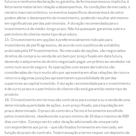
futuros e nenhuma declaração ou garantia, de forma expressa ou implícita, é
feita neste material em relação a desempenhos. As condições de mercado, o
cenário macroeconômico, os eventos específicos da empresa e do setor
podem afetar o desempenho do investimento, podendo resultar até mesmo
em significativas perdas patrimoniais. A duração recomendada para o
investimento é de médio-longo prazo. Não há quaisquer garantias sobre o
patrimônio do cliente neste tipo de produto.
O investimento em opções é preferencialmente indicado para
investidores de perfil agressivo, de acordo com a política de suitability
praticada pela XP Investimentos. No mercado de opções, são negociados
direitos de compra ou venda de um bem por preço fixado em data futura,
devendo o adquirente do direito negociado pagar um prêmio ao vendedor tal
como num acordo seguro. As operações com esses derivativos são
consideradas de risco muito alto por apresentarem altas relações de risco e
retorno e algumas posições apresentarem a possibilidade de perdas
superiores ao capital investido. A duração recomendada para o investimento
é de curto prazo e o patrimônio do cliente não está garantido neste tipo de
produto.
O investimento em termos são contratos para compra ou a venda de uma
determinada quantidade de ações, a um preço fixado, para liquidação em
prazo determinado. O prazo do contrato a Termo é livremente escolhido
pelos investidores, obedecendo o prazo mínimo de 16 dias e máximo de 999
dias corridos. O preço será o valor da ação adicionado de uma parcela
correspondente aos juros – que são fixados livremente em mercado, em
função do prazo do contrato. Toda transação a termo requer um depósito de