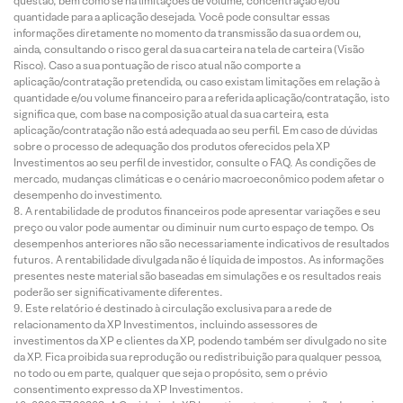
questão, bem como se há limitações de volume, concentração e/ou
quantidade para a aplicação desejada. Você pode consultar essas
informações diretamente no momento da transmissão da sua ordem ou,
ainda, consultando o risco geral da sua carteira na tela de carteira (Visão
Risco). Caso a sua pontuação de risco atual não comporte a
aplicação/contratação pretendida, ou caso existam limitações em relação à
quantidade e/ou volume financeiro para a referida aplicação/contratação, isto
significa que, com base na composição atual da sua carteira, esta
aplicação/contratação não está adequada ao seu perfil. Em caso de dúvidas
sobre o processo de adequação dos produtos oferecidos pela XP
Investimentos ao seu perfil de investidor, consulte o FAQ. As condições de
mercado, mudanças climáticas e o cenário macroeconômico podem afetar o
desempenho do investimento.
A rentabilidade de produtos financeiros pode apresentar variações e seu
preço ou valor pode aumentar ou diminuir num curto espaço de tempo. Os
desempenhos anteriores não são necessariamente indicativos de resultados
futuros. A rentabilidade divulgada não é líquida de impostos. As informações
presentes neste material são baseadas em simulações e os resultados reais
poderão ser significativamente diferentes.
Este relatório é destinado à circulação exclusiva para a rede de
relacionamento da XP Investimentos, incluindo assessores de
investimentos da XP e clientes da XP, podendo também ser divulgado no site
da XP. Fica proibida sua reprodução ou redistribuição para qualquer pessoa,
no todo ou em parte, qualquer que seja o propósito, sem o prévio
consentimento expresso da XP Investimentos.