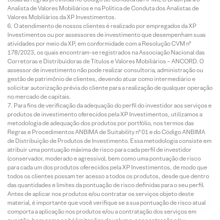
Analista de Valores Mobiliários e na Política de Conduta dos Analistas de
Valores Mobiliários da XP Investimentos.
O atendimento de nossos clientes é realizado por empregados da XP
Investimentos ou por assessores de investimento que desempenham suas
atividades por meio da XP, em conformidade com a Resolução CVM nº
178/2023, os quais encontram-se registrados na Associação Nacional das
Corretoras e Distribuidoras de Títulos e Valores Mobiliários – ANCORD. O
assessor de investimento não pode realizar consultoria, administração ou
gestão de patrimônio de clientes, devendo atuar como intermediário e
solicitar autorização prévia do cliente para a realização de qualquer operação
no mercado de capitais.
Para fins de verificação da adequação do perfil do investidor aos serviços e
produtos de investimento oferecidos pela XP Investimentos, utilizamos a
metodologia de adequação dos produtos por portfólio, nos termos das
Regras e Procedimentos ANBIMA de Suitability nº 01 e do Código ANBIMA
de Distribuição de Produtos de Investimento. Essa metodologia consiste em
atribuir uma pontuação máxima de risco para cada perfil de investidor
(conservador, moderado e agressivo), bem como uma pontuação de risco
para cada um dos produtos oferecidos pela XP Investimentos, de modo que
todos os clientes possam ter acesso a todos os produtos, desde que dentro
das quantidades e limites da pontuação de risco definidas para o seu perfil.
Antes de aplicar nos produtos e/ou contratar os serviços objeto deste
material, é importante que você verifique se a sua pontuação de risco atual
comporta a aplicação nos produtos e/ou a contratação dos serviços em