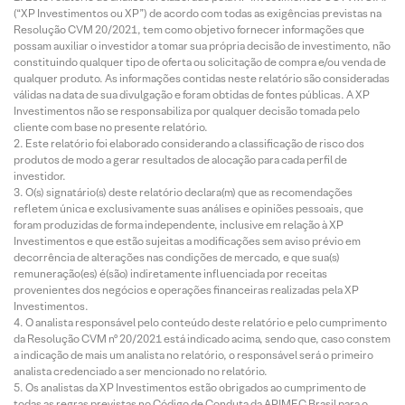
(“XP Investimentos ou XP”) de acordo com todas as exigências previstas na
Resolução CVM 20/2021, tem como objetivo fornecer informações que
possam auxiliar o investidor a tomar sua própria decisão de investimento, não
constituindo qualquer tipo de oferta ou solicitação de compra e/ou venda de
qualquer produto. As informações contidas neste relatório são consideradas
válidas na data de sua divulgação e foram obtidas de fontes públicas. A XP
Investimentos não se responsabiliza por qualquer decisão tomada pelo
cliente com base no presente relatório.
Este relatório foi elaborado considerando a classificação de risco dos
produtos de modo a gerar resultados de alocação para cada perfil de
investidor.
O(s) signatário(s) deste relatório declara(m) que as recomendações
refletem única e exclusivamente suas análises e opiniões pessoais, que
foram produzidas de forma independente, inclusive em relação à XP
Investimentos e que estão sujeitas a modificações sem aviso prévio em
decorrência de alterações nas condições de mercado, e que sua(s)
remuneração(es) é(são) indiretamente influenciada por receitas
provenientes dos negócios e operações financeiras realizadas pela XP
Investimentos.
O analista responsável pelo conteúdo deste relatório e pelo cumprimento
da Resolução CVM nº 20/2021 está indicado acima, sendo que, caso constem
a indicação de mais um analista no relatório, o responsável será o primeiro
analista credenciado a ser mencionado no relatório.
Os analistas da XP Investimentos estão obrigados ao cumprimento de
todas as regras previstas no Código de Conduta da APIMEC Brasil para o