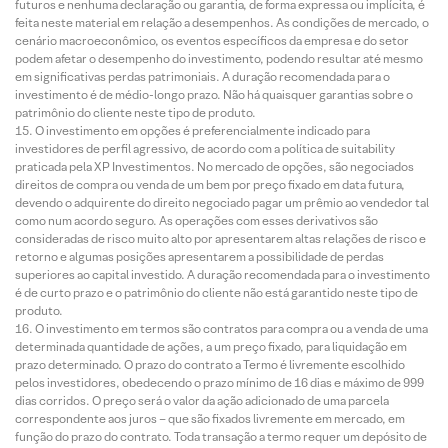
futuros e nenhuma declaração ou garantia, de forma expressa ou implícita, é
feita neste material em relação a desempenhos. As condições de mercado, o
cenário macroeconômico, os eventos específicos da empresa e do setor
podem afetar o desempenho do investimento, podendo resultar até mesmo
em significativas perdas patrimoniais. A duração recomendada para o
investimento é de médio-longo prazo. Não há quaisquer garantias sobre o
patrimônio do cliente neste tipo de produto.
O investimento em opções é preferencialmente indicado para
investidores de perfil agressivo, de acordo com a política de suitability
praticada pela XP Investimentos. No mercado de opções, são negociados
direitos de compra ou venda de um bem por preço fixado em data futura,
devendo o adquirente do direito negociado pagar um prêmio ao vendedor tal
como num acordo seguro. As operações com esses derivativos são
consideradas de risco muito alto por apresentarem altas relações de risco e
retorno e algumas posições apresentarem a possibilidade de perdas
superiores ao capital investido. A duração recomendada para o investimento
é de curto prazo e o patrimônio do cliente não está garantido neste tipo de
produto.
O investimento em termos são contratos para compra ou a venda de uma
determinada quantidade de ações, a um preço fixado, para liquidação em
prazo determinado. O prazo do contrato a Termo é livremente escolhido
pelos investidores, obedecendo o prazo mínimo de 16 dias e máximo de 999
dias corridos. O preço será o valor da ação adicionado de uma parcela
correspondente aos juros – que são fixados livremente em mercado, em
função do prazo do contrato. Toda transação a termo requer um depósito de