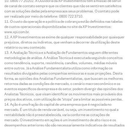
0800 77 20202. A Ouvidoria da XP Investimentos tem a missão de servir
de canal de contato sempre que os clientes que não se sentirem satisfeitos
com as soluções dadas pela empresa aos seus problemas. O contato pode
ser realizado por meio do telefone: 0800 722 3710.
O custo da operação e a política de cobrança estão definidos nas tabelas
de custos operacionais disponibilizadas no site da XP Investimentos:
www.xpi.com.br.
A XP Investimentos se exime de qualquer responsabilidade por quaisquer
prejuízos, diretos ou indiretos, que venham a decorrer da utilização deste
relatório ou seu conteúdo.
A Avaliação Técnica e a Avaliação de Fundamentos seguem diferentes
metodologias de análise. A Análise Técnica é executada seguindo conceitos
como tendência, suporte, resistência, candles, volumes, médias móveis
entre outros. Já a Análise Fundamentalista utiliza como informação os
resultados divulgados pelas companhias emissoras e suas projeções. Desta
forma, as opiniões dos Analistas Fundamentalistas, que buscam os melhores
retornos dadas as condições de mercado, o cenário macroeconômico e os
eventos específicos da empresa e do setor, podem divergir das opiniões dos
Analistas Técnicos, que visam identificar os movimentos mais prováveis dos
preços dos ativos, com utilização de “stops” para limitar as possíveis perdas.
Ação é uma fração do capital de uma empresa que é negociada no
mercado. É um título de renda variável, ou seja, um investimento no qual a
rentabilidade não é preestabelecida, varia conforme as cotações de
mercado. O investimento em ações é um investimento de alto risco e os
desempenhos anteriores não são necessariamente indicativos de resultados