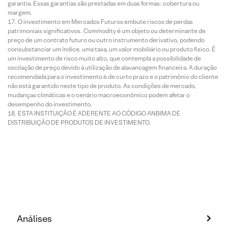
garantia. Essas garantias são prestadas em duas formas: cobertura ou
margem.
O investimento em Mercados Futuros embute riscos de perdas
patrimoniais significativos. Commodity é um objeto ou determinante de
preço de um contrato futuro ou outro instrumento derivativo, podendo
consubstanciar um índice, uma taxa, um valor mobiliário ou produto físico. É
um investimento de risco muito alto, que contempla a possibilidade de
oscilação de preço devido à utilização de alavancagem financeira. A duração
recomendada para o investimento é de curto prazo e o patrimônio do cliente
não está garantido neste tipo de produto. As condições de mercado,
mudanças climáticas e o cenário macroeconômico podem afetar o
desempenho do investimento.
ESTA INSTITUIÇÃO É ADERENTE AO CÓDIGO ANBIMA DE
DISTRIBUIÇÃO DE PRODUTOS DE INVESTIMENTO.
Análises