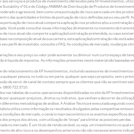
idor aos serviços e produtos de investimento oferecidos pela XP Investimentos, uti
 Suitability nº 01 e do Código ANBIMA de Distribuição de Produtos de Investimen
r, moderado e agressivo), bem como uma pontuação de risco para cada um dos produ
ntro das quantidades e limites da pontuação de risco definidas para o seu perfil. A
 sua pontuação de risco atual comporta a aplicação nos produtos e/ou a contratação
jada. Você pode consultar essas informações diretamente no momento da transmissã
ação de risco atual não comporte a aplicação/contratação pretendida, ou caso exista
m base na composição atual da sua carteira, esta aplicação/contratação não está ad
 seu perfil de investidor, consulte o FAQ. As condições de mercado, mudanças cl
 variações e seu preço ou valor pode aumentar ou diminuir num curto espaço de t
 não é líquida de impostos. As informações presentes neste material são baseadas e
rede de relacionamento da XP Investimentos, incluindo assessores de investimentos
ara qualquer pessoa, no todo ou em parte, qualquer que seja o propósito, sem o pr
ssão de servir de canal de contato sempre que os clientes que não se sentirem sat
e: 0800 722 3710.
dos nas tabelas de custos operacionais disponibilizadas no site da XP Investimento
 por quaisquer prejuízos, diretos ou indiretos, que venham a decorrer da utilizaç
 diferentes metodologias de análise. A Análise Técnica é executada seguindo conc
alista utiliza como informação os resultados divulgados pelas companhias emissora
 condições de mercado, o cenário macroeconômico e os eventos específicos da em
dos preços dos ativos, com utilização de “stops” para limitar as possíveis perdas.
ada no mercado. É um título de renda variável, ou seja, um investimento no qual a r
mento de alto risco e os desempenhos anteriores não são necessariamente indicat