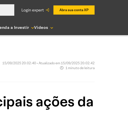
login expert
Abra sua conta XP
enda a Investir
Vídeos
15/09/2025 20:02:40 • Atualizado em 15/09/2025 20:02:42
1 minuto de leitura
ipais ações da