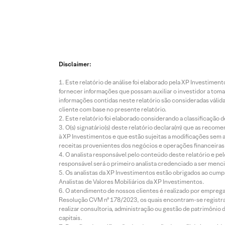
Disclaimer:
Este relatório de análise foi elaborado pela XP Investim
fornecer informações que possam auxiliar o investidor a toma
informações contidas neste relatório são consideradas válida
cliente com base no presente relatório.
Este relatório foi elaborado considerando a classificação d
O(s) signatário(s) deste relatório declara(m) que as reco
à XP Investimentos e que estão sujeitas a modificações sem 
receitas provenientes dos negócios e operações financeiras 
O analista responsável pelo conteúdo deste relatório e pe
responsável será o primeiro analista credenciado a ser menci
Os analistas da XP Investimentos estão obrigados ao cumpr
Analistas de Valores Mobiliários da XP Investimentos.
O atendimento de nossos clientes é realizado por empreg
Resolução CVM nº 178/2023, os quais encontram-se registrad
realizar consultoria, administração ou gestão de patrimônio 
capitais.