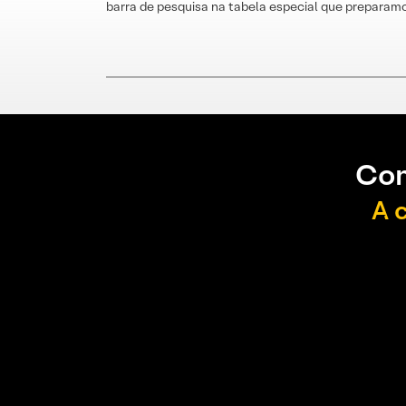
barra de pesquisa na tabela especial que preparamo
Con
A 