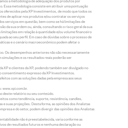
lizamos a metodologia de adequação dos produtos por
to. Essa metodologia consiste em atribuir uma pontuação
tos oferecidos pela XP Investimentos, de modo que todos os
ntes de aplicar nos produtos e/ou contratar os serviços
 dos serviços em questão, bem como se há limitações de
o da sua ordem ou, ainda, consultando o risco geral da sua
m limitações em relação à quantidade e/ou volume financeiro
equada ao seu perfil. Em caso de dúvidas sobre o processo de
imáticas e o cenário macroeconômico podem afetar o
empo. Os desempenhos anteriores não são necessariamente
m simulações e os resultados reais poderão ser
 da XP e clientes da XP, podendo também ser divulgado no
évio consentimento expresso da XP Investimentos.
isfeitos com as soluções dadas pela empresa aos seus
s: www.xpi.com.br.
ão deste relatório ou seu conteúdo.
eitos como tendência, suporte, resistência, candles,
s e suas projeções. Desta forma, as opiniões dos Analistas
presa e do setor, podem divergir das opiniões dos Analistas
entabilidade não é preestabelecida, varia conforme as
ivos de resultados futuros e nenhuma declaração ou