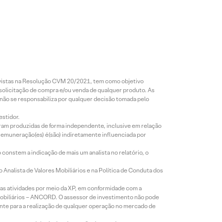
revistas na Resolução CVM 20/2021, tem como objetivo
 solicitação de compra e/ou venda de qualquer produto. As
 não se responsabiliza por qualquer decisão tomada pelo
estidor.
foram produzidas de forma independente, inclusive em relação
 remuneração(es) é(são) indiretamente influenciada por
constem a indicação de mais um analista no relatório, o
Analista de Valores Mobiliários e na Política de Conduta dos
s atividades por meio da XP, em conformidade com a
Mobiliários – ANCORD. O assessor de investimento não pode
iente para a realização de qualquer operação no mercado de