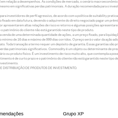
terial em relação a desempenhos. As condições de mercado, o cenário macroeconômi
mesmo em significativas perdas patrimoniais. A duração recomendada para o inves
ra investidores de perfil agressivo, de acordo com a política de suitability prat
 fixado em data futura, devendo o adquirente do direito negociado pagar um prê
or apresentarem altas relações de risco e retorno e algumas posições apresentarem 
o patrimônio do cliente não está garantido neste tipo de produto.
 venda de uma determinada quantidade de ações, a um preço fixado, para liquidaç
 mínimo de 16 dias e máximo de 999 dias corridos. O preço será o valor da ação ad
ato. Toda transação a termo requer um depósito de garantia. Essas garantias são 
rdas patrimoniais significativos. Commodity é um objeto ou determinante de preç
rio ou produto físico. É um investimento de risco muito alto, que contempla a possi
imento é de curto prazo e o patrimônio do cliente não está garantido neste tipo 
nvestimento.
DE DISTRIBUIÇÃO DE PRODUTOS DE INVESTIMENTO.
mendações
Grupo XP