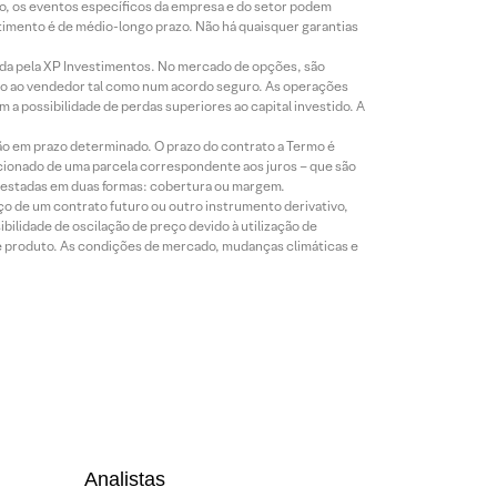
co, os eventos específicos da empresa e do setor podem
timento é de médio-longo prazo. Não há quaisquer garantias
icada pela XP Investimentos. No mercado de opções, são
mio ao vendedor tal como num acordo seguro. As operações
a possibilidade de perdas superiores ao capital investido. A
ão em prazo determinado. O prazo do contrato a Termo é
icionado de uma parcela correspondente aos juros – que são
prestadas em duas formas: cobertura ou margem.
o de um contrato futuro ou outro instrumento derivativo,
bilidade de oscilação de preço devido à utilização de
de produto. As condições de mercado, mudanças climáticas e
Analistas