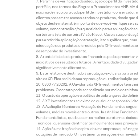
Para fins de verificação da adequação do perfil do invest
portfólio, nos termos das Regras e Procedimentos ANBIMA de
máxima de risco para cada perfil de investidor (conservado
clientes possam ter acesso a todos os produtos, desde que de
objeto deste material, é importante que você verifique se a
volume, concentração e/ou quantidade para a aplicação dese
carteira na tela de carteira (Visão Risco). Caso a sua pontu
para a referida aplicação/contratação, isto significa que, co
adequação dos produtos oferecidos pela XP Investimentos ao
desempenho do investimento.
A rentabilidade de produtos financeiros pode apresentar
indicativos de resultados futuros. A rentabilidade divulgada
significativamente diferentes.
Este relatório é destinado à circulação exclusiva para a 
site da XP. Fica proibida sua reprodução ou redistribuição p
0800 77 20202. A Ouvidoria da XP Investimentos tem a mi
problemas. O contato pode ser realizado por meio do telefon
O custo da operação e a política de cobrança estão defini
A XP Investimentos se exime de qualquer responsabilidade
A Avaliação Técnica e a Avaliação de Fundamentos seguem
volumes, médias móveis entre outros. Já a Análise Fundament
Fundamentalistas, que buscam os melhores retornos dadas as
Técnicos, que visam identificar os movimentos mais prováveis 
Ação é uma fração do capital de uma empresa que é negoci
cotações de mercado. O investimento em ações é um investi