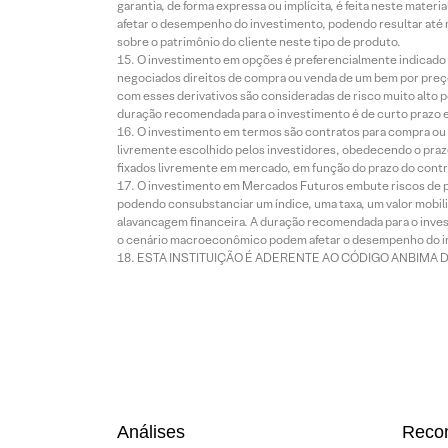
garantia, de forma expressa ou implícita, é feita neste ma
afetar o desempenho do investimento, podendo resultar até 
sobre o patrimônio do cliente neste tipo de produto.
O investimento em opções é preferencialmente indicado pa
negociados direitos de compra ou venda de um bem por preço
com esses derivativos são consideradas de risco muito alto p
duração recomendada para o investimento é de curto prazo e 
O investimento em termos são contratos para compra ou a
livremente escolhido pelos investidores, obedecendo o prazo
fixados livremente em mercado, em função do prazo do contr
O investimento em Mercados Futuros embute riscos de pe
podendo consubstanciar um índice, uma taxa, um valor mobiliá
alavancagem financeira. A duração recomendada para o invest
o cenário macroeconômico podem afetar o desempenho do i
ESTA INSTITUIÇÃO É ADERENTE AO CÓDIGO ANBIMA 
Análises
Reco