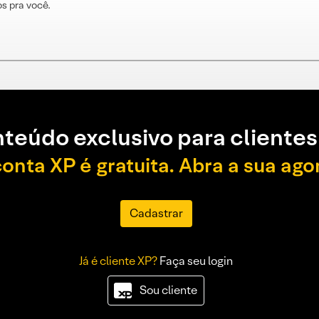
s pra você.
teúdo exclusivo para clientes
conta XP é gratuita. Abra a sua ago
Cadastrar
Já é cliente XP?
Faça seu login
Sou cliente