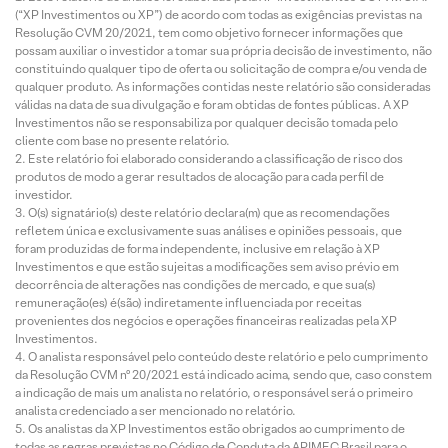
(“XP Investimentos ou XP”) de acordo com todas as exigências previstas na
Resolução CVM 20/2021, tem como objetivo fornecer informações que
possam auxiliar o investidor a tomar sua própria decisão de investimento, não
constituindo qualquer tipo de oferta ou solicitação de compra e/ou venda de
qualquer produto. As informações contidas neste relatório são consideradas
válidas na data de sua divulgação e foram obtidas de fontes públicas. A XP
Investimentos não se responsabiliza por qualquer decisão tomada pelo
cliente com base no presente relatório.
Este relatório foi elaborado considerando a classificação de risco dos
produtos de modo a gerar resultados de alocação para cada perfil de
investidor.
O(s) signatário(s) deste relatório declara(m) que as recomendações
refletem única e exclusivamente suas análises e opiniões pessoais, que
foram produzidas de forma independente, inclusive em relação à XP
Investimentos e que estão sujeitas a modificações sem aviso prévio em
decorrência de alterações nas condições de mercado, e que sua(s)
remuneração(es) é(são) indiretamente influenciada por receitas
provenientes dos negócios e operações financeiras realizadas pela XP
Investimentos.
O analista responsável pelo conteúdo deste relatório e pelo cumprimento
da Resolução CVM nº 20/2021 está indicado acima, sendo que, caso constem
a indicação de mais um analista no relatório, o responsável será o primeiro
analista credenciado a ser mencionado no relatório.
Os analistas da XP Investimentos estão obrigados ao cumprimento de
todas as regras previstas no Código de Conduta da APIMEC Brasil para o