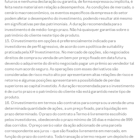
futuros e nenhuma declaração ou garantia, de forma expressa ou implícita, é
feita neste material em relação a desempenhos. As condições de mercado, o
cenário macroeconômico, os eventos específicos da empresa e do setor
podem afetar o desempenho do investimento, podendo resultar até mesmo
em significativas perdas patrimoniais. A duração recomendada para o
investimento é de médio-longo prazo. Não há quaisquer garantias sobre o
patrimônio do cliente neste tipo de produto.
O investimento em opções é preferencialmente indicado para
investidores de perfil agressivo, de acordo com a política de suitability
praticada pela XP Investimentos. No mercado de opções, são negociados
direitos de compra ou venda de um bem por preço fixado em data futura,
devendo o adquirente do direito negociado pagar um prêmio ao vendedor tal
como num acordo seguro. As operações com esses derivativos são
consideradas de risco muito alto por apresentarem altas relações de risco e
retorno e algumas posições apresentarem a possibilidade de perdas
superiores ao capital investido. A duração recomendada para o investimento
é de curto prazo e o patrimônio do cliente não está garantido neste tipo de
produto.
O investimento em termos são contratos para compra ou a venda de uma
determinada quantidade de ações, a um preço fixado, para liquidação em
prazo determinado. O prazo do contrato a Termo é livremente escolhido
pelos investidores, obedecendo o prazo mínimo de 16 dias e máximo de 999
dias corridos. O preço será o valor da ação adicionado de uma parcela
correspondente aos juros – que são fixados livremente em mercado, em
função do prazo do contrato. Toda transação a termo requer um depósito de