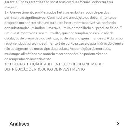
garantia. Essas garantias são prestadas em duas formas: cobertura ou
margem.
O investimento em Mercados Futuros embute riscos de perdas
patrimoniais significativos. Commodity é um objeto ou determinante de
preço de um contrato futuro ou outro instrumento derivativo, podendo
consubstanciar um índice, uma taxa, um valor mobiliário ou produto físico. É
um investimento de risco muito alto, que contempla a possibilidade de
oscilação de preço devido à utilização de alavancagem financeira. A duração
recomendada para o investimento é de curto prazo e o patrimônio do cliente
não está garantido neste tipo de produto. As condições de mercado,
mudanças climáticas e o cenário macroeconômico podem afetar o
desempenho do investimento.
ESTA INSTITUIÇÃO É ADERENTE AO CÓDIGO ANBIMA DE
DISTRIBUIÇÃO DE PRODUTOS DE INVESTIMENTO.
Análises