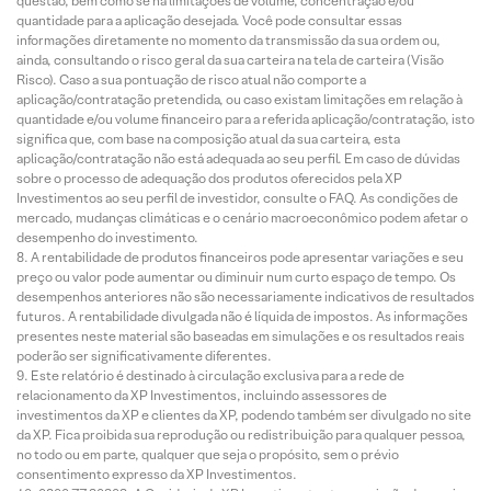
questão, bem como se há limitações de volume, concentração e/ou
quantidade para a aplicação desejada. Você pode consultar essas
informações diretamente no momento da transmissão da sua ordem ou,
ainda, consultando o risco geral da sua carteira na tela de carteira (Visão
Risco). Caso a sua pontuação de risco atual não comporte a
aplicação/contratação pretendida, ou caso existam limitações em relação à
quantidade e/ou volume financeiro para a referida aplicação/contratação, isto
significa que, com base na composição atual da sua carteira, esta
aplicação/contratação não está adequada ao seu perfil. Em caso de dúvidas
sobre o processo de adequação dos produtos oferecidos pela XP
Investimentos ao seu perfil de investidor, consulte o FAQ. As condições de
mercado, mudanças climáticas e o cenário macroeconômico podem afetar o
desempenho do investimento.
A rentabilidade de produtos financeiros pode apresentar variações e seu
preço ou valor pode aumentar ou diminuir num curto espaço de tempo. Os
desempenhos anteriores não são necessariamente indicativos de resultados
futuros. A rentabilidade divulgada não é líquida de impostos. As informações
presentes neste material são baseadas em simulações e os resultados reais
poderão ser significativamente diferentes.
Este relatório é destinado à circulação exclusiva para a rede de
relacionamento da XP Investimentos, incluindo assessores de
investimentos da XP e clientes da XP, podendo também ser divulgado no site
da XP. Fica proibida sua reprodução ou redistribuição para qualquer pessoa,
no todo ou em parte, qualquer que seja o propósito, sem o prévio
consentimento expresso da XP Investimentos.