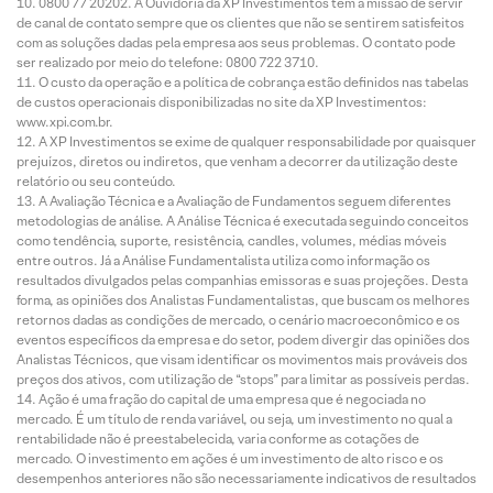
0800 77 20202. A Ouvidoria da XP Investimentos tem a missão de servir
de canal de contato sempre que os clientes que não se sentirem satisfeitos
com as soluções dadas pela empresa aos seus problemas. O contato pode
ser realizado por meio do telefone: 0800 722 3710.
O custo da operação e a política de cobrança estão definidos nas tabelas
de custos operacionais disponibilizadas no site da XP Investimentos:
www.xpi.com.br.
A XP Investimentos se exime de qualquer responsabilidade por quaisquer
prejuízos, diretos ou indiretos, que venham a decorrer da utilização deste
relatório ou seu conteúdo.
A Avaliação Técnica e a Avaliação de Fundamentos seguem diferentes
metodologias de análise. A Análise Técnica é executada seguindo conceitos
como tendência, suporte, resistência, candles, volumes, médias móveis
entre outros. Já a Análise Fundamentalista utiliza como informação os
resultados divulgados pelas companhias emissoras e suas projeções. Desta
forma, as opiniões dos Analistas Fundamentalistas, que buscam os melhores
retornos dadas as condições de mercado, o cenário macroeconômico e os
eventos específicos da empresa e do setor, podem divergir das opiniões dos
Analistas Técnicos, que visam identificar os movimentos mais prováveis dos
preços dos ativos, com utilização de “stops” para limitar as possíveis perdas.
Ação é uma fração do capital de uma empresa que é negociada no
mercado. É um título de renda variável, ou seja, um investimento no qual a
rentabilidade não é preestabelecida, varia conforme as cotações de
mercado. O investimento em ações é um investimento de alto risco e os
desempenhos anteriores não são necessariamente indicativos de resultados