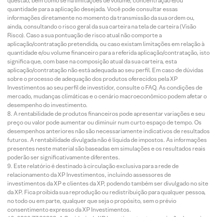
questão, bem como se há limitações de volume, concentração e/ou
quantidade para a aplicação desejada. Você pode consultar essas
informações diretamente no momento da transmissão da sua ordem ou,
ainda, consultando o risco geral da sua carteira na tela de carteira (Visão
Risco). Caso a sua pontuação de risco atual não comporte a
aplicação/contratação pretendida, ou caso existam limitações em relação à
quantidade e/ou volume financeiro para a referida aplicação/contratação, isto
significa que, com base na composição atual da sua carteira, esta
aplicação/contratação não está adequada ao seu perfil. Em caso de dúvidas
sobre o processo de adequação dos produtos oferecidos pela XP
Investimentos ao seu perfil de investidor, consulte o FAQ. As condições de
mercado, mudanças climáticas e o cenário macroeconômico podem afetar o
desempenho do investimento.
A rentabilidade de produtos financeiros pode apresentar variações e seu
preço ou valor pode aumentar ou diminuir num curto espaço de tempo. Os
desempenhos anteriores não são necessariamente indicativos de resultados
futuros. A rentabilidade divulgada não é líquida de impostos. As informações
presentes neste material são baseadas em simulações e os resultados reais
poderão ser significativamente diferentes.
Este relatório é destinado à circulação exclusiva para a rede de
relacionamento da XP Investimentos, incluindo assessores de
investimentos da XP e clientes da XP, podendo também ser divulgado no site
da XP. Fica proibida sua reprodução ou redistribuição para qualquer pessoa,
no todo ou em parte, qualquer que seja o propósito, sem o prévio
consentimento expresso da XP Investimentos.