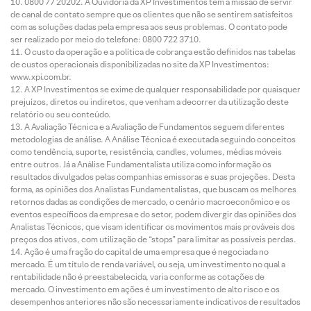
0800 77 20202. A Ouvidoria da XP Investimentos tem a missão de servir
de canal de contato sempre que os clientes que não se sentirem satisfeitos
com as soluções dadas pela empresa aos seus problemas. O contato pode
ser realizado por meio do telefone: 0800 722 3710.
O custo da operação e a política de cobrança estão definidos nas tabelas
de custos operacionais disponibilizadas no site da XP Investimentos:
www.xpi.com.br.
A XP Investimentos se exime de qualquer responsabilidade por quaisquer
prejuízos, diretos ou indiretos, que venham a decorrer da utilização deste
relatório ou seu conteúdo.
A Avaliação Técnica e a Avaliação de Fundamentos seguem diferentes
metodologias de análise. A Análise Técnica é executada seguindo conceitos
como tendência, suporte, resistência, candles, volumes, médias móveis
entre outros. Já a Análise Fundamentalista utiliza como informação os
resultados divulgados pelas companhias emissoras e suas projeções. Desta
forma, as opiniões dos Analistas Fundamentalistas, que buscam os melhores
retornos dadas as condições de mercado, o cenário macroeconômico e os
eventos específicos da empresa e do setor, podem divergir das opiniões dos
Analistas Técnicos, que visam identificar os movimentos mais prováveis dos
preços dos ativos, com utilização de “stops” para limitar as possíveis perdas.
Ação é uma fração do capital de uma empresa que é negociada no
mercado. É um título de renda variável, ou seja, um investimento no qual a
rentabilidade não é preestabelecida, varia conforme as cotações de
mercado. O investimento em ações é um investimento de alto risco e os
desempenhos anteriores não são necessariamente indicativos de resultados