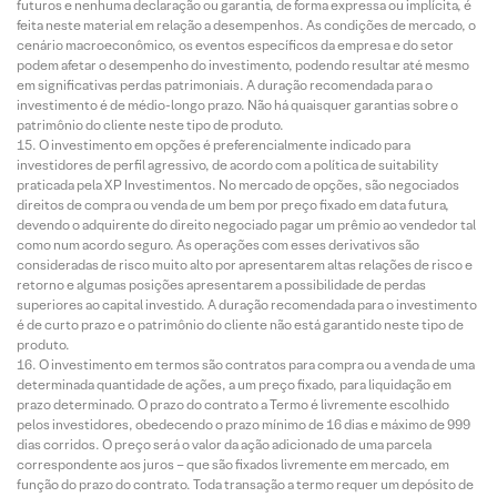
futuros e nenhuma declaração ou garantia, de forma expressa ou implícita, é
feita neste material em relação a desempenhos. As condições de mercado, o
cenário macroeconômico, os eventos específicos da empresa e do setor
podem afetar o desempenho do investimento, podendo resultar até mesmo
em significativas perdas patrimoniais. A duração recomendada para o
investimento é de médio-longo prazo. Não há quaisquer garantias sobre o
patrimônio do cliente neste tipo de produto.
O investimento em opções é preferencialmente indicado para
investidores de perfil agressivo, de acordo com a política de suitability
praticada pela XP Investimentos. No mercado de opções, são negociados
direitos de compra ou venda de um bem por preço fixado em data futura,
devendo o adquirente do direito negociado pagar um prêmio ao vendedor tal
como num acordo seguro. As operações com esses derivativos são
consideradas de risco muito alto por apresentarem altas relações de risco e
retorno e algumas posições apresentarem a possibilidade de perdas
superiores ao capital investido. A duração recomendada para o investimento
é de curto prazo e o patrimônio do cliente não está garantido neste tipo de
produto.
O investimento em termos são contratos para compra ou a venda de uma
determinada quantidade de ações, a um preço fixado, para liquidação em
prazo determinado. O prazo do contrato a Termo é livremente escolhido
pelos investidores, obedecendo o prazo mínimo de 16 dias e máximo de 999
dias corridos. O preço será o valor da ação adicionado de uma parcela
correspondente aos juros – que são fixados livremente em mercado, em
função do prazo do contrato. Toda transação a termo requer um depósito de