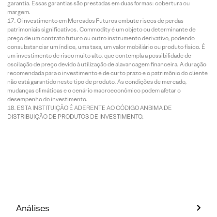
garantia. Essas garantias são prestadas em duas formas: cobertura ou
margem.
O investimento em Mercados Futuros embute riscos de perdas
patrimoniais significativos. Commodity é um objeto ou determinante de
preço de um contrato futuro ou outro instrumento derivativo, podendo
consubstanciar um índice, uma taxa, um valor mobiliário ou produto físico. É
um investimento de risco muito alto, que contempla a possibilidade de
oscilação de preço devido à utilização de alavancagem financeira. A duração
recomendada para o investimento é de curto prazo e o patrimônio do cliente
não está garantido neste tipo de produto. As condições de mercado,
mudanças climáticas e o cenário macroeconômico podem afetar o
desempenho do investimento.
ESTA INSTITUIÇÃO É ADERENTE AO CÓDIGO ANBIMA DE
DISTRIBUIÇÃO DE PRODUTOS DE INVESTIMENTO.
Análises