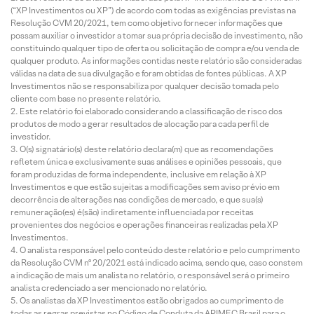
(“XP Investimentos ou XP”) de acordo com todas as exigências previstas na
Resolução CVM 20/2021, tem como objetivo fornecer informações que
possam auxiliar o investidor a tomar sua própria decisão de investimento, não
constituindo qualquer tipo de oferta ou solicitação de compra e/ou venda de
qualquer produto. As informações contidas neste relatório são consideradas
válidas na data de sua divulgação e foram obtidas de fontes públicas. A XP
Investimentos não se responsabiliza por qualquer decisão tomada pelo
cliente com base no presente relatório.
Este relatório foi elaborado considerando a classificação de risco dos
produtos de modo a gerar resultados de alocação para cada perfil de
investidor.
O(s) signatário(s) deste relatório declara(m) que as recomendações
refletem única e exclusivamente suas análises e opiniões pessoais, que
foram produzidas de forma independente, inclusive em relação à XP
Investimentos e que estão sujeitas a modificações sem aviso prévio em
decorrência de alterações nas condições de mercado, e que sua(s)
remuneração(es) é(são) indiretamente influenciada por receitas
provenientes dos negócios e operações financeiras realizadas pela XP
Investimentos.
O analista responsável pelo conteúdo deste relatório e pelo cumprimento
da Resolução CVM nº 20/2021 está indicado acima, sendo que, caso constem
a indicação de mais um analista no relatório, o responsável será o primeiro
analista credenciado a ser mencionado no relatório.
Os analistas da XP Investimentos estão obrigados ao cumprimento de
todas as regras previstas no Código de Conduta da APIMEC Brasil para o