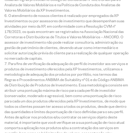
Analista de Valores Mobiliários e na Política de Conduta dos Analistas de
Valores Mobiliários da XP Investimentos.
O atendimento de nossos clientes é realizado por empregados da XP
Investimentos ou por assessores de investimento que desempenham suas
atividades por meio da XP, em conformidade com a Resolução CVM nº
178/2023, os quais encontram-se registrados na Associação Nacional das
Corretoras e Distribuidoras de Títulos e Valores Mobiliários – ANCORD. O
assessor de investimento não pode realizar consultoria, administração ou
gestão de patrimônio de clientes, devendo atuar como intermediário e
solicitar autorização prévia do cliente para a realização de qualquer operação
no mercado de capitais.
Para fins de verificação da adequação do perfil do investidor aos serviços e
produtos de investimento oferecidos pela XP Investimentos, utilizamos a
metodologia de adequação dos produtos por portfólio, nos termos das
Regras e Procedimentos ANBIMA de Suitability nº 01 e do Código ANBIMA
de Distribuição de Produtos de Investimento. Essa metodologia consiste em
atribuir uma pontuação máxima de risco para cada perfil de investidor
(conservador, moderado e agressivo), bem como uma pontuação de risco
para cada um dos produtos oferecidos pela XP Investimentos, de modo que
todos os clientes possam ter acesso a todos os produtos, desde que dentro
das quantidades e limites da pontuação de risco definidas para o seu perfil.
Antes de aplicar nos produtos e/ou contratar os serviços objeto deste
material, é importante que você verifique se a sua pontuação de risco atual
comporta a aplicação nos produtos e/ou a contratação dos serviços em