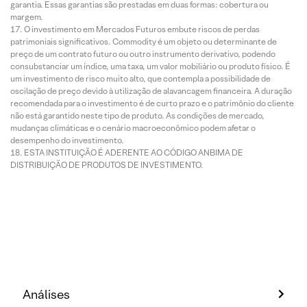
garantia. Essas garantias são prestadas em duas formas: cobertura ou
margem.
O investimento em Mercados Futuros embute riscos de perdas
patrimoniais significativos. Commodity é um objeto ou determinante de
preço de um contrato futuro ou outro instrumento derivativo, podendo
consubstanciar um índice, uma taxa, um valor mobiliário ou produto físico. É
um investimento de risco muito alto, que contempla a possibilidade de
oscilação de preço devido à utilização de alavancagem financeira. A duração
recomendada para o investimento é de curto prazo e o patrimônio do cliente
não está garantido neste tipo de produto. As condições de mercado,
mudanças climáticas e o cenário macroeconômico podem afetar o
desempenho do investimento.
ESTA INSTITUIÇÃO É ADERENTE AO CÓDIGO ANBIMA DE
DISTRIBUIÇÃO DE PRODUTOS DE INVESTIMENTO.
Análises