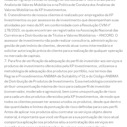
Analista de Valores Mobiliários e na Política de Conduta dos Analistas de
Valores Mobiliários da XP Investimentos.
O atendimento de nossos clientes é realizado por empregados da XP
Investimentos ou por assessores de investimento que desempenham suas
atividades por meio da XP, em conformidade com a Resolução CVM nº
178/2023, os quais encontram-se registrados na Associação Nacional das
Corretoras e Distribuidoras de Títulos e Valores Mobiliários – ANCORD. O
assessor de investimento não pode realizar consultoria, administração ou
gestão de patrimônio de clientes, devendo atuar como intermediário e
solicitar autorização prévia do cliente para a realização de qualquer operação
no mercado de capitais.
Para fins de verificação da adequação do perfil do investidor aos serviços e
produtos de investimento oferecidos pela XP Investimentos, utilizamos a
metodologia de adequação dos produtos por portfólio, nos termos das
Regras e Procedimentos ANBIMA de Suitability nº 01 e do Código ANBIMA
de Distribuição de Produtos de Investimento. Essa metodologia consiste em
atribuir uma pontuação máxima de risco para cada perfil de investidor
(conservador, moderado e agressivo), bem como uma pontuação de risco
para cada um dos produtos oferecidos pela XP Investimentos, de modo que
todos os clientes possam ter acesso a todos os produtos, desde que dentro
das quantidades e limites da pontuação de risco definidas para o seu perfil.
Antes de aplicar nos produtos e/ou contratar os serviços objeto deste
material, é importante que você verifique se a sua pontuação de risco atual
comporta a aplicação nos produtos e/ou a contratação dos serviços em