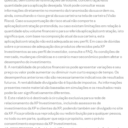
questão, bem como se há limitações de volume, concentração e/ou
quantidade para a aplicação desejada. Você pode consultar essas
informações diretamente no momento da transmissão da sua ordem ou,
ainda, consultando o risco geral da sua carteira na tela de carteira (Visão
Risco). Caso a sua pontuação de risco atual não comporte a
aplicação/contratação pretendida, ou caso existam limitações em relação à
quantidade e/ou volume financeiro para a referida aplicação/contratação, isto
significa que, com base na composição atual da sua carteira, esta
aplicação/contratação não está adequada ao seu perfil. Em caso de dúvidas
sobre o processo de adequação dos produtos oferecidos pela XP
Investimentos ao seu perfil de investidor, consulte o FAQ. As condições de
mercado, mudanças climáticas e o cenário macroeconômico podem afetar o
desempenho do investimento.
A rentabilidade de produtos financeiros pode apresentar variações e seu
preço ou valor pode aumentar ou diminuir num curto espaço de tempo. Os
desempenhos anteriores não são necessariamente indicativos de resultados
futuros. A rentabilidade divulgada não é líquida de impostos. As informações
presentes neste material são baseadas em simulações e os resultados reais
poderão ser significativamente diferentes.
Este relatório é destinado à circulação exclusiva para a rede de
relacionamento da XP Investimentos, incluindo assessores de
investimentos da XP e clientes da XP, podendo também ser divulgado no site
da XP. Fica proibida sua reprodução ou redistribuição para qualquer pessoa,
no todo ou em parte, qualquer que seja o propósito, sem o prévio
consentimento expresso da XP Investimentos.