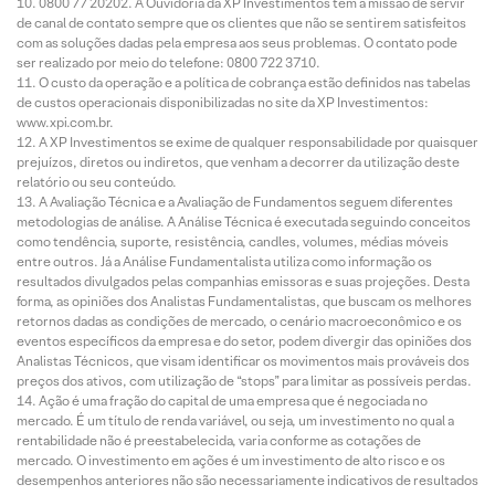
0800 77 20202. A Ouvidoria da XP Investimentos tem a missão de servir
de canal de contato sempre que os clientes que não se sentirem satisfeitos
com as soluções dadas pela empresa aos seus problemas. O contato pode
ser realizado por meio do telefone: 0800 722 3710.
O custo da operação e a política de cobrança estão definidos nas tabelas
de custos operacionais disponibilizadas no site da XP Investimentos:
www.xpi.com.br.
A XP Investimentos se exime de qualquer responsabilidade por quaisquer
prejuízos, diretos ou indiretos, que venham a decorrer da utilização deste
relatório ou seu conteúdo.
A Avaliação Técnica e a Avaliação de Fundamentos seguem diferentes
metodologias de análise. A Análise Técnica é executada seguindo conceitos
como tendência, suporte, resistência, candles, volumes, médias móveis
entre outros. Já a Análise Fundamentalista utiliza como informação os
resultados divulgados pelas companhias emissoras e suas projeções. Desta
forma, as opiniões dos Analistas Fundamentalistas, que buscam os melhores
retornos dadas as condições de mercado, o cenário macroeconômico e os
eventos específicos da empresa e do setor, podem divergir das opiniões dos
Analistas Técnicos, que visam identificar os movimentos mais prováveis dos
preços dos ativos, com utilização de “stops” para limitar as possíveis perdas.
Ação é uma fração do capital de uma empresa que é negociada no
mercado. É um título de renda variável, ou seja, um investimento no qual a
rentabilidade não é preestabelecida, varia conforme as cotações de
mercado. O investimento em ações é um investimento de alto risco e os
desempenhos anteriores não são necessariamente indicativos de resultados