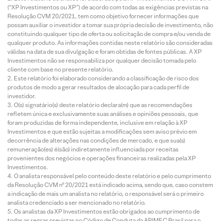
(“XP Investimentos ou XP”) de acordo com todas as exigências previstas na
Resolução CVM 20/2021, tem como objetivo fornecer informações que
possam auxiliar o investidor a tomar sua própria decisão de investimento, não
constituindo qualquer tipo de oferta ou solicitação de compra e/ou venda de
qualquer produto. As informações contidas neste relatório são consideradas
válidas na data de sua divulgação e foram obtidas de fontes públicas. A XP
Investimentos não se responsabiliza por qualquer decisão tomada pelo
cliente com base no presente relatório.
Este relatório foi elaborado considerando a classificação de risco dos
produtos de modo a gerar resultados de alocação para cada perfil de
investidor.
O(s) signatário(s) deste relatório declara(m) que as recomendações
refletem única e exclusivamente suas análises e opiniões pessoais, que
foram produzidas de forma independente, inclusive em relação à XP
Investimentos e que estão sujeitas a modificações sem aviso prévio em
decorrência de alterações nas condições de mercado, e que sua(s)
remuneração(es) é(são) indiretamente influenciada por receitas
provenientes dos negócios e operações financeiras realizadas pela XP
Investimentos.
O analista responsável pelo conteúdo deste relatório e pelo cumprimento
da Resolução CVM nº 20/2021 está indicado acima, sendo que, caso constem
a indicação de mais um analista no relatório, o responsável será o primeiro
analista credenciado a ser mencionado no relatório.
Os analistas da XP Investimentos estão obrigados ao cumprimento de
todas as regras previstas no Código de Conduta da APIMEC Brasil para o