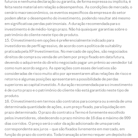
futuros e nenhuma declaração ou garantia, de forma expressa ou implícita, é
feita neste material em relação a desempenhos. As condições de mercado, o
cenário macroeconômico, os eventos específicos da empresa e do setor
podem afetar o desempenho do investimento, podendo resultar até mesmo
em significativas perdas patrimoniais. A duração recomendada para o
investimento é de médio-longo prazo. Não há quaisquer garantias sobre o
patrimônio do cliente neste tipo de produto.
O investimento em opções é preferencialmente indicado para
investidores de perfil agressivo, de acordo com a política de suitability
praticada pela XP Investimentos. No mercado de opções, são negociados
direitos de compra ou venda de um bem por preço fixado em data futura,
devendo o adquirente do direito negociado pagar um prêmio ao vendedor tal
como num acordo seguro. As operações com esses derivativos são
consideradas de risco muito alto por apresentarem altas relações de risco e
retorno e algumas posições apresentarem a possibilidade de perdas
superiores ao capital investido. A duração recomendada para o investimento
é de curto prazo e o patrimônio do cliente não está garantido neste tipo de
produto.
O investimento em termos são contratos para compra ou a venda de uma
determinada quantidade de ações, a um preço fixado, para liquidação em
prazo determinado. O prazo do contrato a Termo é livremente escolhido
pelos investidores, obedecendo o prazo mínimo de 16 dias e máximo de 999
dias corridos. O preço será o valor da ação adicionado de uma parcela
correspondente aos juros – que são fixados livremente em mercado, em
função do prazo do contrato. Toda transação a termo requer um depósito de