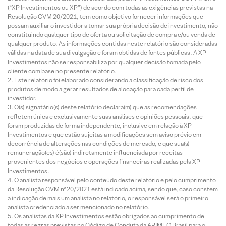
(“XP Investimentos ou XP”) de acordo com todas as exigências previstas na
Resolução CVM 20/2021, tem como objetivo fornecer informações que
possam auxiliar o investidor a tomar sua própria decisão de investimento, não
constituindo qualquer tipo de oferta ou solicitação de compra e/ou venda de
qualquer produto. As informações contidas neste relatório são consideradas
válidas na data de sua divulgação e foram obtidas de fontes públicas. A XP
Investimentos não se responsabiliza por qualquer decisão tomada pelo
cliente com base no presente relatório.
Este relatório foi elaborado considerando a classificação de risco dos
produtos de modo a gerar resultados de alocação para cada perfil de
investidor.
O(s) signatário(s) deste relatório declara(m) que as recomendações
refletem única e exclusivamente suas análises e opiniões pessoais, que
foram produzidas de forma independente, inclusive em relação à XP
Investimentos e que estão sujeitas a modificações sem aviso prévio em
decorrência de alterações nas condições de mercado, e que sua(s)
remuneração(es) é(são) indiretamente influenciada por receitas
provenientes dos negócios e operações financeiras realizadas pela XP
Investimentos.
O analista responsável pelo conteúdo deste relatório e pelo cumprimento
da Resolução CVM nº 20/2021 está indicado acima, sendo que, caso constem
a indicação de mais um analista no relatório, o responsável será o primeiro
analista credenciado a ser mencionado no relatório.
Os analistas da XP Investimentos estão obrigados ao cumprimento de
todas as regras previstas no Código de Conduta da APIMEC Brasil para o