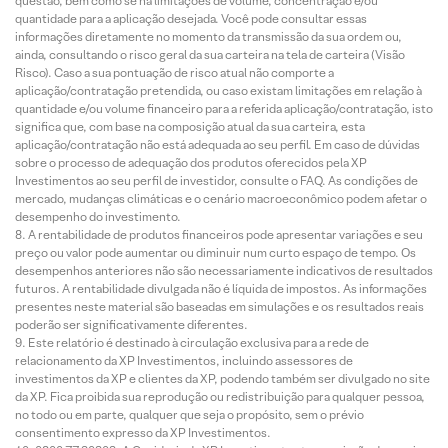
questão, bem como se há limitações de volume, concentração e/ou
quantidade para a aplicação desejada. Você pode consultar essas
informações diretamente no momento da transmissão da sua ordem ou,
ainda, consultando o risco geral da sua carteira na tela de carteira (Visão
Risco). Caso a sua pontuação de risco atual não comporte a
aplicação/contratação pretendida, ou caso existam limitações em relação à
quantidade e/ou volume financeiro para a referida aplicação/contratação, isto
significa que, com base na composição atual da sua carteira, esta
aplicação/contratação não está adequada ao seu perfil. Em caso de dúvidas
sobre o processo de adequação dos produtos oferecidos pela XP
Investimentos ao seu perfil de investidor, consulte o FAQ. As condições de
mercado, mudanças climáticas e o cenário macroeconômico podem afetar o
desempenho do investimento.
A rentabilidade de produtos financeiros pode apresentar variações e seu
preço ou valor pode aumentar ou diminuir num curto espaço de tempo. Os
desempenhos anteriores não são necessariamente indicativos de resultados
futuros. A rentabilidade divulgada não é líquida de impostos. As informações
presentes neste material são baseadas em simulações e os resultados reais
poderão ser significativamente diferentes.
Este relatório é destinado à circulação exclusiva para a rede de
relacionamento da XP Investimentos, incluindo assessores de
investimentos da XP e clientes da XP, podendo também ser divulgado no site
da XP. Fica proibida sua reprodução ou redistribuição para qualquer pessoa,
no todo ou em parte, qualquer que seja o propósito, sem o prévio
consentimento expresso da XP Investimentos.