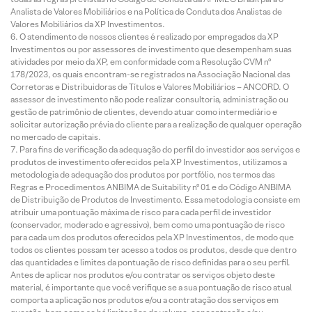
Analista de Valores Mobiliários e na Política de Conduta dos Analistas de
Valores Mobiliários da XP Investimentos.
O atendimento de nossos clientes é realizado por empregados da XP
Investimentos ou por assessores de investimento que desempenham suas
atividades por meio da XP, em conformidade com a Resolução CVM nº
178/2023, os quais encontram-se registrados na Associação Nacional das
Corretoras e Distribuidoras de Títulos e Valores Mobiliários – ANCORD. O
assessor de investimento não pode realizar consultoria, administração ou
gestão de patrimônio de clientes, devendo atuar como intermediário e
solicitar autorização prévia do cliente para a realização de qualquer operação
no mercado de capitais.
Para fins de verificação da adequação do perfil do investidor aos serviços e
produtos de investimento oferecidos pela XP Investimentos, utilizamos a
metodologia de adequação dos produtos por portfólio, nos termos das
Regras e Procedimentos ANBIMA de Suitability nº 01 e do Código ANBIMA
de Distribuição de Produtos de Investimento. Essa metodologia consiste em
atribuir uma pontuação máxima de risco para cada perfil de investidor
(conservador, moderado e agressivo), bem como uma pontuação de risco
para cada um dos produtos oferecidos pela XP Investimentos, de modo que
todos os clientes possam ter acesso a todos os produtos, desde que dentro
das quantidades e limites da pontuação de risco definidas para o seu perfil.
Antes de aplicar nos produtos e/ou contratar os serviços objeto deste
material, é importante que você verifique se a sua pontuação de risco atual
comporta a aplicação nos produtos e/ou a contratação dos serviços em