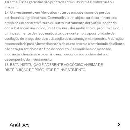
garantia. Essas garantias são prestadas em duas formas: cobertura ou
margem.
O investimento em Mercados Futuros embute riscos de perdas
patrimoniais significativos. Commodity é um objeto ou determinante de
preço de um contrato futuro ou outro instrumento derivativo, podendo
consubstanciar um índice, uma taxa, um valor mobiliário ou produto físico. É
um investimento de risco muito alto, que contempla a possibilidade de
oscilação de preço devido à utilização de alavancagem financeira. A duração
recomendada para o investimento é de curto prazo e o patrimônio do cliente
não está garantido neste tipo de produto. As condições de mercado,
mudanças climáticas e o cenário macroeconômico podem afetar o
desempenho do investimento.
ESTA INSTITUIÇÃO É ADERENTE AO CÓDIGO ANBIMA DE
DISTRIBUIÇÃO DE PRODUTOS DE INVESTIMENTO.
Análises