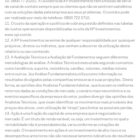
0800 77 20202. A Ouvidoria da XP Investimentos tem a missão de servir
de canal de contato sempre que os clientes que não se sentirem satisfeitos
com as soluções dadas pela empresa aos seus problemas. O contato pode
ser realizado por meio do telefone: 0800 722 3710.
O custo da operação e a política de cobrança estão definidos nas tabelas
de custos operacionais disponibilizadas no site da XP Investimentos:
www.xpi.com.br.
A XP Investimentos se exime de qualquer responsabilidade por quaisquer
prejuízos, diretos ou indiretos, que venham a decorrer da utilização deste
relatório ou seu conteúdo.
A Avaliação Técnica e a Avaliação de Fundamentos seguem diferentes
metodologias de análise. A Análise Técnica é executada seguindo conceitos
como tendência, suporte, resistência, candles, volumes, médias móveis
entre outros. Já a Análise Fundamentalista utiliza como informação os
resultados divulgados pelas companhias emissoras e suas projeções. Desta
forma, as opiniões dos Analistas Fundamentalistas, que buscam os melhores
retornos dadas as condições de mercado, o cenário macroeconômico e os
eventos específicos da empresa e do setor, podem divergir das opiniões dos
Analistas Técnicos, que visam identificar os movimentos mais prováveis dos
preços dos ativos, com utilização de “stops” para limitar as possíveis perdas.
Ação é uma fração do capital de uma empresa que é negociada no
mercado. É um título de renda variável, ou seja, um investimento no qual a
rentabilidade não é preestabelecida, varia conforme as cotações de
mercado. O investimento em ações é um investimento de alto risco e os
desempenhos anteriores não são necessariamente indicativos de resultados