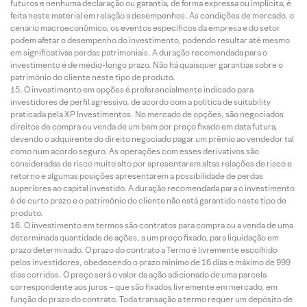
futuros e nenhuma declaração ou garantia, de forma expressa ou implícita, é
feita neste material em relação a desempenhos. As condições de mercado, o
cenário macroeconômico, os eventos específicos da empresa e do setor
podem afetar o desempenho do investimento, podendo resultar até mesmo
em significativas perdas patrimoniais. A duração recomendada para o
investimento é de médio-longo prazo. Não há quaisquer garantias sobre o
patrimônio do cliente neste tipo de produto.
O investimento em opções é preferencialmente indicado para
investidores de perfil agressivo, de acordo com a política de suitability
praticada pela XP Investimentos. No mercado de opções, são negociados
direitos de compra ou venda de um bem por preço fixado em data futura,
devendo o adquirente do direito negociado pagar um prêmio ao vendedor tal
como num acordo seguro. As operações com esses derivativos são
consideradas de risco muito alto por apresentarem altas relações de risco e
retorno e algumas posições apresentarem a possibilidade de perdas
superiores ao capital investido. A duração recomendada para o investimento
é de curto prazo e o patrimônio do cliente não está garantido neste tipo de
produto.
O investimento em termos são contratos para compra ou a venda de uma
determinada quantidade de ações, a um preço fixado, para liquidação em
prazo determinado. O prazo do contrato a Termo é livremente escolhido
pelos investidores, obedecendo o prazo mínimo de 16 dias e máximo de 999
dias corridos. O preço será o valor da ação adicionado de uma parcela
correspondente aos juros – que são fixados livremente em mercado, em
função do prazo do contrato. Toda transação a termo requer um depósito de