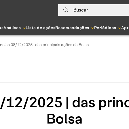
Buscar
os
Análises
Lista de ações
Recomendações
Periódicos
Apr
ncias 08/12/2025 | das principais ações da Bolsa
/12/2025 | das princ
Bolsa