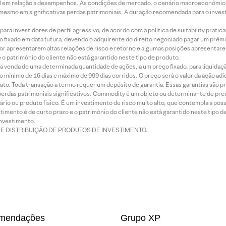
terial em relação a desempenhos. As condições de mercado, o cenário macroeconômi
mesmo em significativas perdas patrimoniais. A duração recomendada para o inves
ra investidores de perfil agressivo, de acordo com a política de suitability prat
 fixado em data futura, devendo o adquirente do direito negociado pagar um prê
or apresentarem altas relações de risco e retorno e algumas posições apresentarem 
o patrimônio do cliente não está garantido neste tipo de produto.
 venda de uma determinada quantidade de ações, a um preço fixado, para liquidaç
 mínimo de 16 dias e máximo de 999 dias corridos. O preço será o valor da ação ad
ato. Toda transação a termo requer um depósito de garantia. Essas garantias são 
rdas patrimoniais significativos. Commodity é um objeto ou determinante de preç
rio ou produto físico. É um investimento de risco muito alto, que contempla a possi
imento é de curto prazo e o patrimônio do cliente não está garantido neste tipo 
nvestimento.
DE DISTRIBUIÇÃO DE PRODUTOS DE INVESTIMENTO.
mendações
Grupo XP