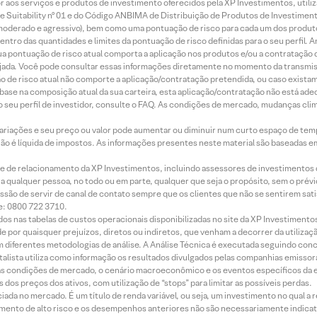
idor aos serviços e produtos de investimento oferecidos pela XP Investimentos, uti
 Suitability nº 01 e do Código ANBIMA de Distribuição de Produtos de Investimen
r, moderado e agressivo), bem como uma pontuação de risco para cada um dos produ
ntro das quantidades e limites da pontuação de risco definidas para o seu perfil. A
 sua pontuação de risco atual comporta a aplicação nos produtos e/ou a contratação
jada. Você pode consultar essas informações diretamente no momento da transmissã
ação de risco atual não comporte a aplicação/contratação pretendida, ou caso exista
m base na composição atual da sua carteira, esta aplicação/contratação não está ad
 seu perfil de investidor, consulte o FAQ. As condições de mercado, mudanças cl
 variações e seu preço ou valor pode aumentar ou diminuir num curto espaço de t
 não é líquida de impostos. As informações presentes neste material são baseadas e
rede de relacionamento da XP Investimentos, incluindo assessores de investimentos
ara qualquer pessoa, no todo ou em parte, qualquer que seja o propósito, sem o pr
ssão de servir de canal de contato sempre que os clientes que não se sentirem sat
e: 0800 722 3710.
dos nas tabelas de custos operacionais disponibilizadas no site da XP Investimento
 por quaisquer prejuízos, diretos ou indiretos, que venham a decorrer da utilizaç
 diferentes metodologias de análise. A Análise Técnica é executada seguindo conc
alista utiliza como informação os resultados divulgados pelas companhias emissora
 condições de mercado, o cenário macroeconômico e os eventos específicos da em
dos preços dos ativos, com utilização de “stops” para limitar as possíveis perdas.
ada no mercado. É um título de renda variável, ou seja, um investimento no qual a r
mento de alto risco e os desempenhos anteriores não são necessariamente indicat