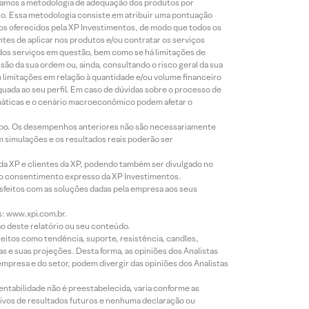
lizamos a metodologia de adequação dos produtos por
to. Essa metodologia consiste em atribuir uma pontuação
tos oferecidos pela XP Investimentos, de modo que todos os
ntes de aplicar nos produtos e/ou contratar os serviços
 dos serviços em questão, bem como se há limitações de
o da sua ordem ou, ainda, consultando o risco geral da sua
m limitações em relação à quantidade e/ou volume financeiro
equada ao seu perfil. Em caso de dúvidas sobre o processo de
imáticas e o cenário macroeconômico podem afetar o
empo. Os desempenhos anteriores não são necessariamente
m simulações e os resultados reais poderão ser
 da XP e clientes da XP, podendo também ser divulgado no
évio consentimento expresso da XP Investimentos.
isfeitos com as soluções dadas pela empresa aos seus
s: www.xpi.com.br.
ão deste relatório ou seu conteúdo.
eitos como tendência, suporte, resistência, candles,
s e suas projeções. Desta forma, as opiniões dos Analistas
presa e do setor, podem divergir das opiniões dos Analistas
entabilidade não é preestabelecida, varia conforme as
ivos de resultados futuros e nenhuma declaração ou