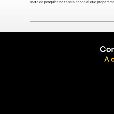
barra de pesquisa na tabela especial que preparamo
Con
A 