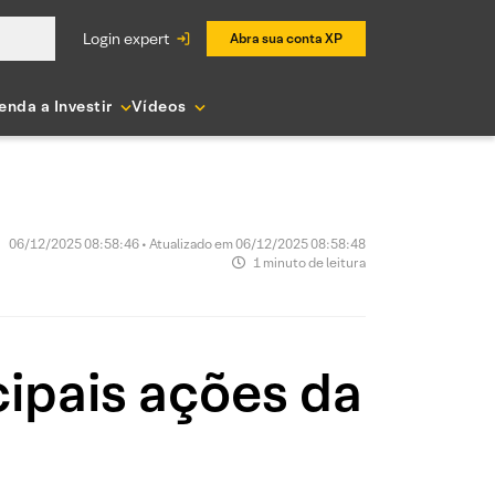
login expert
Abra sua conta XP
enda a Investir
Vídeos
06/12/2025 08:58:46 • Atualizado em 06/12/2025 08:58:48
1 minuto de leitura
ipais ações da