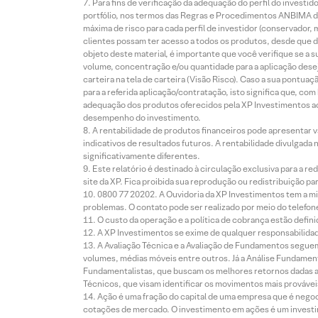
Para fins de verificação da adequação do perfil do invest
portfólio, nos termos das Regras e Procedimentos ANBIMA de
máxima de risco para cada perfil de investidor (conservado
clientes possam ter acesso a todos os produtos, desde que de
objeto deste material, é importante que você verifique se a
volume, concentração e/ou quantidade para a aplicação dese
carteira na tela de carteira (Visão Risco). Caso a sua pontu
para a referida aplicação/contratação, isto significa que, co
adequação dos produtos oferecidos pela XP Investimentos ao
desempenho do investimento.
A rentabilidade de produtos financeiros pode apresentar
indicativos de resultados futuros. A rentabilidade divulgada
significativamente diferentes.
Este relatório é destinado à circulação exclusiva para a 
site da XP. Fica proibida sua reprodução ou redistribuição p
0800 77 20202. A Ouvidoria da XP Investimentos tem a mi
problemas. O contato pode ser realizado por meio do telefon
O custo da operação e a política de cobrança estão defini
A XP Investimentos se exime de qualquer responsabilidade
A Avaliação Técnica e a Avaliação de Fundamentos seguem
volumes, médias móveis entre outros. Já a Análise Fundament
Fundamentalistas, que buscam os melhores retornos dadas as
Técnicos, que visam identificar os movimentos mais prováveis 
Ação é uma fração do capital de uma empresa que é negoci
cotações de mercado. O investimento em ações é um investi