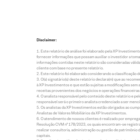
Disclaimer:
Este relatório de análise foi elaborado pela XP Investim
fornecer informações que possam auxiliar o investidor a toma
informações contidas neste relatório são consideradas válida
cliente com base no presente relatório.
Este relatório foi elaborado considerando a classificação d
O(s) signatário(s) deste relatório declara(m) que as reco
à XP Investimentos e que estão sujeitas a modificações sem 
receitas provenientes dos negócios e operações financeiras 
O analista responsável pelo conteúdo deste relatório e pe
responsável será o primeiro analista credenciado a ser menci
Os analistas da XP Investimentos estão obrigados ao cumpr
Analistas de Valores Mobiliários da XP Investimentos.
O atendimento de nossos clientes é realizado por empreg
Resolução CVM nº 178/2023, os quais encontram-se registrad
realizar consultoria, administração ou gestão de patrimônio 
capitais.