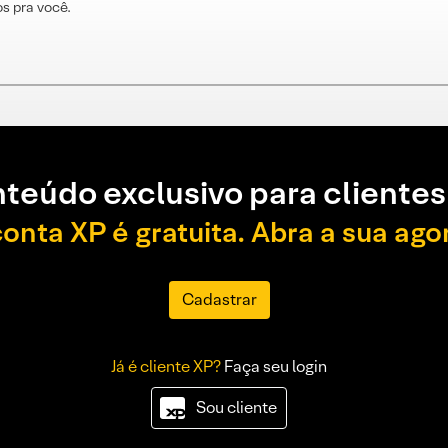
s pra você.
teúdo exclusivo para clientes
conta XP é gratuita. Abra a sua ago
Cadastrar
Já é cliente XP?
Faça seu login
Sou cliente