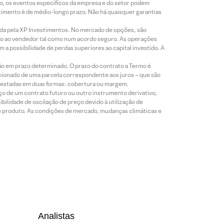
co, os eventos específicos da empresa e do setor podem
timento é de médio-longo prazo. Não há quaisquer garantias
icada pela XP Investimentos. No mercado de opções, são
mio ao vendedor tal como num acordo seguro. As operações
a possibilidade de perdas superiores ao capital investido. A
ão em prazo determinado. O prazo do contrato a Termo é
icionado de uma parcela correspondente aos juros – que são
prestadas em duas formas: cobertura ou margem.
o de um contrato futuro ou outro instrumento derivativo,
bilidade de oscilação de preço devido à utilização de
de produto. As condições de mercado, mudanças climáticas e
Analistas