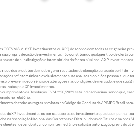
entos CCTVM S.A. (“XP Investimentos ou XP”) de acordo com todas as exigências p
r sua própria decisão de investimento, não constituindo qualquer tipo de oferta ou
s na data de sua divulgação e foram obtidas de fontes públicas. A XP Investimentos
e risco dos produtos de modo a gerar resultados de alocação para cada perfil de inv
mendações refletem única e exclusivamente suas análises e opiniões pessoais, que 
aviso prévio em decorrência de alterações nas condições de mercado, e que sua(s)
realizadas pela XP Investimentos.
lo cumprimento da Resolução CVM nº 20/2021 está indicado acima, sendo que, caso 
onado no relatório.
imento de todas as regras previstas no Código de Conduta da APIMEC Brasil para o 
ados da XP Investimentos ou por assessores de investimento que desempenham sua
os na Associação Nacional das Corretoras e Distribuidoras de Títulos e Valores 
de clientes, devendo atuar como intermediário e solicitar autorização prévia do cl