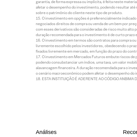
garantia, de forma expressa ou implícita, é feita neste ma
afetar o desempenho do investimento, podendo resultar até 
sobre o patrimônio do cliente neste tipo de produto.
O investimento em opções é preferencialmente indicado pa
negociados direitos de compra ou venda de um bem por preço
com esses derivativos são consideradas de risco muito alto p
duração recomendada para o investimento é de curto prazo e 
O investimento em termos são contratos para compra ou a
livremente escolhido pelos investidores, obedecendo o prazo
fixados livremente em mercado, em função do prazo do contr
O investimento em Mercados Futuros embute riscos de pe
podendo consubstanciar um índice, uma taxa, um valor mobiliá
alavancagem financeira. A duração recomendada para o invest
o cenário macroeconômico podem afetar o desempenho do i
ESTA INSTITUIÇÃO É ADERENTE AO CÓDIGO ANBIMA 
Análises
Reco