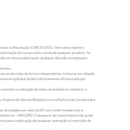
revistas na Resolução CVM 20/2021, tem como objetivo
 solicitação de compra e/ou venda de qualquer produto. As
 não se responsabiliza por qualquer decisão tomada pelo
estidor.
foram produzidas de forma independente, inclusive em relação
 remuneração(es) é(são) indiretamente influenciada por
constem a indicação de mais um analista no relatório, o
Analista de Valores Mobiliários e na Política de Conduta dos
s atividades por meio da XP, em conformidade com a
Mobiliários – ANCORD. O assessor de investimento não pode
iente para a realização de qualquer operação no mercado de