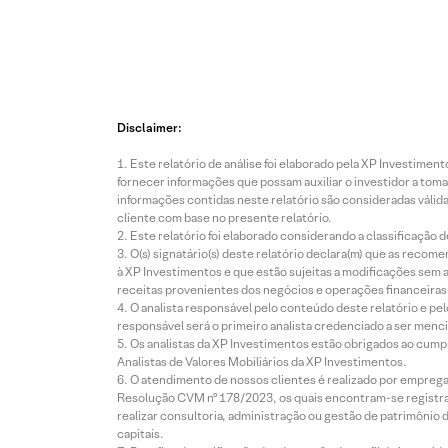
Disclaimer:
Este relatório de análise foi elaborado pela XP Investim
fornecer informações que possam auxiliar o investidor a toma
informações contidas neste relatório são consideradas válida
cliente com base no presente relatório.
Este relatório foi elaborado considerando a classificação d
O(s) signatário(s) deste relatório declara(m) que as reco
à XP Investimentos e que estão sujeitas a modificações sem 
receitas provenientes dos negócios e operações financeiras 
O analista responsável pelo conteúdo deste relatório e pe
responsável será o primeiro analista credenciado a ser menci
Os analistas da XP Investimentos estão obrigados ao cumpr
Analistas de Valores Mobiliários da XP Investimentos.
O atendimento de nossos clientes é realizado por empreg
Resolução CVM nº 178/2023, os quais encontram-se registrad
realizar consultoria, administração ou gestão de patrimônio 
capitais.