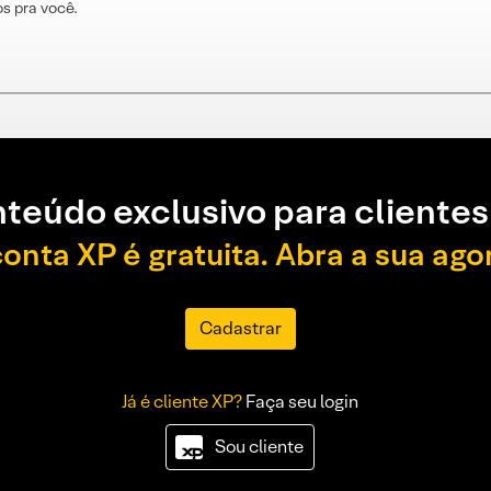
s pra você.
teúdo exclusivo para clientes
conta XP é gratuita. Abra a sua ago
Cadastrar
Já é cliente XP?
Faça seu login
Sou cliente