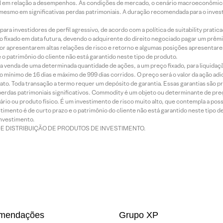
terial em relação a desempenhos. As condições de mercado, o cenário macroeconômi
mesmo em significativas perdas patrimoniais. A duração recomendada para o inves
ra investidores de perfil agressivo, de acordo com a política de suitability prat
 fixado em data futura, devendo o adquirente do direito negociado pagar um prê
or apresentarem altas relações de risco e retorno e algumas posições apresentarem 
o patrimônio do cliente não está garantido neste tipo de produto.
 venda de uma determinada quantidade de ações, a um preço fixado, para liquidaç
 mínimo de 16 dias e máximo de 999 dias corridos. O preço será o valor da ação ad
ato. Toda transação a termo requer um depósito de garantia. Essas garantias são 
rdas patrimoniais significativos. Commodity é um objeto ou determinante de preç
rio ou produto físico. É um investimento de risco muito alto, que contempla a possi
imento é de curto prazo e o patrimônio do cliente não está garantido neste tipo 
nvestimento.
DE DISTRIBUIÇÃO DE PRODUTOS DE INVESTIMENTO.
mendações
Grupo XP