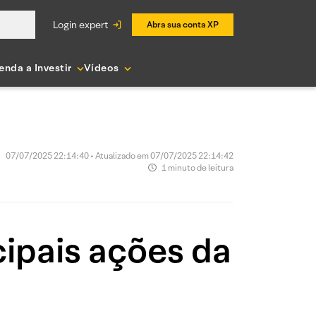
login expert
Abra sua conta XP
enda a Investir
Vídeos
07/07/2025 22:14:40 • Atualizado em 07/07/2025 22:14:42
1 minuto de leitura
ipais ações da