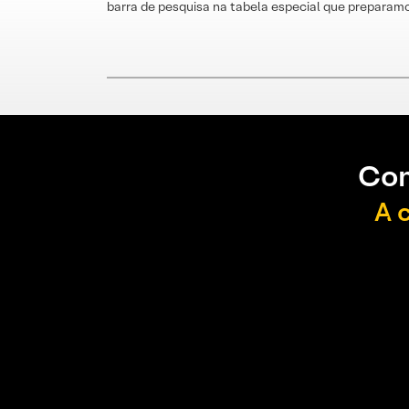
barra de pesquisa na tabela especial que preparamo
Con
A 