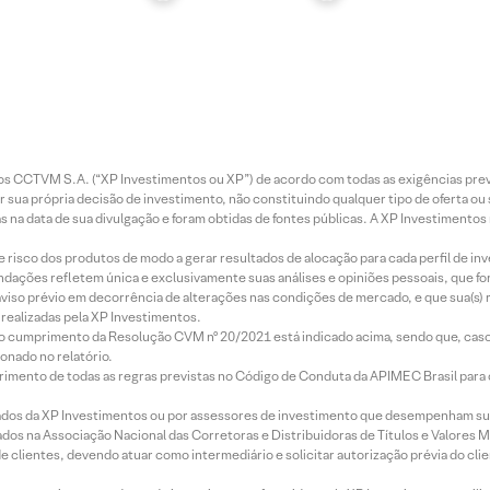
entos CCTVM S.A. (“XP Investimentos ou XP”) de acordo com todas as exigências p
r sua própria decisão de investimento, não constituindo qualquer tipo de oferta ou
s na data de sua divulgação e foram obtidas de fontes públicas. A XP Investimentos
e risco dos produtos de modo a gerar resultados de alocação para cada perfil de inv
mendações refletem única e exclusivamente suas análises e opiniões pessoais, que 
aviso prévio em decorrência de alterações nas condições de mercado, e que sua(s)
realizadas pela XP Investimentos.
lo cumprimento da Resolução CVM nº 20/2021 está indicado acima, sendo que, caso 
onado no relatório.
imento de todas as regras previstas no Código de Conduta da APIMEC Brasil para o 
ados da XP Investimentos ou por assessores de investimento que desempenham sua
os na Associação Nacional das Corretoras e Distribuidoras de Títulos e Valores 
de clientes, devendo atuar como intermediário e solicitar autorização prévia do cl