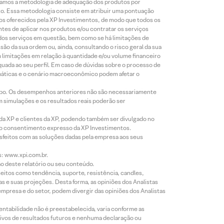
lizamos a metodologia de adequação dos produtos por
to. Essa metodologia consiste em atribuir uma pontuação
tos oferecidos pela XP Investimentos, de modo que todos os
ntes de aplicar nos produtos e/ou contratar os serviços
 dos serviços em questão, bem como se há limitações de
o da sua ordem ou, ainda, consultando o risco geral da sua
m limitações em relação à quantidade e/ou volume financeiro
equada ao seu perfil. Em caso de dúvidas sobre o processo de
imáticas e o cenário macroeconômico podem afetar o
empo. Os desempenhos anteriores não são necessariamente
m simulações e os resultados reais poderão ser
 da XP e clientes da XP, podendo também ser divulgado no
évio consentimento expresso da XP Investimentos.
isfeitos com as soluções dadas pela empresa aos seus
s: www.xpi.com.br.
ão deste relatório ou seu conteúdo.
eitos como tendência, suporte, resistência, candles,
s e suas projeções. Desta forma, as opiniões dos Analistas
presa e do setor, podem divergir das opiniões dos Analistas
entabilidade não é preestabelecida, varia conforme as
ivos de resultados futuros e nenhuma declaração ou