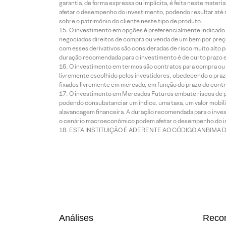
garantia, de forma expressa ou implícita, é feita neste ma
afetar o desempenho do investimento, podendo resultar até 
sobre o patrimônio do cliente neste tipo de produto.
O investimento em opções é preferencialmente indicado pa
negociados direitos de compra ou venda de um bem por preço
com esses derivativos são consideradas de risco muito alto p
duração recomendada para o investimento é de curto prazo e 
O investimento em termos são contratos para compra ou a
livremente escolhido pelos investidores, obedecendo o prazo
fixados livremente em mercado, em função do prazo do contr
O investimento em Mercados Futuros embute riscos de pe
podendo consubstanciar um índice, uma taxa, um valor mobiliá
alavancagem financeira. A duração recomendada para o invest
o cenário macroeconômico podem afetar o desempenho do i
ESTA INSTITUIÇÃO É ADERENTE AO CÓDIGO ANBIMA 
Análises
Reco