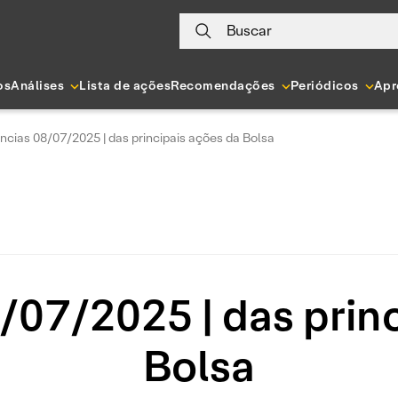
Buscar
os
Análises
Lista de ações
Recomendações
Periódicos
Apr
ncias 08/07/2025 | das principais ações da Bolsa
/07/2025 | das princ
Bolsa