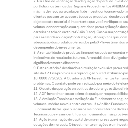
Para fins de verificação da adequação do perfil do invest
portfólio, nos termos das Regras e Procedimentos ANBIMA de
máxima de risco para cada perfil de investidor (conservado
clientes possam ter acesso a todos os produtos, desde que de
objeto deste material, é importante que você verifique se a
volume, concentração e/ou quantidade para a aplicação dese
carteira na tela de carteira (Visão Risco). Caso a sua pontu
para a referida aplicação/contratação, isto significa que, co
adequação dos produtos oferecidos pela XP Investimentos ao
desempenho do investimento.
A rentabilidade de produtos financeiros pode apresentar
indicativos de resultados futuros. A rentabilidade divulgada
significativamente diferentes.
Este relatório é destinado à circulação exclusiva para a 
site da XP. Fica proibida sua reprodução ou redistribuição p
0800 77 20202. A Ouvidoria da XP Investimentos tem a mi
problemas. O contato pode ser realizado por meio do telefon
O custo da operação e a política de cobrança estão defini
A XP Investimentos se exime de qualquer responsabilidade
A Avaliação Técnica e a Avaliação de Fundamentos seguem
volumes, médias móveis entre outros. Já a Análise Fundament
Fundamentalistas, que buscam os melhores retornos dadas as
Técnicos, que visam identificar os movimentos mais prováveis 
Ação é uma fração do capital de uma empresa que é negoci
cotações de mercado. O investimento em ações é um investi