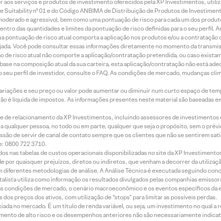
idor aos serviços e produtos de investimento oferecidos pela XP Investimentos, uti
 Suitability nº 01 e do Código ANBIMA de Distribuição de Produtos de Investimen
r, moderado e agressivo), bem como uma pontuação de risco para cada um dos produ
ntro das quantidades e limites da pontuação de risco definidas para o seu perfil. A
 sua pontuação de risco atual comporta a aplicação nos produtos e/ou a contratação
jada. Você pode consultar essas informações diretamente no momento da transmissã
ação de risco atual não comporte a aplicação/contratação pretendida, ou caso exista
m base na composição atual da sua carteira, esta aplicação/contratação não está ad
 seu perfil de investidor, consulte o FAQ. As condições de mercado, mudanças cl
 variações e seu preço ou valor pode aumentar ou diminuir num curto espaço de t
 não é líquida de impostos. As informações presentes neste material são baseadas e
rede de relacionamento da XP Investimentos, incluindo assessores de investimentos
ara qualquer pessoa, no todo ou em parte, qualquer que seja o propósito, sem o pr
ssão de servir de canal de contato sempre que os clientes que não se sentirem sat
e: 0800 722 3710.
dos nas tabelas de custos operacionais disponibilizadas no site da XP Investimento
 por quaisquer prejuízos, diretos ou indiretos, que venham a decorrer da utilizaç
 diferentes metodologias de análise. A Análise Técnica é executada seguindo conc
alista utiliza como informação os resultados divulgados pelas companhias emissora
 condições de mercado, o cenário macroeconômico e os eventos específicos da em
dos preços dos ativos, com utilização de “stops” para limitar as possíveis perdas.
ada no mercado. É um título de renda variável, ou seja, um investimento no qual a r
mento de alto risco e os desempenhos anteriores não são necessariamente indicat