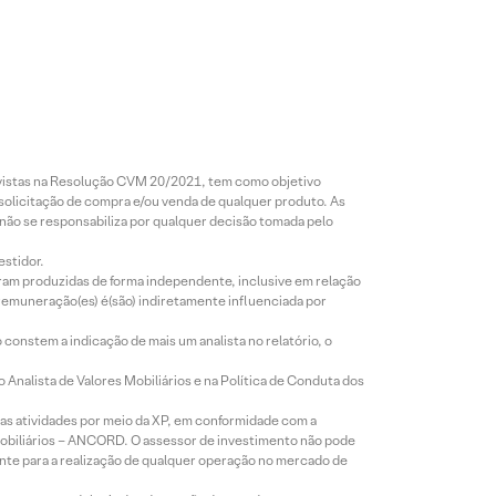
revistas na Resolução CVM 20/2021, tem como objetivo
 solicitação de compra e/ou venda de qualquer produto. As
 não se responsabiliza por qualquer decisão tomada pelo
estidor.
foram produzidas de forma independente, inclusive em relação
 remuneração(es) é(são) indiretamente influenciada por
constem a indicação de mais um analista no relatório, o
Analista de Valores Mobiliários e na Política de Conduta dos
s atividades por meio da XP, em conformidade com a
Mobiliários – ANCORD. O assessor de investimento não pode
iente para a realização de qualquer operação no mercado de