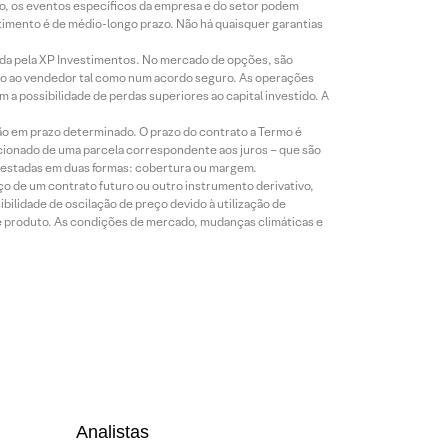
co, os eventos específicos da empresa e do setor podem
timento é de médio-longo prazo. Não há quaisquer garantias
icada pela XP Investimentos. No mercado de opções, são
mio ao vendedor tal como num acordo seguro. As operações
a possibilidade de perdas superiores ao capital investido. A
ão em prazo determinado. O prazo do contrato a Termo é
icionado de uma parcela correspondente aos juros – que são
prestadas em duas formas: cobertura ou margem.
o de um contrato futuro ou outro instrumento derivativo,
bilidade de oscilação de preço devido à utilização de
de produto. As condições de mercado, mudanças climáticas e
Analistas