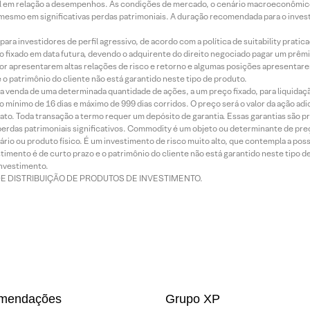
terial em relação a desempenhos. As condições de mercado, o cenário macroeconômi
mesmo em significativas perdas patrimoniais. A duração recomendada para o inves
ra investidores de perfil agressivo, de acordo com a política de suitability prat
 fixado em data futura, devendo o adquirente do direito negociado pagar um prê
or apresentarem altas relações de risco e retorno e algumas posições apresentarem 
o patrimônio do cliente não está garantido neste tipo de produto.
 venda de uma determinada quantidade de ações, a um preço fixado, para liquidaç
 mínimo de 16 dias e máximo de 999 dias corridos. O preço será o valor da ação ad
ato. Toda transação a termo requer um depósito de garantia. Essas garantias são 
rdas patrimoniais significativos. Commodity é um objeto ou determinante de preç
rio ou produto físico. É um investimento de risco muito alto, que contempla a possi
imento é de curto prazo e o patrimônio do cliente não está garantido neste tipo 
nvestimento.
DE DISTRIBUIÇÃO DE PRODUTOS DE INVESTIMENTO.
mendações
Grupo XP