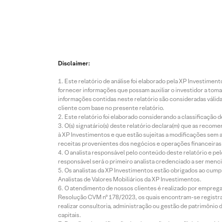
Disclaimer:
Este relatório de análise foi elaborado pela XP Investim
fornecer informações que possam auxiliar o investidor a toma
informações contidas neste relatório são consideradas válida
cliente com base no presente relatório.
Este relatório foi elaborado considerando a classificação d
O(s) signatário(s) deste relatório declara(m) que as reco
à XP Investimentos e que estão sujeitas a modificações sem 
receitas provenientes dos negócios e operações financeiras 
O analista responsável pelo conteúdo deste relatório e pe
responsável será o primeiro analista credenciado a ser menci
Os analistas da XP Investimentos estão obrigados ao cumpr
Analistas de Valores Mobiliários da XP Investimentos.
O atendimento de nossos clientes é realizado por empreg
Resolução CVM nº 178/2023, os quais encontram-se registrad
realizar consultoria, administração ou gestão de patrimônio 
capitais.