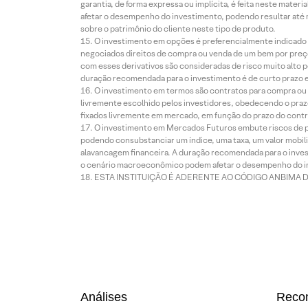
garantia, de forma expressa ou implícita, é feita neste ma
afetar o desempenho do investimento, podendo resultar até 
sobre o patrimônio do cliente neste tipo de produto.
O investimento em opções é preferencialmente indicado pa
negociados direitos de compra ou venda de um bem por preço
com esses derivativos são consideradas de risco muito alto p
duração recomendada para o investimento é de curto prazo e 
O investimento em termos são contratos para compra ou a
livremente escolhido pelos investidores, obedecendo o prazo
fixados livremente em mercado, em função do prazo do contr
O investimento em Mercados Futuros embute riscos de pe
podendo consubstanciar um índice, uma taxa, um valor mobiliá
alavancagem financeira. A duração recomendada para o invest
o cenário macroeconômico podem afetar o desempenho do i
ESTA INSTITUIÇÃO É ADERENTE AO CÓDIGO ANBIMA 
Análises
Reco