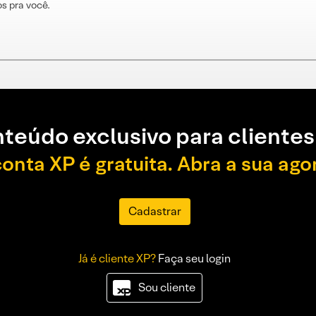
s pra você.
teúdo exclusivo para clientes
conta XP é gratuita. Abra a sua ago
Cadastrar
Já é cliente XP?
Faça seu login
Sou cliente