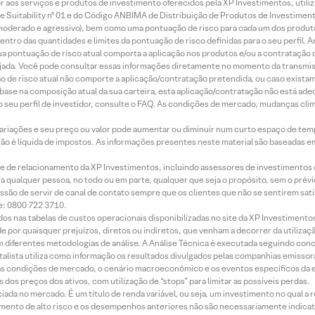
idor aos serviços e produtos de investimento oferecidos pela XP Investimentos, uti
 Suitability nº 01 e do Código ANBIMA de Distribuição de Produtos de Investimen
r, moderado e agressivo), bem como uma pontuação de risco para cada um dos produ
ntro das quantidades e limites da pontuação de risco definidas para o seu perfil. A
 sua pontuação de risco atual comporta a aplicação nos produtos e/ou a contratação
jada. Você pode consultar essas informações diretamente no momento da transmissã
ação de risco atual não comporte a aplicação/contratação pretendida, ou caso exista
m base na composição atual da sua carteira, esta aplicação/contratação não está ad
 seu perfil de investidor, consulte o FAQ. As condições de mercado, mudanças cl
 variações e seu preço ou valor pode aumentar ou diminuir num curto espaço de t
 não é líquida de impostos. As informações presentes neste material são baseadas e
rede de relacionamento da XP Investimentos, incluindo assessores de investimentos
ara qualquer pessoa, no todo ou em parte, qualquer que seja o propósito, sem o pr
ssão de servir de canal de contato sempre que os clientes que não se sentirem sat
e: 0800 722 3710.
dos nas tabelas de custos operacionais disponibilizadas no site da XP Investimento
 por quaisquer prejuízos, diretos ou indiretos, que venham a decorrer da utilizaç
 diferentes metodologias de análise. A Análise Técnica é executada seguindo conc
alista utiliza como informação os resultados divulgados pelas companhias emissora
 condições de mercado, o cenário macroeconômico e os eventos específicos da em
dos preços dos ativos, com utilização de “stops” para limitar as possíveis perdas.
ada no mercado. É um título de renda variável, ou seja, um investimento no qual a r
mento de alto risco e os desempenhos anteriores não são necessariamente indicat