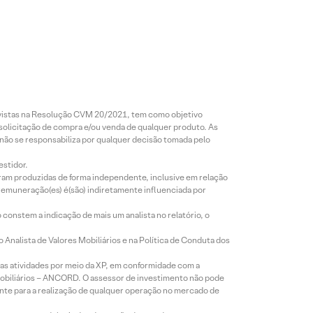
revistas na Resolução CVM 20/2021, tem como objetivo
 solicitação de compra e/ou venda de qualquer produto. As
 não se responsabiliza por qualquer decisão tomada pelo
estidor.
foram produzidas de forma independente, inclusive em relação
 remuneração(es) é(são) indiretamente influenciada por
constem a indicação de mais um analista no relatório, o
Analista de Valores Mobiliários e na Política de Conduta dos
s atividades por meio da XP, em conformidade com a
Mobiliários – ANCORD. O assessor de investimento não pode
iente para a realização de qualquer operação no mercado de