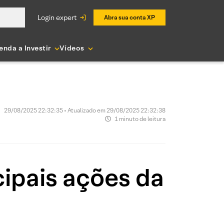
login expert
Abra sua conta XP
enda a Investir
Vídeos
29/08/2025 22:32:35 • Atualizado em 29/08/2025 22:32:38
1 minuto de leitura
ipais ações da