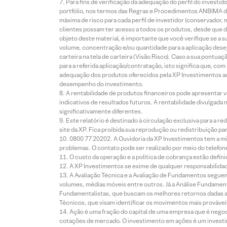
Para fins de verificação da adequação do perfil do invest
portfólio, nos termos das Regras e Procedimentos ANBIMA de
máxima de risco para cada perfil de investidor (conservado
clientes possam ter acesso a todos os produtos, desde que de
objeto deste material, é importante que você verifique se a
volume, concentração e/ou quantidade para a aplicação dese
carteira na tela de carteira (Visão Risco). Caso a sua pontu
para a referida aplicação/contratação, isto significa que, co
adequação dos produtos oferecidos pela XP Investimentos ao
desempenho do investimento.
A rentabilidade de produtos financeiros pode apresentar
indicativos de resultados futuros. A rentabilidade divulgada
significativamente diferentes.
Este relatório é destinado à circulação exclusiva para a 
site da XP. Fica proibida sua reprodução ou redistribuição p
0800 77 20202. A Ouvidoria da XP Investimentos tem a mi
problemas. O contato pode ser realizado por meio do telefon
O custo da operação e a política de cobrança estão defini
A XP Investimentos se exime de qualquer responsabilidade
A Avaliação Técnica e a Avaliação de Fundamentos seguem
volumes, médias móveis entre outros. Já a Análise Fundament
Fundamentalistas, que buscam os melhores retornos dadas as
Técnicos, que visam identificar os movimentos mais prováveis 
Ação é uma fração do capital de uma empresa que é negoci
cotações de mercado. O investimento em ações é um investi