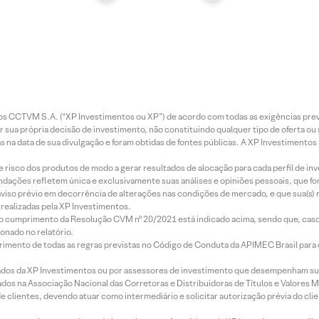
entos CCTVM S.A. (“XP Investimentos ou XP”) de acordo com todas as exigências p
r sua própria decisão de investimento, não constituindo qualquer tipo de oferta ou
s na data de sua divulgação e foram obtidas de fontes públicas. A XP Investimentos
e risco dos produtos de modo a gerar resultados de alocação para cada perfil de inv
mendações refletem única e exclusivamente suas análises e opiniões pessoais, que 
aviso prévio em decorrência de alterações nas condições de mercado, e que sua(s)
realizadas pela XP Investimentos.
lo cumprimento da Resolução CVM nº 20/2021 está indicado acima, sendo que, caso 
onado no relatório.
imento de todas as regras previstas no Código de Conduta da APIMEC Brasil para o 
ados da XP Investimentos ou por assessores de investimento que desempenham sua
os na Associação Nacional das Corretoras e Distribuidoras de Títulos e Valores 
de clientes, devendo atuar como intermediário e solicitar autorização prévia do cl