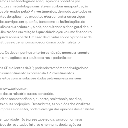
lizamos a metodologia de adequação dos produtos por
to. Essa metodologia consiste em atribuir uma pontuação
tos oferecidos pela XP Investimentos, de modo que todos os
ntes de aplicar nos produtos e/ou contratar os serviços
 dos serviços em questão, bem como se há limitações de
o da sua ordem ou, ainda, consultando o risco geral da sua
m limitações em relação à quantidade e/ou volume financeiro
equada ao seu perfil. Em caso de dúvidas sobre o processo de
imáticas e o cenário macroeconômico podem afetar o
empo. Os desempenhos anteriores não são necessariamente
m simulações e os resultados reais poderão ser
 da XP e clientes da XP, podendo também ser divulgado no
évio consentimento expresso da XP Investimentos.
isfeitos com as soluções dadas pela empresa aos seus
s: www.xpi.com.br.
ão deste relatório ou seu conteúdo.
eitos como tendência, suporte, resistência, candles,
s e suas projeções. Desta forma, as opiniões dos Analistas
presa e do setor, podem divergir das opiniões dos Analistas
entabilidade não é preestabelecida, varia conforme as
ivos de resultados futuros e nenhuma declaração ou