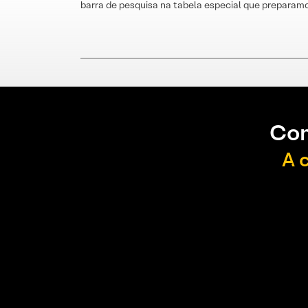
barra de pesquisa na tabela especial que preparamo
Con
A 