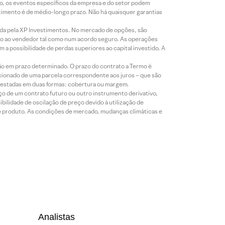
co, os eventos específicos da empresa e do setor podem
timento é de médio-longo prazo. Não há quaisquer garantias
icada pela XP Investimentos. No mercado de opções, são
mio ao vendedor tal como num acordo seguro. As operações
a possibilidade de perdas superiores ao capital investido. A
ão em prazo determinado. O prazo do contrato a Termo é
icionado de uma parcela correspondente aos juros – que são
prestadas em duas formas: cobertura ou margem.
o de um contrato futuro ou outro instrumento derivativo,
bilidade de oscilação de preço devido à utilização de
de produto. As condições de mercado, mudanças climáticas e
Analistas