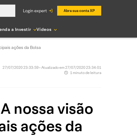
login expert
Abra sua conta XP
enda a Investir
Vídeos
cipais ações da Bolsa
27/07/2020 23:33:59 • Atualizado em 27/07/2020 23:34:01
1 minuto de leitura
 A nossa visão
ais ações da