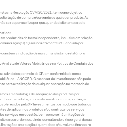
revistas na Resolução CVM 20/2021, tem como objetivo
 solicitação de compra e/ou venda de qualquer produto. As
 não se responsabiliza por qualquer decisão tomada pelo
estidor.
foram produzidas de forma independente, inclusive em relação
 remuneração(es) é(são) indiretamente influenciada por
constem a indicação de mais um analista no relatório, o
Analista de Valores Mobiliários e na Política de Conduta dos
s atividades por meio da XP, em conformidade com a
Mobiliários – ANCORD. O assessor de investimento não pode
iente para a realização de qualquer operação no mercado de
lizamos a metodologia de adequação dos produtos por
to. Essa metodologia consiste em atribuir uma pontuação
tos oferecidos pela XP Investimentos, de modo que todos os
ntes de aplicar nos produtos e/ou contratar os serviços
 dos serviços em questão, bem como se há limitações de
o da sua ordem ou, ainda, consultando o risco geral da sua
m limitações em relação à quantidade e/ou volume financeiro