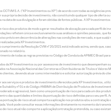
entos CCTVM S.A. (“XP Investimentos ou XP”) de acordo com todas as exigências p
r sua própria decisão de investimento, não constituindo qualquer tipo de oferta ou
s na data de sua divulgação e foram obtidas de fontes públicas. A XP Investimentos
e risco dos produtos de modo a gerar resultados de alocação para cada perfil de inv
mendações refletem única e exclusivamente suas análises e opiniões pessoais, que 
aviso prévio em decorrência de alterações nas condições de mercado, e que sua(s)
realizadas pela XP Investimentos.
lo cumprimento da Resolução CVM nº 20/2021 está indicado acima, sendo que, caso 
onado no relatório.
imento de todas as regras previstas no Código de Conduta da APIMEC Brasil para o 
ados da XP Investimentos ou por assessores de investimento que desempenham sua
os na Associação Nacional das Corretoras e Distribuidoras de Títulos e Valores 
de clientes, devendo atuar como intermediário e solicitar autorização prévia do cl
idor aos serviços e produtos de investimento oferecidos pela XP Investimentos, uti
 Suitability nº 01 e do Código ANBIMA de Distribuição de Produtos de Investimen
r, moderado e agressivo), bem como uma pontuação de risco para cada um dos produ
ntro das quantidades e limites da pontuação de risco definidas para o seu perfil. A
 sua pontuação de risco atual comporta a aplicação nos produtos e/ou a contratação
jada. Você pode consultar essas informações diretamente no momento da transmissã
ação de risco atual não comporte a aplicação/contratação pretendida, ou caso exista