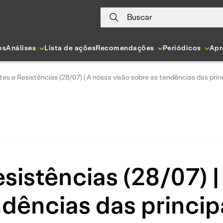
Buscar
os
Análises
Lista de ações
Recomendações
Periódicos
Apr
es e Resistências (28/07) | A nossa visão sobre as tendências das prin
sistências (28/07) |
ndências das princip