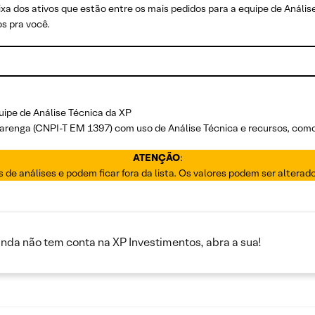
ixa dos ativos que estão entre os mais pedidos para a equipe de Análise
s pra você.
uipe de Análise Técnica da XP
Alvarenga (CNPI-T EM 1397) com uso de Análise Técnica e recursos, com
ATENÇÃO
:
os de análises e podem ficar fora da lista. Os valores podem ser altera
inda não tem conta na XP Investimentos, abra a sua!