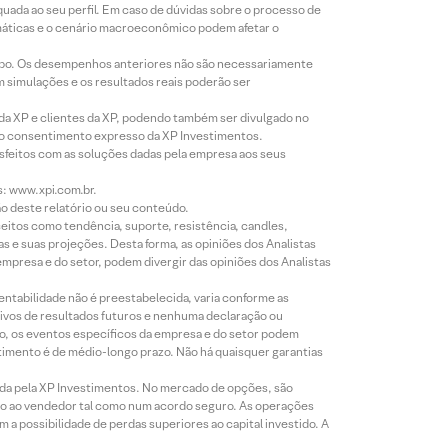
equada ao seu perfil. Em caso de dúvidas sobre o processo de
imáticas e o cenário macroeconômico podem afetar o
empo. Os desempenhos anteriores não são necessariamente
m simulações e os resultados reais poderão ser
 da XP e clientes da XP, podendo também ser divulgado no
évio consentimento expresso da XP Investimentos.
isfeitos com as soluções dadas pela empresa aos seus
s: www.xpi.com.br.
ão deste relatório ou seu conteúdo.
eitos como tendência, suporte, resistência, candles,
s e suas projeções. Desta forma, as opiniões dos Analistas
presa e do setor, podem divergir das opiniões dos Analistas
entabilidade não é preestabelecida, varia conforme as
ivos de resultados futuros e nenhuma declaração ou
co, os eventos específicos da empresa e do setor podem
timento é de médio-longo prazo. Não há quaisquer garantias
icada pela XP Investimentos. No mercado de opções, são
mio ao vendedor tal como num acordo seguro. As operações
a possibilidade de perdas superiores ao capital investido. A