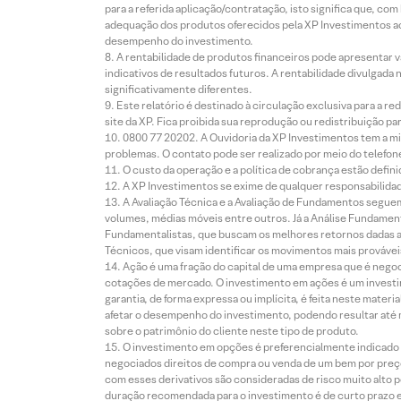
para a referida aplicação/contratação, isto significa que, co
adequação dos produtos oferecidos pela XP Investimentos ao
desempenho do investimento.
A rentabilidade de produtos financeiros pode apresentar
indicativos de resultados futuros. A rentabilidade divulgada
significativamente diferentes.
Este relatório é destinado à circulação exclusiva para a 
site da XP. Fica proibida sua reprodução ou redistribuição p
0800 77 20202. A Ouvidoria da XP Investimentos tem a mi
problemas. O contato pode ser realizado por meio do telefon
O custo da operação e a política de cobrança estão defini
A XP Investimentos se exime de qualquer responsabilidade
A Avaliação Técnica e a Avaliação de Fundamentos seguem
volumes, médias móveis entre outros. Já a Análise Fundament
Fundamentalistas, que buscam os melhores retornos dadas as
Técnicos, que visam identificar os movimentos mais prováveis 
Ação é uma fração do capital de uma empresa que é negoci
cotações de mercado. O investimento em ações é um investi
garantia, de forma expressa ou implícita, é feita neste ma
afetar o desempenho do investimento, podendo resultar até 
sobre o patrimônio do cliente neste tipo de produto.
O investimento em opções é preferencialmente indicado pa
negociados direitos de compra ou venda de um bem por preço
com esses derivativos são consideradas de risco muito alto p
duração recomendada para o investimento é de curto prazo e 