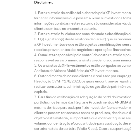
Disclaimer:
Este relatório de análise foi elaborado pela XP Investim
fornecer informações que possam auxiliar o investidor a toma
informações contidas neste relatório são consideradas válida
cliente com base no presente relatório.
Este relatório foi elaborado considerando a classificação d
O(s) signatário(s) deste relatório declara(m) que as reco
à XP Investimentos e que estão sujeitas a modificações sem 
receitas provenientes dos negócios e operações financeiras 
O analista responsável pelo conteúdo deste relatório e pe
responsável será o primeiro analista credenciado a ser menci
Os analistas da XP Investimentos estão obrigados ao cumpr
Analistas de Valores Mobiliários da XP Investimentos.
O atendimento de nossos clientes é realizado por empreg
Resolução CVM nº 178/2023, os quais encontram-se registrad
realizar consultoria, administração ou gestão de patrimônio 
capitais.
Para fins de verificação da adequação do perfil do invest
portfólio, nos termos das Regras e Procedimentos ANBIMA de
máxima de risco para cada perfil de investidor (conservado
clientes possam ter acesso a todos os produtos, desde que de
objeto deste material, é importante que você verifique se a
volume, concentração e/ou quantidade para a aplicação dese
carteira na tela de carteira (Visão Risco). Caso a sua pontu