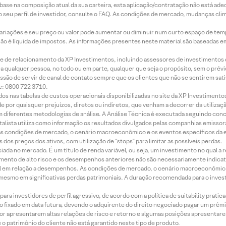
m base na composição atual da sua carteira, esta aplicação/contratação não está ad
 seu perfil de investidor, consulte o FAQ. As condições de mercado, mudanças cl
 variações e seu preço ou valor pode aumentar ou diminuir num curto espaço de t
 não é líquida de impostos. As informações presentes neste material são baseadas e
rede de relacionamento da XP Investimentos, incluindo assessores de investimentos
ara qualquer pessoa, no todo ou em parte, qualquer que seja o propósito, sem o pr
ssão de servir de canal de contato sempre que os clientes que não se sentirem sat
e: 0800 722 3710.
dos nas tabelas de custos operacionais disponibilizadas no site da XP Investimento
 por quaisquer prejuízos, diretos ou indiretos, que venham a decorrer da utilizaç
 diferentes metodologias de análise. A Análise Técnica é executada seguindo conc
alista utiliza como informação os resultados divulgados pelas companhias emissora
 condições de mercado, o cenário macroeconômico e os eventos específicos da em
dos preços dos ativos, com utilização de “stops” para limitar as possíveis perdas.
ada no mercado. É um título de renda variável, ou seja, um investimento no qual a r
mento de alto risco e os desempenhos anteriores não são necessariamente indicat
terial em relação a desempenhos. As condições de mercado, o cenário macroeconômi
mesmo em significativas perdas patrimoniais. A duração recomendada para o inves
ra investidores de perfil agressivo, de acordo com a política de suitability prat
 fixado em data futura, devendo o adquirente do direito negociado pagar um prê
or apresentarem altas relações de risco e retorno e algumas posições apresentarem 
o patrimônio do cliente não está garantido neste tipo de produto.