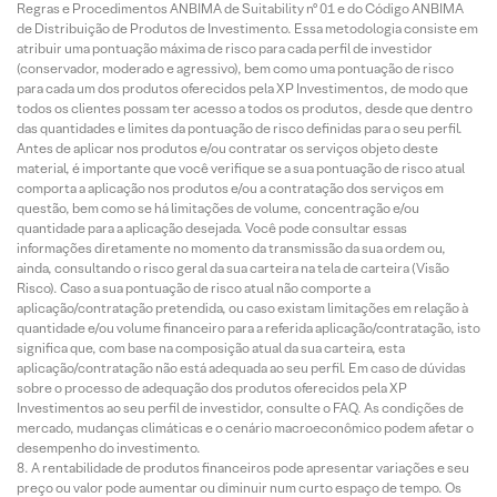
Regras e Procedimentos ANBIMA de Suitability nº 01 e do Código ANBIMA
de Distribuição de Produtos de Investimento. Essa metodologia consiste em
atribuir uma pontuação máxima de risco para cada perfil de investidor
(conservador, moderado e agressivo), bem como uma pontuação de risco
para cada um dos produtos oferecidos pela XP Investimentos, de modo que
todos os clientes possam ter acesso a todos os produtos, desde que dentro
das quantidades e limites da pontuação de risco definidas para o seu perfil.
Antes de aplicar nos produtos e/ou contratar os serviços objeto deste
material, é importante que você verifique se a sua pontuação de risco atual
comporta a aplicação nos produtos e/ou a contratação dos serviços em
questão, bem como se há limitações de volume, concentração e/ou
quantidade para a aplicação desejada. Você pode consultar essas
informações diretamente no momento da transmissão da sua ordem ou,
ainda, consultando o risco geral da sua carteira na tela de carteira (Visão
Risco). Caso a sua pontuação de risco atual não comporte a
aplicação/contratação pretendida, ou caso existam limitações em relação à
quantidade e/ou volume financeiro para a referida aplicação/contratação, isto
significa que, com base na composição atual da sua carteira, esta
aplicação/contratação não está adequada ao seu perfil. Em caso de dúvidas
sobre o processo de adequação dos produtos oferecidos pela XP
Investimentos ao seu perfil de investidor, consulte o FAQ. As condições de
mercado, mudanças climáticas e o cenário macroeconômico podem afetar o
desempenho do investimento.
A rentabilidade de produtos financeiros pode apresentar variações e seu
preço ou valor pode aumentar ou diminuir num curto espaço de tempo. Os