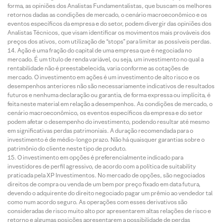
forma, as opiniões dos Analistas Fundamentalistas, que buscam os melhores
retornos dadas as condições de mercado, o cenário macroeconômico e os
eventos específicos da empresa e do setor, podem divergir das opiniões dos
Analistas Técnicos, que visam identificar os movimentos mais prováveis dos
preços dos ativos, com utilização de “stops” para limitar as possíveis perdas.
Ação é uma fração do capital de uma empresa que é negociada no
mercado. É um título de renda variável, ou seja, um investimento no qual a
rentabilidade não é preestabelecida, varia conforme as cotações de
mercado. O investimento em ações é um investimento de alto risco e os
desempenhos anteriores não são necessariamente indicativos de resultados
futuros e nenhuma declaração ou garantia, de forma expressa ou implícita, é
feita neste material em relação a desempenhos. As condições de mercado, o
cenário macroeconômico, os eventos específicos da empresa e do setor
podem afetar o desempenho do investimento, podendo resultar até mesmo
em significativas perdas patrimoniais. A duração recomendada para o
investimento é de médio-longo prazo. Não há quaisquer garantias sobre o
patrimônio do cliente neste tipo de produto.
O investimento em opções é preferencialmente indicado para
investidores de perfil agressivo, de acordo com a política de suitability
praticada pela XP Investimentos. No mercado de opções, são negociados
direitos de compra ou venda de um bem por preço fixado em data futura,
devendo o adquirente do direito negociado pagar um prêmio ao vendedor tal
como num acordo seguro. As operações com esses derivativos são
consideradas de risco muito alto por apresentarem altas relações de risco e
retorno e algumas posições apresentarem a possibilidade de perdas