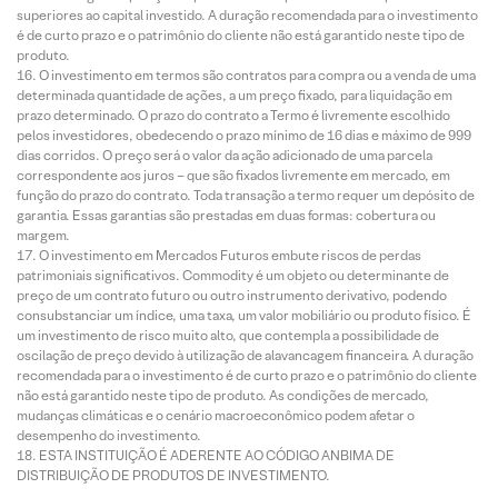
superiores ao capital investido. A duração recomendada para o investimento
é de curto prazo e o patrimônio do cliente não está garantido neste tipo de
produto.
O investimento em termos são contratos para compra ou a venda de uma
determinada quantidade de ações, a um preço fixado, para liquidação em
prazo determinado. O prazo do contrato a Termo é livremente escolhido
pelos investidores, obedecendo o prazo mínimo de 16 dias e máximo de 999
dias corridos. O preço será o valor da ação adicionado de uma parcela
correspondente aos juros – que são fixados livremente em mercado, em
função do prazo do contrato. Toda transação a termo requer um depósito de
garantia. Essas garantias são prestadas em duas formas: cobertura ou
margem.
O investimento em Mercados Futuros embute riscos de perdas
patrimoniais significativos. Commodity é um objeto ou determinante de
preço de um contrato futuro ou outro instrumento derivativo, podendo
consubstanciar um índice, uma taxa, um valor mobiliário ou produto físico. É
um investimento de risco muito alto, que contempla a possibilidade de
oscilação de preço devido à utilização de alavancagem financeira. A duração
recomendada para o investimento é de curto prazo e o patrimônio do cliente
não está garantido neste tipo de produto. As condições de mercado,
mudanças climáticas e o cenário macroeconômico podem afetar o
desempenho do investimento.
ESTA INSTITUIÇÃO É ADERENTE AO CÓDIGO ANBIMA DE
DISTRIBUIÇÃO DE PRODUTOS DE INVESTIMENTO.