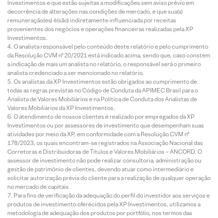
Investimentos e que estão sujeitas a modificações sem aviso prévio em
decorrência de alterações nas condições de mercado, e que sua(s)
remuneração(es) é(são) indiretamente influenciada por receitas
provenientes dos negócios e operações financeiras realizadas pela XP
Investimentos.
O analista responsável pelo conteúdo deste relatório e pelo cumprimento
da Resolução CVM nº 20/2021 está indicado acima, sendo que, caso constem
a indicação de mais um analista no relatório, o responsável será o primeiro
analista credenciado a ser mencionado no relatório.
Os analistas da XP Investimentos estão obrigados ao cumprimento de
todas as regras previstas no Código de Conduta da APIMEC Brasil para o
Analista de Valores Mobiliários e na Política de Conduta dos Analistas de
Valores Mobiliários da XP Investimentos.
O atendimento de nossos clientes é realizado por empregados da XP
Investimentos ou por assessores de investimento que desempenham suas
atividades por meio da XP, em conformidade com a Resolução CVM nº
178/2023, os quais encontram-se registrados na Associação Nacional das
Corretoras e Distribuidoras de Títulos e Valores Mobiliários – ANCORD. O
assessor de investimento não pode realizar consultoria, administração ou
gestão de patrimônio de clientes, devendo atuar como intermediário e
solicitar autorização prévia do cliente para a realização de qualquer operação
no mercado de capitais.
Para fins de verificação da adequação do perfil do investidor aos serviços e
produtos de investimento oferecidos pela XP Investimentos, utilizamos a
metodologia de adequação dos produtos por portfólio, nos termos das