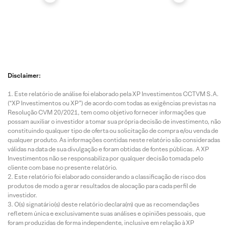
Disclaimer:
Este relatório de análise foi elaborado pela XP Investimentos CCTVM S.A.
(“XP Investimentos ou XP”) de acordo com todas as exigências previstas na
Resolução CVM 20/2021, tem como objetivo fornecer informações que
possam auxiliar o investidor a tomar sua própria decisão de investimento, não
constituindo qualquer tipo de oferta ou solicitação de compra e/ou venda de
qualquer produto. As informações contidas neste relatório são consideradas
válidas na data de sua divulgação e foram obtidas de fontes públicas. A XP
Investimentos não se responsabiliza por qualquer decisão tomada pelo
cliente com base no presente relatório.
Este relatório foi elaborado considerando a classificação de risco dos
produtos de modo a gerar resultados de alocação para cada perfil de
investidor.
O(s) signatário(s) deste relatório declara(m) que as recomendações
refletem única e exclusivamente suas análises e opiniões pessoais, que
foram produzidas de forma independente, inclusive em relação à XP