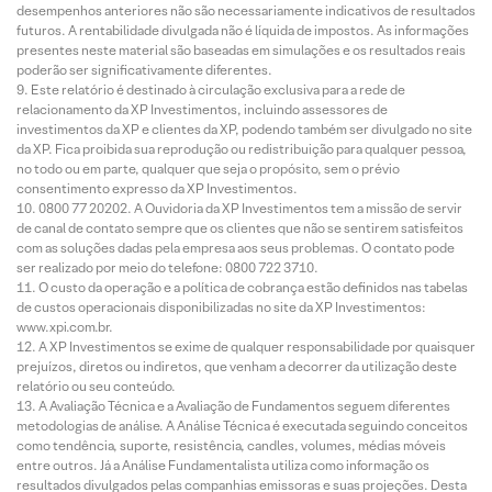
desempenhos anteriores não são necessariamente indicativos de resultados
futuros. A rentabilidade divulgada não é líquida de impostos. As informações
presentes neste material são baseadas em simulações e os resultados reais
poderão ser significativamente diferentes.
Este relatório é destinado à circulação exclusiva para a rede de
relacionamento da XP Investimentos, incluindo assessores de
investimentos da XP e clientes da XP, podendo também ser divulgado no site
da XP. Fica proibida sua reprodução ou redistribuição para qualquer pessoa,
no todo ou em parte, qualquer que seja o propósito, sem o prévio
consentimento expresso da XP Investimentos.
0800 77 20202. A Ouvidoria da XP Investimentos tem a missão de servir
de canal de contato sempre que os clientes que não se sentirem satisfeitos
com as soluções dadas pela empresa aos seus problemas. O contato pode
ser realizado por meio do telefone: 0800 722 3710.
O custo da operação e a política de cobrança estão definidos nas tabelas
de custos operacionais disponibilizadas no site da XP Investimentos:
www.xpi.com.br.
A XP Investimentos se exime de qualquer responsabilidade por quaisquer
prejuízos, diretos ou indiretos, que venham a decorrer da utilização deste
relatório ou seu conteúdo.
A Avaliação Técnica e a Avaliação de Fundamentos seguem diferentes
metodologias de análise. A Análise Técnica é executada seguindo conceitos
como tendência, suporte, resistência, candles, volumes, médias móveis
entre outros. Já a Análise Fundamentalista utiliza como informação os
resultados divulgados pelas companhias emissoras e suas projeções. Desta