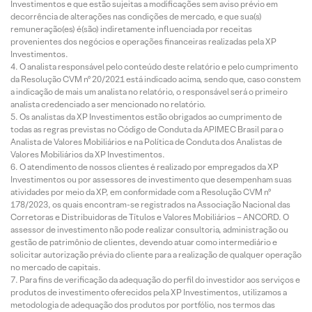
Investimentos e que estão sujeitas a modificações sem aviso prévio em
decorrência de alterações nas condições de mercado, e que sua(s)
remuneração(es) é(são) indiretamente influenciada por receitas
provenientes dos negócios e operações financeiras realizadas pela XP
Investimentos.
O analista responsável pelo conteúdo deste relatório e pelo cumprimento
da Resolução CVM nº 20/2021 está indicado acima, sendo que, caso constem
a indicação de mais um analista no relatório, o responsável será o primeiro
analista credenciado a ser mencionado no relatório.
Os analistas da XP Investimentos estão obrigados ao cumprimento de
todas as regras previstas no Código de Conduta da APIMEC Brasil para o
Analista de Valores Mobiliários e na Política de Conduta dos Analistas de
Valores Mobiliários da XP Investimentos.
O atendimento de nossos clientes é realizado por empregados da XP
Investimentos ou por assessores de investimento que desempenham suas
atividades por meio da XP, em conformidade com a Resolução CVM nº
178/2023, os quais encontram-se registrados na Associação Nacional das
Corretoras e Distribuidoras de Títulos e Valores Mobiliários – ANCORD. O
assessor de investimento não pode realizar consultoria, administração ou
gestão de patrimônio de clientes, devendo atuar como intermediário e
solicitar autorização prévia do cliente para a realização de qualquer operação
no mercado de capitais.
Para fins de verificação da adequação do perfil do investidor aos serviços e
produtos de investimento oferecidos pela XP Investimentos, utilizamos a
metodologia de adequação dos produtos por portfólio, nos termos das