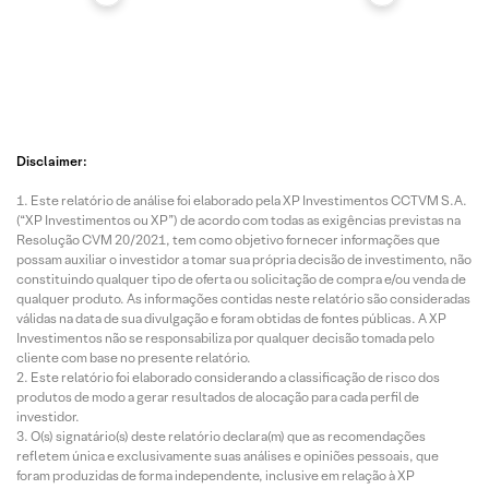
Disclaimer:
Este relatório de análise foi elaborado pela XP Investimentos CCTVM S.A.
(“XP Investimentos ou XP”) de acordo com todas as exigências previstas na
Resolução CVM 20/2021, tem como objetivo fornecer informações que
possam auxiliar o investidor a tomar sua própria decisão de investimento, não
constituindo qualquer tipo de oferta ou solicitação de compra e/ou venda de
qualquer produto. As informações contidas neste relatório são consideradas
válidas na data de sua divulgação e foram obtidas de fontes públicas. A XP
Investimentos não se responsabiliza por qualquer decisão tomada pelo
cliente com base no presente relatório.
Este relatório foi elaborado considerando a classificação de risco dos
produtos de modo a gerar resultados de alocação para cada perfil de
investidor.
O(s) signatário(s) deste relatório declara(m) que as recomendações
refletem única e exclusivamente suas análises e opiniões pessoais, que
foram produzidas de forma independente, inclusive em relação à XP