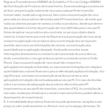
Regras e Procedimentos ANBIMA de Suitability nº 01 e do Código ANBIMA
de Distribuição de Produtos de Investimento. Essa metodologia consiste em
atribuir uma pontuação máxima de risco para cada perfil de investidor
(conservador, moderado e agressivo), bem como uma pontuação de risco
para cada um dos produtos oferecidos pela XP Investimentos, de modo que
todos os clientes possam ter acesso a todos os produtos, desde que dentro
das quantidades e limites da pontuação de risco definidas para o seu perfil.
Antes de aplicar nos produtos e/ou contratar os serviços objeto deste
material, é importante que você verifique se a sua pontuação de risco atual
comporta a aplicação nos produtos e/ou a contratação dos serviços em
questão, bem como se há limitações de volume, concentração e/ou
quantidade para a aplicação desejada. Você pode consultar essas
informações diretamente no momento da transmissão da sua ordem ou,
ainda, consultando o risco geral da sua carteira na tela de carteira (Visão
Risco). Caso a sua pontuação de risco atual não comporte a
aplicação/contratação pretendida, ou caso existam limitações em relação à
quantidade e/ou volume financeiro para a referida aplicação/contratação, isto
significa que, com base na composição atual da sua carteira, esta
aplicação/contratação não está adequada ao seu perfil. Em caso de dúvidas
sobre o processo de adequação dos produtos oferecidos pela XP
Investimentos ao seu perfil de investidor, consulte o FAQ. As condições de
mercado, mudanças climáticas e o cenário macroeconômico podem afetar o
desempenho do investimento.
A rentabilidade de produtos financeiros pode apresentar variações e seu
preço ou valor pode aumentar ou diminuir num curto espaço de tempo. Os