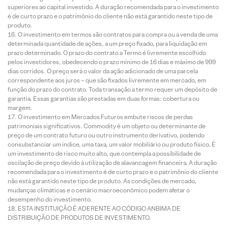
superiores ao capital investido. A duração recomendada para o investimento
é de curto prazo e o patrimônio do cliente não está garantido neste tipo de
produto.
O investimento em termos são contratos para compra ou a venda de uma
determinada quantidade de ações, a um preço fixado, para liquidação em
prazo determinado. O prazo do contrato a Termo é livremente escolhido
pelos investidores, obedecendo o prazo mínimo de 16 dias e máximo de 999
dias corridos. O preço será o valor da ação adicionado de uma parcela
correspondente aos juros – que são fixados livremente em mercado, em
função do prazo do contrato. Toda transação a termo requer um depósito de
garantia. Essas garantias são prestadas em duas formas: cobertura ou
margem.
O investimento em Mercados Futuros embute riscos de perdas
patrimoniais significativos. Commodity é um objeto ou determinante de
preço de um contrato futuro ou outro instrumento derivativo, podendo
consubstanciar um índice, uma taxa, um valor mobiliário ou produto físico. É
um investimento de risco muito alto, que contempla a possibilidade de
oscilação de preço devido à utilização de alavancagem financeira. A duração
recomendada para o investimento é de curto prazo e o patrimônio do cliente
não está garantido neste tipo de produto. As condições de mercado,
mudanças climáticas e o cenário macroeconômico podem afetar o
desempenho do investimento.
ESTA INSTITUIÇÃO É ADERENTE AO CÓDIGO ANBIMA DE
DISTRIBUIÇÃO DE PRODUTOS DE INVESTIMENTO.