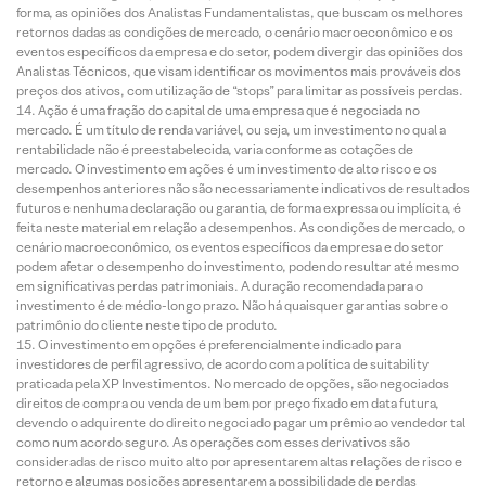
forma, as opiniões dos Analistas Fundamentalistas, que buscam os melhores
retornos dadas as condições de mercado, o cenário macroeconômico e os
eventos específicos da empresa e do setor, podem divergir das opiniões dos
Analistas Técnicos, que visam identificar os movimentos mais prováveis dos
preços dos ativos, com utilização de “stops” para limitar as possíveis perdas.
Ação é uma fração do capital de uma empresa que é negociada no
mercado. É um título de renda variável, ou seja, um investimento no qual a
rentabilidade não é preestabelecida, varia conforme as cotações de
mercado. O investimento em ações é um investimento de alto risco e os
desempenhos anteriores não são necessariamente indicativos de resultados
futuros e nenhuma declaração ou garantia, de forma expressa ou implícita, é
feita neste material em relação a desempenhos. As condições de mercado, o
cenário macroeconômico, os eventos específicos da empresa e do setor
podem afetar o desempenho do investimento, podendo resultar até mesmo
em significativas perdas patrimoniais. A duração recomendada para o
investimento é de médio-longo prazo. Não há quaisquer garantias sobre o
patrimônio do cliente neste tipo de produto.
O investimento em opções é preferencialmente indicado para
investidores de perfil agressivo, de acordo com a política de suitability
praticada pela XP Investimentos. No mercado de opções, são negociados
direitos de compra ou venda de um bem por preço fixado em data futura,
devendo o adquirente do direito negociado pagar um prêmio ao vendedor tal
como num acordo seguro. As operações com esses derivativos são
consideradas de risco muito alto por apresentarem altas relações de risco e
retorno e algumas posições apresentarem a possibilidade de perdas