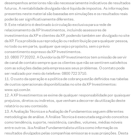
desempenhos anteriores não são necessariamente indicativos de resultados
futuros. A rentabilidade divulgada não é líquida de impostos. As informações
presentes neste material são baseadas em simulações e os resultados reais
poderão ser significativamente diferentes.
Este relatório é destinado à circulação exclusiva para a rede de
relacionamento da XP Investimentos, incluindo assessores de
investimentos da XP e clientes da XP, podendo também ser divulgado no site
da XP. Fica proibida sua reprodução ou redistribuição para qualquer pessoa,
no todo ou em parte, qualquer que seja o propósito, sem o prévio
consentimento expresso da XP Investimentos.
0800 77 20202. A Ouvidoria da XP Investimentos tem a missão de servir
de canal de contato sempre que os clientes que não se sentirem satisfeitos
com as soluções dadas pela empresa aos seus problemas. O contato pode
ser realizado por meio do telefone: 0800 722 3710.
O custo da operação e a política de cobrança estão definidos nas tabelas
de custos operacionais disponibilizadas no site da XP Investimentos:
www.xpi.com.br.
A XP Investimentos se exime de qualquer responsabilidade por quaisquer
prejuízos, diretos ou indiretos, que venham a decorrer da utilização deste
relatório ou seu conteúdo.
A Avaliação Técnica e a Avaliação de Fundamentos seguem diferentes
metodologias de análise. A Análise Técnica é executada seguindo conceitos
como tendência, suporte, resistência, candles, volumes, médias móveis
entre outros. Já a Análise Fundamentalista utiliza como informação os
resultados divulgados pelas companhias emissoras e suas projeções. Desta