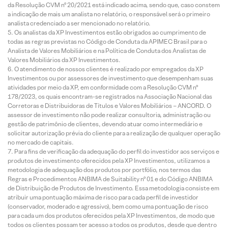
da Resolução CVM nº 20/2021 está indicado acima, sendo que, caso constem
a indicação de mais um analista no relatório, o responsável será o primeiro
analista credenciado a ser mencionado no relatório.
Os analistas da XP Investimentos estão obrigados ao cumprimento de
todas as regras previstas no Código de Conduta da APIMEC Brasil para o
Analista de Valores Mobiliários e na Política de Conduta dos Analistas de
Valores Mobiliários da XP Investimentos.
O atendimento de nossos clientes é realizado por empregados da XP
Investimentos ou por assessores de investimento que desempenham suas
atividades por meio da XP, em conformidade com a Resolução CVM nº
178/2023, os quais encontram-se registrados na Associação Nacional das
Corretoras e Distribuidoras de Títulos e Valores Mobiliários – ANCORD. O
assessor de investimento não pode realizar consultoria, administração ou
gestão de patrimônio de clientes, devendo atuar como intermediário e
solicitar autorização prévia do cliente para a realização de qualquer operação
no mercado de capitais.
Para fins de verificação da adequação do perfil do investidor aos serviços e
produtos de investimento oferecidos pela XP Investimentos, utilizamos a
metodologia de adequação dos produtos por portfólio, nos termos das
Regras e Procedimentos ANBIMA de Suitability nº 01 e do Código ANBIMA
de Distribuição de Produtos de Investimento. Essa metodologia consiste em
atribuir uma pontuação máxima de risco para cada perfil de investidor
(conservador, moderado e agressivo), bem como uma pontuação de risco
para cada um dos produtos oferecidos pela XP Investimentos, de modo que
todos os clientes possam ter acesso a todos os produtos, desde que dentro