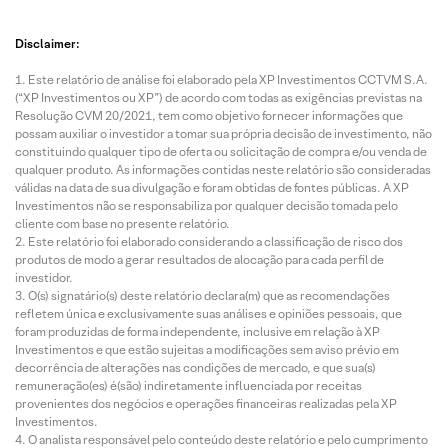
Disclaimer:
Este relatório de análise foi elaborado pela XP Investimentos CCTVM S.A.
(“XP Investimentos ou XP”) de acordo com todas as exigências previstas na
Resolução CVM 20/2021, tem como objetivo fornecer informações que
possam auxiliar o investidor a tomar sua própria decisão de investimento, não
constituindo qualquer tipo de oferta ou solicitação de compra e/ou venda de
qualquer produto. As informações contidas neste relatório são consideradas
válidas na data de sua divulgação e foram obtidas de fontes públicas. A XP
Investimentos não se responsabiliza por qualquer decisão tomada pelo
cliente com base no presente relatório.
Este relatório foi elaborado considerando a classificação de risco dos
produtos de modo a gerar resultados de alocação para cada perfil de
investidor.
O(s) signatário(s) deste relatório declara(m) que as recomendações
refletem única e exclusivamente suas análises e opiniões pessoais, que
foram produzidas de forma independente, inclusive em relação à XP
Investimentos e que estão sujeitas a modificações sem aviso prévio em
decorrência de alterações nas condições de mercado, e que sua(s)
remuneração(es) é(são) indiretamente influenciada por receitas
provenientes dos negócios e operações financeiras realizadas pela XP
Investimentos.
O analista responsável pelo conteúdo deste relatório e pelo cumprimento