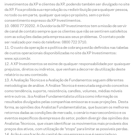
investimentos da XP e clientes da XP, podendo também ser divulgado no site
da XP. Fica proibida sua reprodução ou redistribuição para qualquer pessoa,
no todo ou em parte, qualquer que seja o propósito, sem o prévio
consentimento expresso da XP Investimentos.
0800 77 20202. A Ouvidoria da XP Investimentos tem a missão de servir
de canal de contato sempre que os clientes que não se sentirem satisfeitos
com as soluções dadas pela empresa aos seus problemas. O contato pode
ser realizado por meio do telefone: 0800 722 3710.
O custo da operação e a política de cobrança estão definidos nas tabelas
de custos operacionais disponibilizadas no site da XP Investimentos:
www.xpi.com.br.
A XP Investimentos se exime de qualquer responsabilidade por quaisquer
prejuízos, diretos ou indiretos, que venham a decorrer da utilização deste
relatório ou seu conteúdo.
A Avaliação Técnica e a Avaliação de Fundamentos seguem diferentes
metodologias de análise. A Análise Técnica é executada seguindo conceitos
como tendência, suporte, resistência, candles, volumes, médias móveis
entre outros. Já a Análise Fundamentalista utiliza como informação os
resultados divulgados pelas companhias emissoras e suas projeções. Desta
forma, as opiniões dos Analistas Fundamentalistas, que buscam os melhores
retornos dadas as condições de mercado, o cenário macroeconômico e os
eventos específicos da empresa e do setor, podem divergir das opiniões dos
Analistas Técnicos, que visam identificar os movimentos mais prováveis dos
preços dos ativos, com utilização de “stops” para limitar as possíveis perdas.
Ação é uma fração do capital de uma empresa que é negociada no