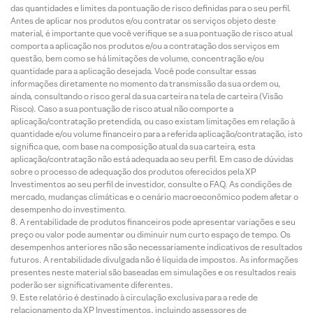
das quantidades e limites da pontuação de risco definidas para o seu perfil.
Antes de aplicar nos produtos e/ou contratar os serviços objeto deste
material, é importante que você verifique se a sua pontuação de risco atual
comporta a aplicação nos produtos e/ou a contratação dos serviços em
questão, bem como se há limitações de volume, concentração e/ou
quantidade para a aplicação desejada. Você pode consultar essas
informações diretamente no momento da transmissão da sua ordem ou,
ainda, consultando o risco geral da sua carteira na tela de carteira (Visão
Risco). Caso a sua pontuação de risco atual não comporte a
aplicação/contratação pretendida, ou caso existam limitações em relação à
quantidade e/ou volume financeiro para a referida aplicação/contratação, isto
significa que, com base na composição atual da sua carteira, esta
aplicação/contratação não está adequada ao seu perfil. Em caso de dúvidas
sobre o processo de adequação dos produtos oferecidos pela XP
Investimentos ao seu perfil de investidor, consulte o FAQ. As condições de
mercado, mudanças climáticas e o cenário macroeconômico podem afetar o
desempenho do investimento.
A rentabilidade de produtos financeiros pode apresentar variações e seu
preço ou valor pode aumentar ou diminuir num curto espaço de tempo. Os
desempenhos anteriores não são necessariamente indicativos de resultados
futuros. A rentabilidade divulgada não é líquida de impostos. As informações
presentes neste material são baseadas em simulações e os resultados reais
poderão ser significativamente diferentes.
Este relatório é destinado à circulação exclusiva para a rede de
relacionamento da XP Investimentos, incluindo assessores de