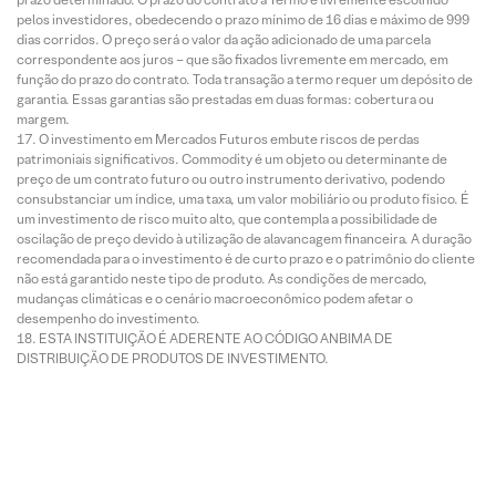
pelos investidores, obedecendo o prazo mínimo de 16 dias e máximo de 999
dias corridos. O preço será o valor da ação adicionado de uma parcela
correspondente aos juros – que são fixados livremente em mercado, em
função do prazo do contrato. Toda transação a termo requer um depósito de
garantia. Essas garantias são prestadas em duas formas: cobertura ou
margem.
O investimento em Mercados Futuros embute riscos de perdas
patrimoniais significativos. Commodity é um objeto ou determinante de
preço de um contrato futuro ou outro instrumento derivativo, podendo
consubstanciar um índice, uma taxa, um valor mobiliário ou produto físico. É
um investimento de risco muito alto, que contempla a possibilidade de
oscilação de preço devido à utilização de alavancagem financeira. A duração
recomendada para o investimento é de curto prazo e o patrimônio do cliente
não está garantido neste tipo de produto. As condições de mercado,
mudanças climáticas e o cenário macroeconômico podem afetar o
desempenho do investimento.
ESTA INSTITUIÇÃO É ADERENTE AO CÓDIGO ANBIMA DE
DISTRIBUIÇÃO DE PRODUTOS DE INVESTIMENTO.