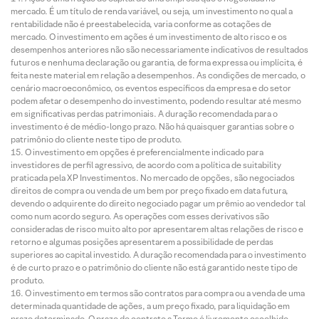
mercado. É um título de renda variável, ou seja, um investimento no qual a
rentabilidade não é preestabelecida, varia conforme as cotações de
mercado. O investimento em ações é um investimento de alto risco e os
desempenhos anteriores não são necessariamente indicativos de resultados
futuros e nenhuma declaração ou garantia, de forma expressa ou implícita, é
feita neste material em relação a desempenhos. As condições de mercado, o
cenário macroeconômico, os eventos específicos da empresa e do setor
podem afetar o desempenho do investimento, podendo resultar até mesmo
em significativas perdas patrimoniais. A duração recomendada para o
investimento é de médio-longo prazo. Não há quaisquer garantias sobre o
patrimônio do cliente neste tipo de produto.
O investimento em opções é preferencialmente indicado para
investidores de perfil agressivo, de acordo com a política de suitability
praticada pela XP Investimentos. No mercado de opções, são negociados
direitos de compra ou venda de um bem por preço fixado em data futura,
devendo o adquirente do direito negociado pagar um prêmio ao vendedor tal
como num acordo seguro. As operações com esses derivativos são
consideradas de risco muito alto por apresentarem altas relações de risco e
retorno e algumas posições apresentarem a possibilidade de perdas
superiores ao capital investido. A duração recomendada para o investimento
é de curto prazo e o patrimônio do cliente não está garantido neste tipo de
produto.
O investimento em termos são contratos para compra ou a venda de uma
determinada quantidade de ações, a um preço fixado, para liquidação em
prazo determinado. O prazo do contrato a Termo é livremente escolhido