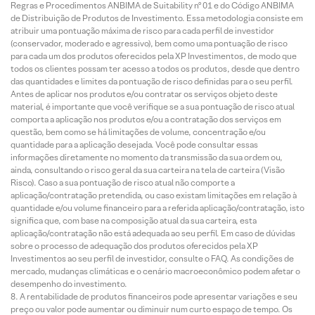
Regras e Procedimentos ANBIMA de Suitability nº 01 e do Código ANBIMA
de Distribuição de Produtos de Investimento. Essa metodologia consiste em
atribuir uma pontuação máxima de risco para cada perfil de investidor
(conservador, moderado e agressivo), bem como uma pontuação de risco
para cada um dos produtos oferecidos pela XP Investimentos, de modo que
todos os clientes possam ter acesso a todos os produtos, desde que dentro
das quantidades e limites da pontuação de risco definidas para o seu perfil.
Antes de aplicar nos produtos e/ou contratar os serviços objeto deste
material, é importante que você verifique se a sua pontuação de risco atual
comporta a aplicação nos produtos e/ou a contratação dos serviços em
questão, bem como se há limitações de volume, concentração e/ou
quantidade para a aplicação desejada. Você pode consultar essas
informações diretamente no momento da transmissão da sua ordem ou,
ainda, consultando o risco geral da sua carteira na tela de carteira (Visão
Risco). Caso a sua pontuação de risco atual não comporte a
aplicação/contratação pretendida, ou caso existam limitações em relação à
quantidade e/ou volume financeiro para a referida aplicação/contratação, isto
significa que, com base na composição atual da sua carteira, esta
aplicação/contratação não está adequada ao seu perfil. Em caso de dúvidas
sobre o processo de adequação dos produtos oferecidos pela XP
Investimentos ao seu perfil de investidor, consulte o FAQ. As condições de
mercado, mudanças climáticas e o cenário macroeconômico podem afetar o
desempenho do investimento.
A rentabilidade de produtos financeiros pode apresentar variações e seu
preço ou valor pode aumentar ou diminuir num curto espaço de tempo. Os