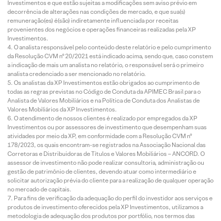
Investimentos e que estão sujeitas a modificações sem aviso prévio em
decorrência de alterações nas condições de mercado, e que sua(s)
remuneração(es) é(são) indiretamente influenciada por receitas
provenientes dos negócios e operações financeiras realizadas pela XP
Investimentos.
O analista responsável pelo conteúdo deste relatório e pelo cumprimento
da Resolução CVM nº 20/2021 está indicado acima, sendo que, caso constem
a indicação de mais um analista no relatório, o responsável será o primeiro
analista credenciado a ser mencionado no relatório.
Os analistas da XP Investimentos estão obrigados ao cumprimento de
todas as regras previstas no Código de Conduta da APIMEC Brasil para o
Analista de Valores Mobiliários e na Política de Conduta dos Analistas de
Valores Mobiliários da XP Investimentos.
O atendimento de nossos clientes é realizado por empregados da XP
Investimentos ou por assessores de investimento que desempenham suas
atividades por meio da XP, em conformidade com a Resolução CVM nº
178/2023, os quais encontram-se registrados na Associação Nacional das
Corretoras e Distribuidoras de Títulos e Valores Mobiliários – ANCORD. O
assessor de investimento não pode realizar consultoria, administração ou
gestão de patrimônio de clientes, devendo atuar como intermediário e
solicitar autorização prévia do cliente para a realização de qualquer operação
no mercado de capitais.
Para fins de verificação da adequação do perfil do investidor aos serviços e
produtos de investimento oferecidos pela XP Investimentos, utilizamos a
metodologia de adequação dos produtos por portfólio, nos termos das