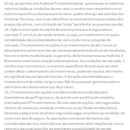
forma, as opiniões dos Analistas Fundamentalistas, que buscam os melhores
retornos dadas as condições de mercado, o cenário macroeconômico e os
eventos específicos da empresa e do setor, podem divergir das opiniões dos
Analistas Técnicos, que visam identificar os movimentos mais prováveis dos
preços dos ativos, com utilização de “stops” para limitar as possíveis perdas.
Ação é uma fração do capital de uma empresa que é negociada no
mercado. É um título de renda variável, ou seja, um investimento no qual a
rentabilidade não é preestabelecida, varia conforme as cotações de
mercado. O investimento em ações é um investimento de alto risco e os
desempenhos anteriores não são necessariamente indicativos de resultados
futuros e nenhuma declaração ou garantia, de forma expressa ou implícita, é
feita neste material em relação a desempenhos. As condições de mercado, o
cenário macroeconômico, os eventos específicos da empresa e do setor
podem afetar o desempenho do investimento, podendo resultar até mesmo
em significativas perdas patrimoniais. A duração recomendada para o
investimento é de médio-longo prazo. Não há quaisquer garantias sobre o
patrimônio do cliente neste tipo de produto.
O investimento em opções é preferencialmente indicado para
investidores de perfil agressivo, de acordo com a política de suitability
praticada pela XP Investimentos. No mercado de opções, são negociados
direitos de compra ou venda de um bem por preço fixado em data futura,
devendo o adquirente do direito negociado pagar um prêmio ao vendedor tal
como num acordo seguro. As operações com esses derivativos são
consideradas de risco muito alto por apresentarem altas relações de risco e
retorno e algumas posições apresentarem a possibilidade de perdas