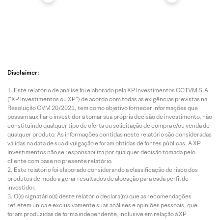
Disclaimer:
Este relatório de análise foi elaborado pela XP Investimentos CCTVM S.A.
(“XP Investimentos ou XP”) de acordo com todas as exigências previstas na
Resolução CVM 20/2021, tem como objetivo fornecer informações que
possam auxiliar o investidor a tomar sua própria decisão de investimento, não
constituindo qualquer tipo de oferta ou solicitação de compra e/ou venda de
qualquer produto. As informações contidas neste relatório são consideradas
válidas na data de sua divulgação e foram obtidas de fontes públicas. A XP
Investimentos não se responsabiliza por qualquer decisão tomada pelo
cliente com base no presente relatório.
Este relatório foi elaborado considerando a classificação de risco dos
produtos de modo a gerar resultados de alocação para cada perfil de
investidor.
O(s) signatário(s) deste relatório declara(m) que as recomendações
refletem única e exclusivamente suas análises e opiniões pessoais, que
foram produzidas de forma independente, inclusive em relação à XP