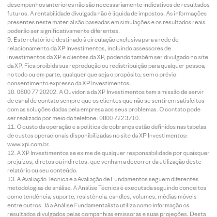
desempenhos anteriores não são necessariamente indicativos de resultados
futuros. A rentabilidade divulgada não é líquida de impostos. As informações
presentes neste material são baseadas em simulações e os resultados reais
poderão ser significativamente diferentes.
Este relatório é destinado à circulação exclusiva para a rede de
relacionamento da XP Investimentos, incluindo assessores de
investimentos da XP e clientes da XP, podendo também ser divulgado no site
da XP. Fica proibida sua reprodução ou redistribuição para qualquer pessoa,
no todo ou em parte, qualquer que seja o propósito, sem o prévio
consentimento expresso da XP Investimentos.
0800 77 20202. A Ouvidoria da XP Investimentos tem a missão de servir
de canal de contato sempre que os clientes que não se sentirem satisfeitos
com as soluções dadas pela empresa aos seus problemas. O contato pode
ser realizado por meio do telefone: 0800 722 3710.
O custo da operação e a política de cobrança estão definidos nas tabelas
de custos operacionais disponibilizadas no site da XP Investimentos:
www.xpi.com.br.
A XP Investimentos se exime de qualquer responsabilidade por quaisquer
prejuízos, diretos ou indiretos, que venham a decorrer da utilização deste
relatório ou seu conteúdo.
A Avaliação Técnica e a Avaliação de Fundamentos seguem diferentes
metodologias de análise. A Análise Técnica é executada seguindo conceitos
como tendência, suporte, resistência, candles, volumes, médias móveis
entre outros. Já a Análise Fundamentalista utiliza como informação os
resultados divulgados pelas companhias emissoras e suas projeções. Desta