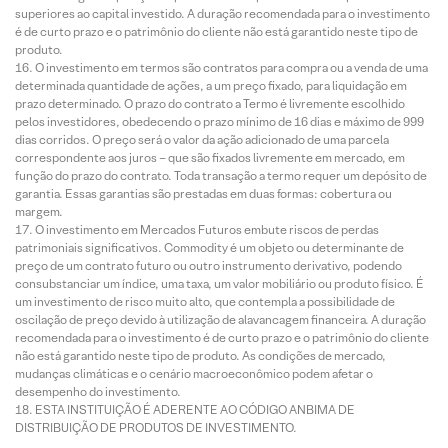
superiores ao capital investido. A duração recomendada para o investimento
é de curto prazo e o patrimônio do cliente não está garantido neste tipo de
produto.
O investimento em termos são contratos para compra ou a venda de uma
determinada quantidade de ações, a um preço fixado, para liquidação em
prazo determinado. O prazo do contrato a Termo é livremente escolhido
pelos investidores, obedecendo o prazo mínimo de 16 dias e máximo de 999
dias corridos. O preço será o valor da ação adicionado de uma parcela
correspondente aos juros – que são fixados livremente em mercado, em
função do prazo do contrato. Toda transação a termo requer um depósito de
garantia. Essas garantias são prestadas em duas formas: cobertura ou
margem.
O investimento em Mercados Futuros embute riscos de perdas
patrimoniais significativos. Commodity é um objeto ou determinante de
preço de um contrato futuro ou outro instrumento derivativo, podendo
consubstanciar um índice, uma taxa, um valor mobiliário ou produto físico. É
um investimento de risco muito alto, que contempla a possibilidade de
oscilação de preço devido à utilização de alavancagem financeira. A duração
recomendada para o investimento é de curto prazo e o patrimônio do cliente
não está garantido neste tipo de produto. As condições de mercado,
mudanças climáticas e o cenário macroeconômico podem afetar o
desempenho do investimento.
ESTA INSTITUIÇÃO É ADERENTE AO CÓDIGO ANBIMA DE
DISTRIBUIÇÃO DE PRODUTOS DE INVESTIMENTO.