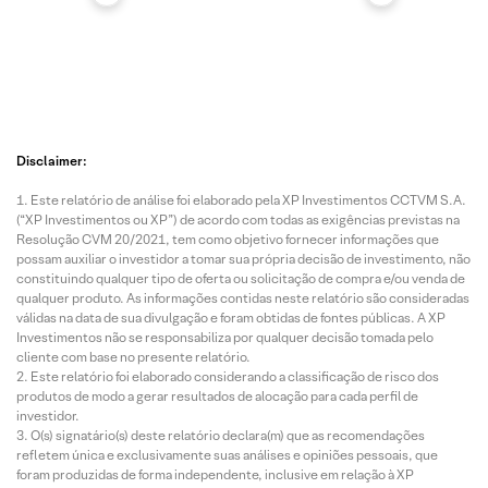
Disclaimer:
Este relatório de análise foi elaborado pela XP Investimentos CCTVM S.A.
(“XP Investimentos ou XP”) de acordo com todas as exigências previstas na
Resolução CVM 20/2021, tem como objetivo fornecer informações que
possam auxiliar o investidor a tomar sua própria decisão de investimento, não
constituindo qualquer tipo de oferta ou solicitação de compra e/ou venda de
qualquer produto. As informações contidas neste relatório são consideradas
válidas na data de sua divulgação e foram obtidas de fontes públicas. A XP
Investimentos não se responsabiliza por qualquer decisão tomada pelo
cliente com base no presente relatório.
Este relatório foi elaborado considerando a classificação de risco dos
produtos de modo a gerar resultados de alocação para cada perfil de
investidor.
O(s) signatário(s) deste relatório declara(m) que as recomendações
refletem única e exclusivamente suas análises e opiniões pessoais, que
foram produzidas de forma independente, inclusive em relação à XP