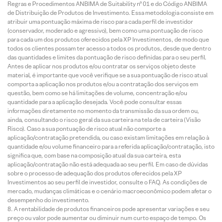
Regras e Procedimentos ANBIMA de Suitability nº 01 e do Código ANBIMA
de Distribuição de Produtos de Investimento. Essa metodologia consiste em
atribuir uma pontuação máxima de risco para cada perfil de investidor
(conservador, moderado e agressivo), bem como uma pontuação de risco
para cada um dos produtos oferecidos pela XP Investimentos, de modo que
todos os clientes possam ter acesso a todos os produtos, desde que dentro
das quantidades e limites da pontuação de risco definidas para o seu perfil.
Antes de aplicar nos produtos e/ou contratar os serviços objeto deste
material, é importante que você verifique se a sua pontuação de risco atual
comporta a aplicação nos produtos e/ou a contratação dos serviços em
questão, bem como se há limitações de volume, concentração e/ou
quantidade para a aplicação desejada. Você pode consultar essas
informações diretamente no momento da transmissão da sua ordem ou,
ainda, consultando o risco geral da sua carteira na tela de carteira (Visão
Risco). Caso a sua pontuação de risco atual não comporte a
aplicação/contratação pretendida, ou caso existam limitações em relação à
quantidade e/ou volume financeiro para a referida aplicação/contratação, isto
significa que, com base na composição atual da sua carteira, esta
aplicação/contratação não está adequada ao seu perfil. Em caso de dúvidas
sobre o processo de adequação dos produtos oferecidos pela XP
Investimentos ao seu perfil de investidor, consulte o FAQ. As condições de
mercado, mudanças climáticas e o cenário macroeconômico podem afetar o
desempenho do investimento.
A rentabilidade de produtos financeiros pode apresentar variações e seu
preço ou valor pode aumentar ou diminuir num curto espaço de tempo. Os