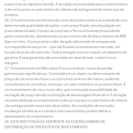
superiores ao capital investido. A duração recomendada para o investimento
é de curto prazo e o patrimônio do cliente não está garantido neste tipo de
produto.
O investimento em termos são contratos para compra ou a venda de uma
determinada quantidade de ações, a um preço fixado, para liquidação em
prazo determinado. O prazo do contrato a Termo é livremente escolhido
pelos investidores, obedecendo o prazo mínimo de 16 dias e máximo de 999
dias corridos. O preço será o valor da ação adicionado de uma parcela
correspondente aos juros – que são fixados livremente em mercado, em
função do prazo do contrato. Toda transação a termo requer um depósito de
garantia. Essas garantias são prestadas em duas formas: cobertura ou
margem.
O investimento em Mercados Futuros embute riscos de perdas
patrimoniais significativos. Commodity é um objeto ou determinante de
preço de um contrato futuro ou outro instrumento derivativo, podendo
consubstanciar um índice, uma taxa, um valor mobiliário ou produto físico. É
um investimento de risco muito alto, que contempla a possibilidade de
oscilação de preço devido à utilização de alavancagem financeira. A duração
recomendada para o investimento é de curto prazo e o patrimônio do cliente
não está garantido neste tipo de produto. As condições de mercado,
mudanças climáticas e o cenário macroeconômico podem afetar o
desempenho do investimento.
ESTA INSTITUIÇÃO É ADERENTE AO CÓDIGO ANBIMA DE
DISTRIBUIÇÃO DE PRODUTOS DE INVESTIMENTO.