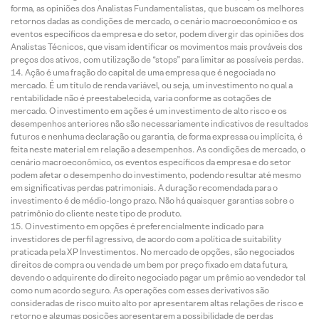
forma, as opiniões dos Analistas Fundamentalistas, que buscam os melhores
retornos dadas as condições de mercado, o cenário macroeconômico e os
eventos específicos da empresa e do setor, podem divergir das opiniões dos
Analistas Técnicos, que visam identificar os movimentos mais prováveis dos
preços dos ativos, com utilização de “stops” para limitar as possíveis perdas.
Ação é uma fração do capital de uma empresa que é negociada no
mercado. É um título de renda variável, ou seja, um investimento no qual a
rentabilidade não é preestabelecida, varia conforme as cotações de
mercado. O investimento em ações é um investimento de alto risco e os
desempenhos anteriores não são necessariamente indicativos de resultados
futuros e nenhuma declaração ou garantia, de forma expressa ou implícita, é
feita neste material em relação a desempenhos. As condições de mercado, o
cenário macroeconômico, os eventos específicos da empresa e do setor
podem afetar o desempenho do investimento, podendo resultar até mesmo
em significativas perdas patrimoniais. A duração recomendada para o
investimento é de médio-longo prazo. Não há quaisquer garantias sobre o
patrimônio do cliente neste tipo de produto.
O investimento em opções é preferencialmente indicado para
investidores de perfil agressivo, de acordo com a política de suitability
praticada pela XP Investimentos. No mercado de opções, são negociados
direitos de compra ou venda de um bem por preço fixado em data futura,
devendo o adquirente do direito negociado pagar um prêmio ao vendedor tal
como num acordo seguro. As operações com esses derivativos são
consideradas de risco muito alto por apresentarem altas relações de risco e
retorno e algumas posições apresentarem a possibilidade de perdas