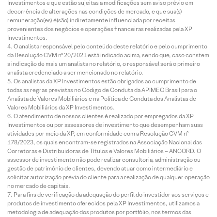
Investimentos e que estão sujeitas a modificações sem aviso prévio em
decorrência de alterações nas condições de mercado, e que sua(s)
remuneração(es) é(são) indiretamente influenciada por receitas
provenientes dos negócios e operações financeiras realizadas pela XP
Investimentos.
O analista responsável pelo conteúdo deste relatório e pelo cumprimento
da Resolução CVM nº 20/2021 está indicado acima, sendo que, caso constem
a indicação de mais um analista no relatório, o responsável será o primeiro
analista credenciado a ser mencionado no relatório.
Os analistas da XP Investimentos estão obrigados ao cumprimento de
todas as regras previstas no Código de Conduta da APIMEC Brasil para o
Analista de Valores Mobiliários e na Política de Conduta dos Analistas de
Valores Mobiliários da XP Investimentos.
O atendimento de nossos clientes é realizado por empregados da XP
Investimentos ou por assessores de investimento que desempenham suas
atividades por meio da XP, em conformidade com a Resolução CVM nº
178/2023, os quais encontram-se registrados na Associação Nacional das
Corretoras e Distribuidoras de Títulos e Valores Mobiliários – ANCORD. O
assessor de investimento não pode realizar consultoria, administração ou
gestão de patrimônio de clientes, devendo atuar como intermediário e
solicitar autorização prévia do cliente para a realização de qualquer operação
no mercado de capitais.
Para fins de verificação da adequação do perfil do investidor aos serviços e
produtos de investimento oferecidos pela XP Investimentos, utilizamos a
metodologia de adequação dos produtos por portfólio, nos termos das