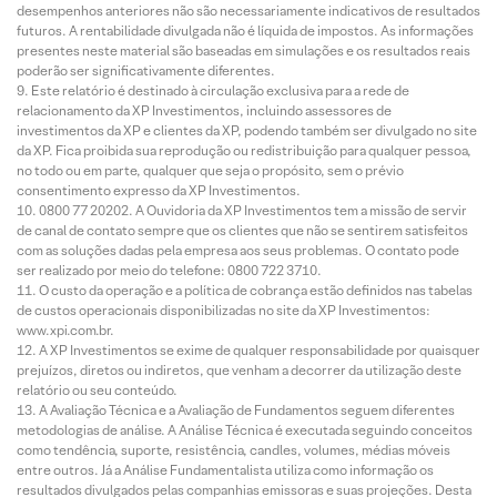
desempenhos anteriores não são necessariamente indicativos de resultados
futuros. A rentabilidade divulgada não é líquida de impostos. As informações
presentes neste material são baseadas em simulações e os resultados reais
poderão ser significativamente diferentes.
Este relatório é destinado à circulação exclusiva para a rede de
relacionamento da XP Investimentos, incluindo assessores de
investimentos da XP e clientes da XP, podendo também ser divulgado no site
da XP. Fica proibida sua reprodução ou redistribuição para qualquer pessoa,
no todo ou em parte, qualquer que seja o propósito, sem o prévio
consentimento expresso da XP Investimentos.
0800 77 20202. A Ouvidoria da XP Investimentos tem a missão de servir
de canal de contato sempre que os clientes que não se sentirem satisfeitos
com as soluções dadas pela empresa aos seus problemas. O contato pode
ser realizado por meio do telefone: 0800 722 3710.
O custo da operação e a política de cobrança estão definidos nas tabelas
de custos operacionais disponibilizadas no site da XP Investimentos:
www.xpi.com.br.
A XP Investimentos se exime de qualquer responsabilidade por quaisquer
prejuízos, diretos ou indiretos, que venham a decorrer da utilização deste
relatório ou seu conteúdo.
A Avaliação Técnica e a Avaliação de Fundamentos seguem diferentes
metodologias de análise. A Análise Técnica é executada seguindo conceitos
como tendência, suporte, resistência, candles, volumes, médias móveis
entre outros. Já a Análise Fundamentalista utiliza como informação os
resultados divulgados pelas companhias emissoras e suas projeções. Desta