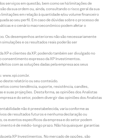
 dos serviços em questão, bem como se há limitações de
o da sua ordem ou, ainda, consultando o risco geral da sua
m limitações em relação à quantidade e/ou volume financeiro
equada ao seu perfil. Em caso de dúvidas sobre o processo de
imáticas e o cenário macroeconômico podem afetar o
empo. Os desempenhos anteriores não são necessariamente
m simulações e os resultados reais poderão ser
 da XP e clientes da XP, podendo também ser divulgado no
évio consentimento expresso da XP Investimentos.
isfeitos com as soluções dadas pela empresa aos seus
s: www.xpi.com.br.
ão deste relatório ou seu conteúdo.
eitos como tendência, suporte, resistência, candles,
s e suas projeções. Desta forma, as opiniões dos Analistas
presa e do setor, podem divergir das opiniões dos Analistas
entabilidade não é preestabelecida, varia conforme as
ivos de resultados futuros e nenhuma declaração ou
co, os eventos específicos da empresa e do setor podem
timento é de médio-longo prazo. Não há quaisquer garantias
icada pela XP Investimentos. No mercado de opções, são