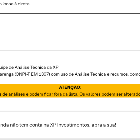
 ícone à direta.
uipe de Análise Técnica da XP
Alvarenga (CNPI-T EM 1397) com uso de Análise Técnica e recursos, com
ATENÇÃO
:
os de análises e podem ficar fora da lista. Os valores podem ser altera
inda não tem conta na XP Investimentos, abra a sua!