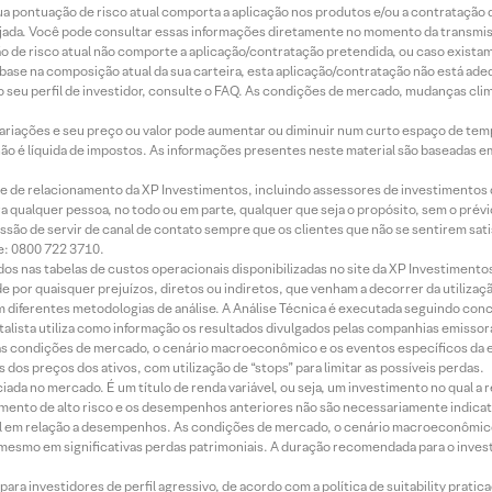
 sua pontuação de risco atual comporta a aplicação nos produtos e/ou a contratação
jada. Você pode consultar essas informações diretamente no momento da transmissã
ação de risco atual não comporte a aplicação/contratação pretendida, ou caso exista
m base na composição atual da sua carteira, esta aplicação/contratação não está ad
 seu perfil de investidor, consulte o FAQ. As condições de mercado, mudanças cl
 variações e seu preço ou valor pode aumentar ou diminuir num curto espaço de t
 não é líquida de impostos. As informações presentes neste material são baseadas e
rede de relacionamento da XP Investimentos, incluindo assessores de investimentos
ara qualquer pessoa, no todo ou em parte, qualquer que seja o propósito, sem o pr
ssão de servir de canal de contato sempre que os clientes que não se sentirem sat
e: 0800 722 3710.
dos nas tabelas de custos operacionais disponibilizadas no site da XP Investimento
 por quaisquer prejuízos, diretos ou indiretos, que venham a decorrer da utilizaç
 diferentes metodologias de análise. A Análise Técnica é executada seguindo conc
alista utiliza como informação os resultados divulgados pelas companhias emissora
 condições de mercado, o cenário macroeconômico e os eventos específicos da em
dos preços dos ativos, com utilização de “stops” para limitar as possíveis perdas.
ada no mercado. É um título de renda variável, ou seja, um investimento no qual a r
mento de alto risco e os desempenhos anteriores não são necessariamente indicat
terial em relação a desempenhos. As condições de mercado, o cenário macroeconômi
mesmo em significativas perdas patrimoniais. A duração recomendada para o inves
ra investidores de perfil agressivo, de acordo com a política de suitability prat