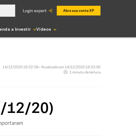
login expert
Abra sua conta XP
enda a Investir
Vídeos
14/12/2020 19:52:59 • Atualizado em 14/12/2020 19:53:00
1 minuto de leitura
5/12/20)
omportaram