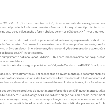
entos CCTVM S.A. (“XP Investimentos ou XP”) de acordo com todas as exigências p
r sua própria decisão de investimento, não constituindo qualquer tipo de oferta ou
s na data de sua divulgação e foram obtidas de fontes públicas. A XP Investimentos
e risco dos produtos de modo a gerar resultados de alocação para cada perfil de inv
mendações refletem única e exclusivamente suas análises e opiniões pessoais, que 
aviso prévio em decorrência de alterações nas condições de mercado, e que sua(s)
realizadas pela XP Investimentos.
lo cumprimento da Resolução CVM nº 20/2021 está indicado acima, sendo que, caso 
onado no relatório.
imento de todas as regras previstas no Código de Conduta da APIMEC Brasil para o 
ados da XP Investimentos ou por assessores de investimento que desempenham sua
os na Associação Nacional das Corretoras e Distribuidoras de Títulos e Valores 
de clientes, devendo atuar como intermediário e solicitar autorização prévia do cl
idor aos serviços e produtos de investimento oferecidos pela XP Investimentos, uti
 Suitability nº 01 e do Código ANBIMA de Distribuição de Produtos de Investimen
r, moderado e agressivo), bem como uma pontuação de risco para cada um dos produ
ntro das quantidades e limites da pontuação de risco definidas para o seu perfil. A