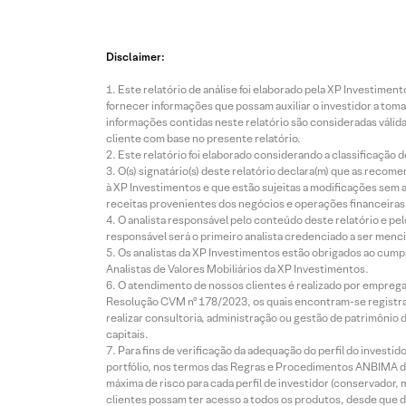
Disclaimer:
Este relatório de análise foi elaborado pela XP Investim
fornecer informações que possam auxiliar o investidor a toma
informações contidas neste relatório são consideradas válida
cliente com base no presente relatório.
Este relatório foi elaborado considerando a classificação d
O(s) signatário(s) deste relatório declara(m) que as reco
à XP Investimentos e que estão sujeitas a modificações sem 
receitas provenientes dos negócios e operações financeiras 
O analista responsável pelo conteúdo deste relatório e pe
responsável será o primeiro analista credenciado a ser menci
Os analistas da XP Investimentos estão obrigados ao cumpr
Analistas de Valores Mobiliários da XP Investimentos.
O atendimento de nossos clientes é realizado por empreg
Resolução CVM nº 178/2023, os quais encontram-se registrad
realizar consultoria, administração ou gestão de patrimônio 
capitais.
Para fins de verificação da adequação do perfil do invest
portfólio, nos termos das Regras e Procedimentos ANBIMA de
máxima de risco para cada perfil de investidor (conservado
clientes possam ter acesso a todos os produtos, desde que de