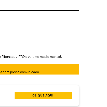
o Fibonacci, IFR9 e volume médio mensal.
dos sem prévio comunicado.
CLIQUE AQUI