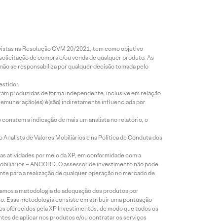
revistas na Resolução CVM 20/2021, tem como objetivo
 solicitação de compra e/ou venda de qualquer produto. As
 não se responsabiliza por qualquer decisão tomada pelo
estidor.
foram produzidas de forma independente, inclusive em relação
 remuneração(es) é(são) indiretamente influenciada por
constem a indicação de mais um analista no relatório, o
Analista de Valores Mobiliários e na Política de Conduta dos
s atividades por meio da XP, em conformidade com a
Mobiliários – ANCORD. O assessor de investimento não pode
iente para a realização de qualquer operação no mercado de
lizamos a metodologia de adequação dos produtos por
to. Essa metodologia consiste em atribuir uma pontuação
tos oferecidos pela XP Investimentos, de modo que todos os
ntes de aplicar nos produtos e/ou contratar os serviços