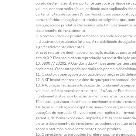
objeto deste material, é importante que você verifique se a
volume, concentração e/ou quantidade para a aplicação dese
carteira na tela de carteira (Visão Risco). Caso a sua pontu
para a referida aplicação/contratação, isto significa que, co
adequação dos produtos oferecidos pela XP Investimentos ao
desempenho do investimento.
A rentabilidade de produtos financeiros pode apresentar
indicativos de resultados futuros. A rentabilidade divulgada
significativamente diferentes.
Este relatório é destinado à circulação exclusiva para a 
site da XP. Fica proibida sua reprodução ou redistribuição p
0800 77 20202. A Ouvidoria da XP Investimentos tem a mi
problemas. O contato pode ser realizado por meio do telefon
O custo da operação e a política de cobrança estão defini
A XP Investimentos se exime de qualquer responsabilidade
A Avaliação Técnica e a Avaliação de Fundamentos seguem
volumes, médias móveis entre outros. Já a Análise Fundament
Fundamentalistas, que buscam os melhores retornos dadas as
Técnicos, que visam identificar os movimentos mais prováveis 
Ação é uma fração do capital de uma empresa que é negoci
cotações de mercado. O investimento em ações é um investi
garantia, de forma expressa ou implícita, é feita neste ma
afetar o desempenho do investimento, podendo resultar até 
sobre o patrimônio do cliente neste tipo de produto.
O investimento em opções é preferencialmente indicado pa