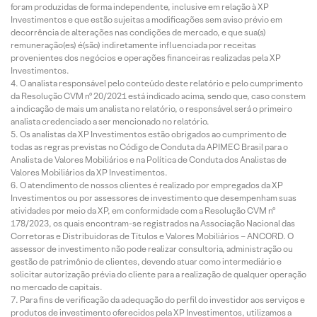
foram produzidas de forma independente, inclusive em relação à XP
Investimentos e que estão sujeitas a modificações sem aviso prévio em
decorrência de alterações nas condições de mercado, e que sua(s)
remuneração(es) é(são) indiretamente influenciada por receitas
provenientes dos negócios e operações financeiras realizadas pela XP
Investimentos.
O analista responsável pelo conteúdo deste relatório e pelo cumprimento
da Resolução CVM nº 20/2021 está indicado acima, sendo que, caso constem
a indicação de mais um analista no relatório, o responsável será o primeiro
analista credenciado a ser mencionado no relatório.
Os analistas da XP Investimentos estão obrigados ao cumprimento de
todas as regras previstas no Código de Conduta da APIMEC Brasil para o
Analista de Valores Mobiliários e na Política de Conduta dos Analistas de
Valores Mobiliários da XP Investimentos.
O atendimento de nossos clientes é realizado por empregados da XP
Investimentos ou por assessores de investimento que desempenham suas
atividades por meio da XP, em conformidade com a Resolução CVM nº
178/2023, os quais encontram-se registrados na Associação Nacional das
Corretoras e Distribuidoras de Títulos e Valores Mobiliários – ANCORD. O
assessor de investimento não pode realizar consultoria, administração ou
gestão de patrimônio de clientes, devendo atuar como intermediário e
solicitar autorização prévia do cliente para a realização de qualquer operação
no mercado de capitais.
Para fins de verificação da adequação do perfil do investidor aos serviços e
produtos de investimento oferecidos pela XP Investimentos, utilizamos a