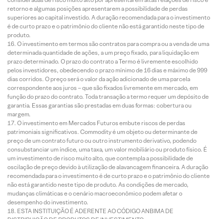
retorno e algumas posições apresentarem a possibilidade de perdas
superiores ao capital investido. A duração recomendada para o investimento
é de curto prazo e o patrimônio do cliente não está garantido neste tipo de
produto.
O investimento em termos são contratos para compra ou a venda de uma
determinada quantidade de ações, a um preço fixado, para liquidação em
prazo determinado. O prazo do contrato a Termo é livremente escolhido
pelos investidores, obedecendo o prazo mínimo de 16 dias e máximo de 999
dias corridos. O preço será o valor da ação adicionado de uma parcela
correspondente aos juros – que são fixados livremente em mercado, em
função do prazo do contrato. Toda transação a termo requer um depósito de
garantia. Essas garantias são prestadas em duas formas: cobertura ou
margem.
O investimento em Mercados Futuros embute riscos de perdas
patrimoniais significativos. Commodity é um objeto ou determinante de
preço de um contrato futuro ou outro instrumento derivativo, podendo
consubstanciar um índice, uma taxa, um valor mobiliário ou produto físico. É
um investimento de risco muito alto, que contempla a possibilidade de
oscilação de preço devido à utilização de alavancagem financeira. A duração
recomendada para o investimento é de curto prazo e o patrimônio do cliente
não está garantido neste tipo de produto. As condições de mercado,
mudanças climáticas e o cenário macroeconômico podem afetar o
desempenho do investimento.
ESTA INSTITUIÇÃO É ADERENTE AO CÓDIGO ANBIMA DE