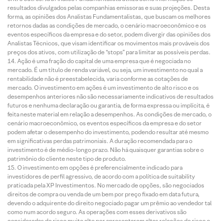
resultados divulgados pelas companhias emissoras e suas projeções. Desta
forma, as opiniões dos Analistas Fundamentalistas, que buscam os melhores
retornos dadas as condições de mercado, o cenário macroeconômico e os
eventos específicos da empresa e do setor, podem divergir das opiniões dos
Analistas Técnicos, que visam identificar os movimentos mais prováveis dos
preços dos ativos, com utilização de “stops” para limitar as possíveis perdas.
Ação é uma fração do capital de uma empresa que é negociada no
mercado. É um título de renda variável, ou seja, um investimento no qual a
rentabilidade não é preestabelecida, varia conforme as cotações de
mercado. O investimento em ações é um investimento de alto risco e os
desempenhos anteriores não são necessariamente indicativos de resultados
futuros e nenhuma declaração ou garantia, de forma expressa ou implícita, é
feita neste material em relação a desempenhos. As condições de mercado, o
cenário macroeconômico, os eventos específicos da empresa e do setor
podem afetar o desempenho do investimento, podendo resultar até mesmo
em significativas perdas patrimoniais. A duração recomendada para o
investimento é de médio-longo prazo. Não há quaisquer garantias sobre o
patrimônio do cliente neste tipo de produto.
O investimento em opções é preferencialmente indicado para
investidores de perfil agressivo, de acordo com a política de suitability
praticada pela XP Investimentos. No mercado de opções, são negociados
direitos de compra ou venda de um bem por preço fixado em data futura,
devendo o adquirente do direito negociado pagar um prêmio ao vendedor tal
como num acordo seguro. As operações com esses derivativos são
consideradas de risco muito alto por apresentarem altas relações de risco e