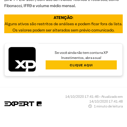
Fibonacci, IFR9 e volume médio mensal.
ATENÇÃO
:
Alguns ativos são restritos de análises e podem ficar fora da lista.
Os valores podem ser alterados sem prévio comunicado.
Se você ainda não tem conta na XP
Investimentos, abra a sua!
CLIQUE AQUI
14/10/2020 17:41:46 • Atualizado em
14/10/2020 17:41:48
1 minuto de leitura