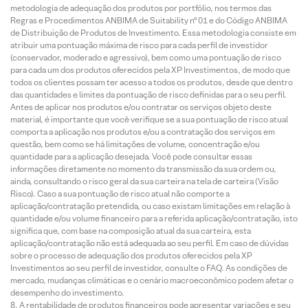
metodologia de adequação dos produtos por portfólio, nos termos das
Regras e Procedimentos ANBIMA de Suitability nº 01 e do Código ANBIMA
de Distribuição de Produtos de Investimento. Essa metodologia consiste em
atribuir uma pontuação máxima de risco para cada perfil de investidor
(conservador, moderado e agressivo), bem como uma pontuação de risco
para cada um dos produtos oferecidos pela XP Investimentos, de modo que
todos os clientes possam ter acesso a todos os produtos, desde que dentro
das quantidades e limites da pontuação de risco definidas para o seu perfil.
Antes de aplicar nos produtos e/ou contratar os serviços objeto deste
material, é importante que você verifique se a sua pontuação de risco atual
comporta a aplicação nos produtos e/ou a contratação dos serviços em
questão, bem como se há limitações de volume, concentração e/ou
quantidade para a aplicação desejada. Você pode consultar essas
informações diretamente no momento da transmissão da sua ordem ou,
ainda, consultando o risco geral da sua carteira na tela de carteira (Visão
Risco). Caso a sua pontuação de risco atual não comporte a
aplicação/contratação pretendida, ou caso existam limitações em relação à
quantidade e/ou volume financeiro para a referida aplicação/contratação, isto
significa que, com base na composição atual da sua carteira, esta
aplicação/contratação não está adequada ao seu perfil. Em caso de dúvidas
sobre o processo de adequação dos produtos oferecidos pela XP
Investimentos ao seu perfil de investidor, consulte o FAQ. As condições de
mercado, mudanças climáticas e o cenário macroeconômico podem afetar o
desempenho do investimento.
A rentabilidade de produtos financeiros pode apresentar variações e seu