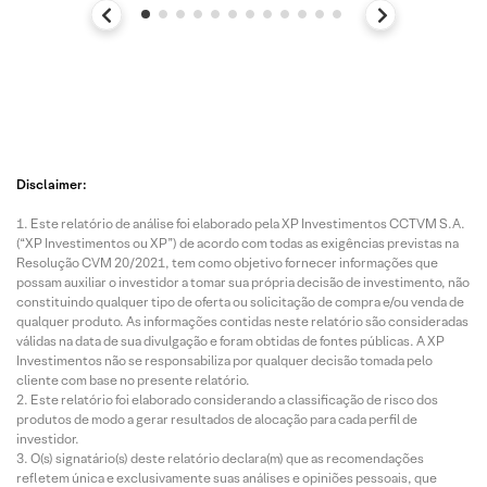
Disclaimer:
Este relatório de análise foi elaborado pela XP Investimentos CCTVM S.A.
(“XP Investimentos ou XP”) de acordo com todas as exigências previstas na
Resolução CVM 20/2021, tem como objetivo fornecer informações que
possam auxiliar o investidor a tomar sua própria decisão de investimento, não
constituindo qualquer tipo de oferta ou solicitação de compra e/ou venda de
qualquer produto. As informações contidas neste relatório são consideradas
válidas na data de sua divulgação e foram obtidas de fontes públicas. A XP
Investimentos não se responsabiliza por qualquer decisão tomada pelo
cliente com base no presente relatório.
Este relatório foi elaborado considerando a classificação de risco dos
produtos de modo a gerar resultados de alocação para cada perfil de
investidor.
O(s) signatário(s) deste relatório declara(m) que as recomendações
refletem única e exclusivamente suas análises e opiniões pessoais, que