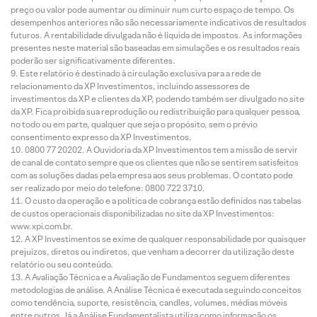
preço ou valor pode aumentar ou diminuir num curto espaço de tempo. Os
desempenhos anteriores não são necessariamente indicativos de resultados
futuros. A rentabilidade divulgada não é líquida de impostos. As informações
presentes neste material são baseadas em simulações e os resultados reais
poderão ser significativamente diferentes.
Este relatório é destinado à circulação exclusiva para a rede de
relacionamento da XP Investimentos, incluindo assessores de
investimentos da XP e clientes da XP, podendo também ser divulgado no site
da XP. Fica proibida sua reprodução ou redistribuição para qualquer pessoa,
no todo ou em parte, qualquer que seja o propósito, sem o prévio
consentimento expresso da XP Investimentos.
0800 77 20202. A Ouvidoria da XP Investimentos tem a missão de servir
de canal de contato sempre que os clientes que não se sentirem satisfeitos
com as soluções dadas pela empresa aos seus problemas. O contato pode
ser realizado por meio do telefone: 0800 722 3710.
O custo da operação e a política de cobrança estão definidos nas tabelas
de custos operacionais disponibilizadas no site da XP Investimentos:
www.xpi.com.br.
A XP Investimentos se exime de qualquer responsabilidade por quaisquer
prejuízos, diretos ou indiretos, que venham a decorrer da utilização deste
relatório ou seu conteúdo.
A Avaliação Técnica e a Avaliação de Fundamentos seguem diferentes
metodologias de análise. A Análise Técnica é executada seguindo conceitos
como tendência, suporte, resistência, candles, volumes, médias móveis
entre outros. Já a Análise Fundamentalista utiliza como informação os