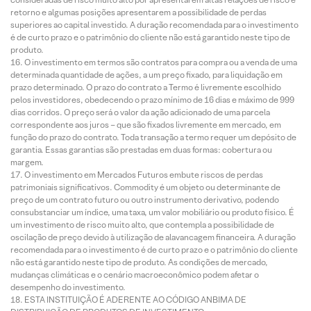
retorno e algumas posições apresentarem a possibilidade de perdas
superiores ao capital investido. A duração recomendada para o investimento
é de curto prazo e o patrimônio do cliente não está garantido neste tipo de
produto.
O investimento em termos são contratos para compra ou a venda de uma
determinada quantidade de ações, a um preço fixado, para liquidação em
prazo determinado. O prazo do contrato a Termo é livremente escolhido
pelos investidores, obedecendo o prazo mínimo de 16 dias e máximo de 999
dias corridos. O preço será o valor da ação adicionado de uma parcela
correspondente aos juros – que são fixados livremente em mercado, em
função do prazo do contrato. Toda transação a termo requer um depósito de
garantia. Essas garantias são prestadas em duas formas: cobertura ou
margem.
O investimento em Mercados Futuros embute riscos de perdas
patrimoniais significativos. Commodity é um objeto ou determinante de
preço de um contrato futuro ou outro instrumento derivativo, podendo
consubstanciar um índice, uma taxa, um valor mobiliário ou produto físico. É
um investimento de risco muito alto, que contempla a possibilidade de
oscilação de preço devido à utilização de alavancagem financeira. A duração
recomendada para o investimento é de curto prazo e o patrimônio do cliente
não está garantido neste tipo de produto. As condições de mercado,
mudanças climáticas e o cenário macroeconômico podem afetar o
desempenho do investimento.
ESTA INSTITUIÇÃO É ADERENTE AO CÓDIGO ANBIMA DE