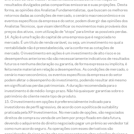
resultados divulgados pelas companhias emissoras e suas projeções. Desta
forma, as opiniões dos Analistas Fundamentalistas, que buscam os melhores
retornos dadas as condições de mercado, o cenário macroeconômico e os
eventos específicos da empresa e do setor, podem divergir das opiniões dos
Analistas Técnicos, que visam identificar os movimentos mais prováveis dos
preços dos ativos, com utilização de “stops” para limitar as possíveis perdas.
Ação é uma fração do capital de uma empresa que é negociada no
mercado. É um título de renda variável, ou seja, um investimento no qual a
rentabilidade não é preestabelecida, varia conforme as cotações de
mercado. O investimento em ações é um investimento de alto risco e os
desempenhos anteriores não são necessariamente indicativos de resultados
futuros e nenhuma declaração ou garantia, de forma expressa ou implícita, é
feita neste material em relação a desempenhos. As condições de mercado, o
cenário macroeconômico, os eventos específicos da empresa e do setor
podem afetar o desempenho do investimento, podendo resultar até mesmo
em significativas perdas patrimoniais. A duração recomendada para o
investimento é de médio-longo prazo. Não há quaisquer garantias sobre o
patrimônio do cliente neste tipo de produto.
O investimento em opções é preferencialmente indicado para
investidores de perfil agressivo, de acordo com a política de suitability
praticada pela XP Investimentos. No mercado de opções, são negociados
direitos de compra ou venda de um bem por preço fixado em data futura,
devendo o adquirente do direito negociado pagar um prêmio ao vendedor tal
como num acordo seguro. As operações com esses derivativos são
consideradas de risco muito alto por apresentarem altas relações de risco e