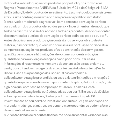
metodologia de adequação dos produtos por portfólio, nos termos das
Regras e Procedimentos ANBIMA de Suitability nº 01 e do Código ANBIMA
de Distribuição de Produtos de Investimento. Essa metodologia consiste em
atribuir uma pontuação máxima de risco para cada perfil de investidor
(conservador, moderado e agressivo), bem como uma pontuação de risco
para cada um dos produtos oferecidos pela XP Investimentos, de modo que
todos os clientes possam ter acesso a todos os produtos, desde que dentro
das quantidades e limites da pontuação de risco definidas para o seu perfil.
Antes de aplicar nos produtos e/ou contratar os serviços objeto deste
material, é importante que você verifique se a sua pontuação de risco atual
comporta a aplicação nos produtos e/ou a contratação dos serviços em
questão, bem como se há limitações de volume, concentração e/ou
quantidade para a aplicação desejada. Você pode consultar essas
informações diretamente no momento da transmissão da sua ordem ou,
ainda, consultando o risco geral da sua carteira na tela de carteira (Visão
Risco). Caso a sua pontuação de risco atual não comporte a
aplicação/contratação pretendida, ou caso existam limitações em relação à
quantidade e/ou volume financeiro para a referida aplicação/contratação, isto
significa que, com base na composição atual da sua carteira, esta
aplicação/contratação não está adequada ao seu perfil. Em caso de dúvidas
sobre o processo de adequação dos produtos oferecidos pela XP
Investimentos ao seu perfil de investidor, consulte o FAQ. As condições de
mercado, mudanças climáticas e o cenário macroeconômico podem afetar o
desempenho do investimento.
A rentabilidade de produtos financeiros pode apresentar variações e seu