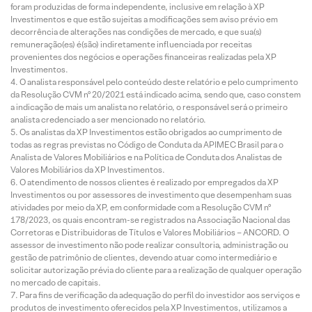
foram produzidas de forma independente, inclusive em relação à XP
Investimentos e que estão sujeitas a modificações sem aviso prévio em
decorrência de alterações nas condições de mercado, e que sua(s)
remuneração(es) é(são) indiretamente influenciada por receitas
provenientes dos negócios e operações financeiras realizadas pela XP
Investimentos.
O analista responsável pelo conteúdo deste relatório e pelo cumprimento
da Resolução CVM nº 20/2021 está indicado acima, sendo que, caso constem
a indicação de mais um analista no relatório, o responsável será o primeiro
analista credenciado a ser mencionado no relatório.
Os analistas da XP Investimentos estão obrigados ao cumprimento de
todas as regras previstas no Código de Conduta da APIMEC Brasil para o
Analista de Valores Mobiliários e na Política de Conduta dos Analistas de
Valores Mobiliários da XP Investimentos.
O atendimento de nossos clientes é realizado por empregados da XP
Investimentos ou por assessores de investimento que desempenham suas
atividades por meio da XP, em conformidade com a Resolução CVM nº
178/2023, os quais encontram-se registrados na Associação Nacional das
Corretoras e Distribuidoras de Títulos e Valores Mobiliários – ANCORD. O
assessor de investimento não pode realizar consultoria, administração ou
gestão de patrimônio de clientes, devendo atuar como intermediário e
solicitar autorização prévia do cliente para a realização de qualquer operação
no mercado de capitais.
Para fins de verificação da adequação do perfil do investidor aos serviços e
produtos de investimento oferecidos pela XP Investimentos, utilizamos a