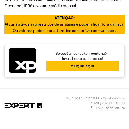
Fibonacci, IFR9 e volume médio mensal.
ATENÇÃO
:
Alguns ativos são restritos de análises e podem ficar fora da lista.
Os valores podem ser alterados sem prévio comunicado.
Se você ainda não tem conta na XP
Investimentos, abra a sua!
CLIQUE AQUI
13/10/2020 17:13:06 • Atualizado em
13/10/2020 17:13:09
1 minuto de leitura