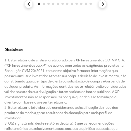
Disclaimer:
Este relatório de análise foi elaborado pela XP Investimentos CCTVM S.A.
(“XP Investimentos ou XP”) de acordo com todas as exigências previstas na
Resolução CVM 20/2021, tem como objetivo fornecer informações que
possam auxiliar o investidor a tomar sua própria decisão de investimento, não
constituindo qualquer tipo de oferta ou solicitação de compra e/ou venda de
qualquer produto. As informações contidas neste relatório são consideradas
válidas na data de sua divulgação e foram obtidas de fontes públicas. A XP
Investimentos não se responsabiliza por qualquer decisão tomada pelo
cliente com base no presente relatório.
Este relatório foi elaborado considerando a classificação de risco dos
produtos de modo a gerar resultados de alocação para cada perfil de
investidor.
O(s) signatário(s) deste relatório declara(m) que as recomendações
refletem única e exclusivamente suas análises e opiniões pessoais, que