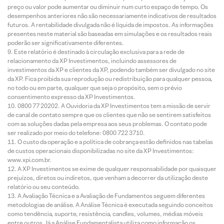
preço ou valor pode aumentar ou diminuir num curto espaço de tempo. Os
desempenhos anteriores não são necessariamente indicativos de resultados
futuros. A rentabilidade divulgada não é líquida de impostos. As informações
presentes neste material são baseadas em simulações e os resultados reais
poderão ser significativamente diferentes.
Este relatório é destinado à circulação exclusiva para a rede de
relacionamento da XP Investimentos, incluindo assessores de
investimentos da XP e clientes da XP, podendo também ser divulgado no site
da XP. Fica proibida sua reprodução ou redistribuição para qualquer pessoa,
no todo ou em parte, qualquer que seja o propósito, sem o prévio
consentimento expresso da XP Investimentos.
0800 77 20202. A Ouvidoria da XP Investimentos tem a missão de servir
de canal de contato sempre que os clientes que não se sentirem satisfeitos
com as soluções dadas pela empresa aos seus problemas. O contato pode
ser realizado por meio do telefone: 0800 722 3710.
O custo da operação e a política de cobrança estão definidos nas tabelas
de custos operacionais disponibilizadas no site da XP Investimentos:
www.xpi.com.br.
A XP Investimentos se exime de qualquer responsabilidade por quaisquer
prejuízos, diretos ou indiretos, que venham a decorrer da utilização deste
relatório ou seu conteúdo.
A Avaliação Técnica e a Avaliação de Fundamentos seguem diferentes
metodologias de análise. A Análise Técnica é executada seguindo conceitos
como tendência, suporte, resistência, candles, volumes, médias móveis
entre outros. Já a Análise Fundamentalista utiliza como informação os