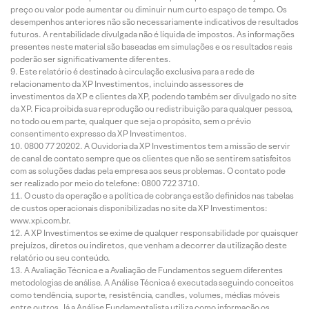
preço ou valor pode aumentar ou diminuir num curto espaço de tempo. Os
desempenhos anteriores não são necessariamente indicativos de resultados
futuros. A rentabilidade divulgada não é líquida de impostos. As informações
presentes neste material são baseadas em simulações e os resultados reais
poderão ser significativamente diferentes.
Este relatório é destinado à circulação exclusiva para a rede de
relacionamento da XP Investimentos, incluindo assessores de
investimentos da XP e clientes da XP, podendo também ser divulgado no site
da XP. Fica proibida sua reprodução ou redistribuição para qualquer pessoa,
no todo ou em parte, qualquer que seja o propósito, sem o prévio
consentimento expresso da XP Investimentos.
0800 77 20202. A Ouvidoria da XP Investimentos tem a missão de servir
de canal de contato sempre que os clientes que não se sentirem satisfeitos
com as soluções dadas pela empresa aos seus problemas. O contato pode
ser realizado por meio do telefone: 0800 722 3710.
O custo da operação e a política de cobrança estão definidos nas tabelas
de custos operacionais disponibilizadas no site da XP Investimentos:
www.xpi.com.br.
A XP Investimentos se exime de qualquer responsabilidade por quaisquer
prejuízos, diretos ou indiretos, que venham a decorrer da utilização deste
relatório ou seu conteúdo.
A Avaliação Técnica e a Avaliação de Fundamentos seguem diferentes
metodologias de análise. A Análise Técnica é executada seguindo conceitos
como tendência, suporte, resistência, candles, volumes, médias móveis
entre outros. Já a Análise Fundamentalista utiliza como informação os