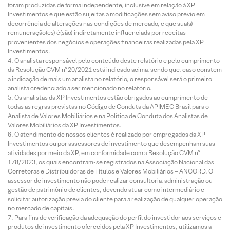
foram produzidas de forma independente, inclusive em relação à XP
Investimentos e que estão sujeitas a modificações sem aviso prévio em
decorrência de alterações nas condições de mercado, e que sua(s)
remuneração(es) é(são) indiretamente influenciada por receitas
provenientes dos negócios e operações financeiras realizadas pela XP
Investimentos.
O analista responsável pelo conteúdo deste relatório e pelo cumprimento
da Resolução CVM nº 20/2021 está indicado acima, sendo que, caso constem
a indicação de mais um analista no relatório, o responsável será o primeiro
analista credenciado a ser mencionado no relatório.
Os analistas da XP Investimentos estão obrigados ao cumprimento de
todas as regras previstas no Código de Conduta da APIMEC Brasil para o
Analista de Valores Mobiliários e na Política de Conduta dos Analistas de
Valores Mobiliários da XP Investimentos.
O atendimento de nossos clientes é realizado por empregados da XP
Investimentos ou por assessores de investimento que desempenham suas
atividades por meio da XP, em conformidade com a Resolução CVM nº
178/2023, os quais encontram-se registrados na Associação Nacional das
Corretoras e Distribuidoras de Títulos e Valores Mobiliários – ANCORD. O
assessor de investimento não pode realizar consultoria, administração ou
gestão de patrimônio de clientes, devendo atuar como intermediário e
solicitar autorização prévia do cliente para a realização de qualquer operação
no mercado de capitais.
Para fins de verificação da adequação do perfil do investidor aos serviços e
produtos de investimento oferecidos pela XP Investimentos, utilizamos a