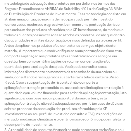
metodologia de adequação dos produtos por portfólio, nos termos das
Regras e Procedimentos ANBIMA de Suitability nº 01 e do Código ANBIMA
de Distribuição de Produtos de Investimento. Essa metodologia consiste em
atribuir uma pontuação máxima de risco para cada perfil de investidor
(conservador, moderado e agressivo), bem como uma pontuação de risco
para cada um dos produtos oferecidos pela XP Investimentos, de modo que
todos os clientes possam ter acesso a todos os produtos, desde que dentro
das quantidades e limites da pontuação de risco definidas para o seu perfil.
Antes de aplicar nos produtos e/ou contratar os serviços objeto deste
material, é importante que você verifique se a sua pontuação de risco atual
comporta a aplicação nos produtos e/ou a contratação dos serviços em
questão, bem como se há limitações de volume, concentração e/ou
quantidade para a aplicação desejada. Você pode consultar essas
informações diretamente no momento da transmissão da sua ordem ou,
ainda, consultando o risco geral da sua carteira na tela de carteira (Visão
Risco). Caso a sua pontuação de risco atual não comporte a
aplicação/contratação pretendida, ou caso existam limitações em relação à
quantidade e/ou volume financeiro para a referida aplicação/contratação, isto
significa que, com base na composição atual da sua carteira, esta
aplicação/contratação não está adequada ao seu perfil. Em caso de dúvidas
sobre o processo de adequação dos produtos oferecidos pela XP
Investimentos ao seu perfil de investidor, consulte o FAQ. As condições de
mercado, mudanças climáticas e o cenário macroeconômico podem afetar o
desempenho do investimento.
A rentabilidade de produtos financeiros pode apresentar variações e seu