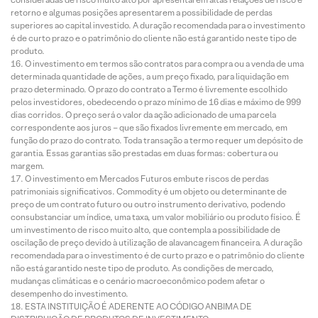
retorno e algumas posições apresentarem a possibilidade de perdas
superiores ao capital investido. A duração recomendada para o investimento
é de curto prazo e o patrimônio do cliente não está garantido neste tipo de
produto.
O investimento em termos são contratos para compra ou a venda de uma
determinada quantidade de ações, a um preço fixado, para liquidação em
prazo determinado. O prazo do contrato a Termo é livremente escolhido
pelos investidores, obedecendo o prazo mínimo de 16 dias e máximo de 999
dias corridos. O preço será o valor da ação adicionado de uma parcela
correspondente aos juros – que são fixados livremente em mercado, em
função do prazo do contrato. Toda transação a termo requer um depósito de
garantia. Essas garantias são prestadas em duas formas: cobertura ou
margem.
O investimento em Mercados Futuros embute riscos de perdas
patrimoniais significativos. Commodity é um objeto ou determinante de
preço de um contrato futuro ou outro instrumento derivativo, podendo
consubstanciar um índice, uma taxa, um valor mobiliário ou produto físico. É
um investimento de risco muito alto, que contempla a possibilidade de
oscilação de preço devido à utilização de alavancagem financeira. A duração
recomendada para o investimento é de curto prazo e o patrimônio do cliente
não está garantido neste tipo de produto. As condições de mercado,
mudanças climáticas e o cenário macroeconômico podem afetar o
desempenho do investimento.
ESTA INSTITUIÇÃO É ADERENTE AO CÓDIGO ANBIMA DE