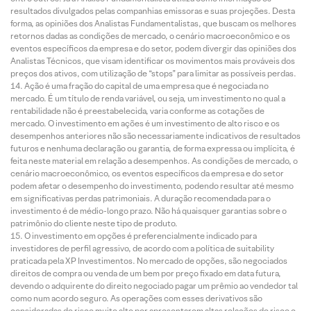
resultados divulgados pelas companhias emissoras e suas projeções. Desta
forma, as opiniões dos Analistas Fundamentalistas, que buscam os melhores
retornos dadas as condições de mercado, o cenário macroeconômico e os
eventos específicos da empresa e do setor, podem divergir das opiniões dos
Analistas Técnicos, que visam identificar os movimentos mais prováveis dos
preços dos ativos, com utilização de “stops” para limitar as possíveis perdas.
Ação é uma fração do capital de uma empresa que é negociada no
mercado. É um título de renda variável, ou seja, um investimento no qual a
rentabilidade não é preestabelecida, varia conforme as cotações de
mercado. O investimento em ações é um investimento de alto risco e os
desempenhos anteriores não são necessariamente indicativos de resultados
futuros e nenhuma declaração ou garantia, de forma expressa ou implícita, é
feita neste material em relação a desempenhos. As condições de mercado, o
cenário macroeconômico, os eventos específicos da empresa e do setor
podem afetar o desempenho do investimento, podendo resultar até mesmo
em significativas perdas patrimoniais. A duração recomendada para o
investimento é de médio-longo prazo. Não há quaisquer garantias sobre o
patrimônio do cliente neste tipo de produto.
O investimento em opções é preferencialmente indicado para
investidores de perfil agressivo, de acordo com a política de suitability
praticada pela XP Investimentos. No mercado de opções, são negociados
direitos de compra ou venda de um bem por preço fixado em data futura,
devendo o adquirente do direito negociado pagar um prêmio ao vendedor tal
como num acordo seguro. As operações com esses derivativos são
consideradas de risco muito alto por apresentarem altas relações de risco e