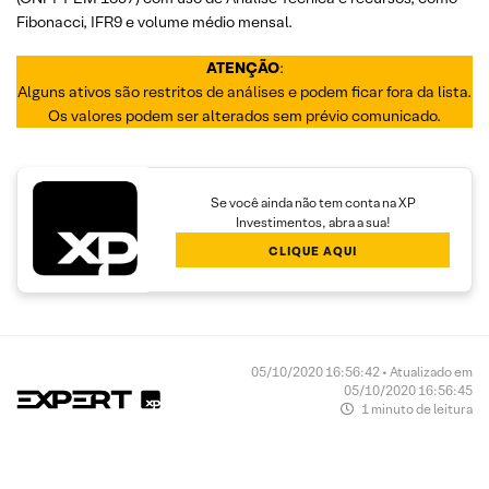
Fibonacci, IFR9 e volume médio mensal.
ATENÇÃO
:
Alguns ativos são restritos de análises e podem ficar fora da lista.
Os valores podem ser alterados sem prévio comunicado.
Se você ainda não tem conta na XP
Investimentos, abra a sua!
CLIQUE AQUI
05/10/2020 16:56:42 • Atualizado em
05/10/2020 16:56:45
1 minuto de leitura