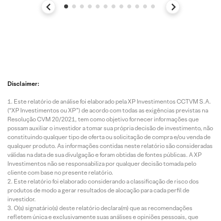
Disclaimer:
Este relatório de análise foi elaborado pela XP Investimentos CCTVM S.A.
(“XP Investimentos ou XP”) de acordo com todas as exigências previstas na
Resolução CVM 20/2021, tem como objetivo fornecer informações que
possam auxiliar o investidor a tomar sua própria decisão de investimento, não
constituindo qualquer tipo de oferta ou solicitação de compra e/ou venda de
qualquer produto. As informações contidas neste relatório são consideradas
válidas na data de sua divulgação e foram obtidas de fontes públicas. A XP
Investimentos não se responsabiliza por qualquer decisão tomada pelo
cliente com base no presente relatório.
Este relatório foi elaborado considerando a classificação de risco dos
produtos de modo a gerar resultados de alocação para cada perfil de
investidor.
O(s) signatário(s) deste relatório declara(m) que as recomendações
refletem única e exclusivamente suas análises e opiniões pessoais, que