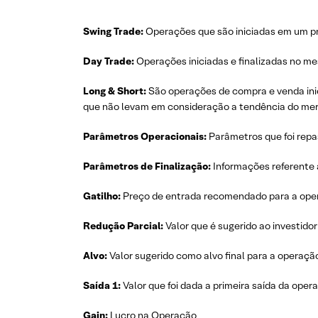
Swing Trade:
Operações que são iniciadas em um p
Day Trade:
Operações iniciadas e finalizadas no m
Long & Short:
São operações de compra e venda inic
que não levam em consideração a tendência do me
Parâmetros Operacionais:
Parâmetros que foi repa
Parâmetros de Finalização:
Informações referente
Gatilho:
Preço de entrada recomendado para a ope
Redução Parcial:
Valor que é sugerido ao investido
Alvo:
Valor sugerido como alvo final para a operaçã
Saída 1:
Valor que foi dada a primeira saída da ope
Gain:
Lucro na Operação