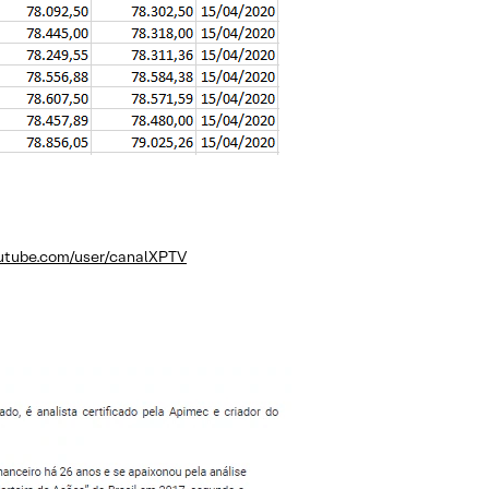
utube.com/user/canalXPTV