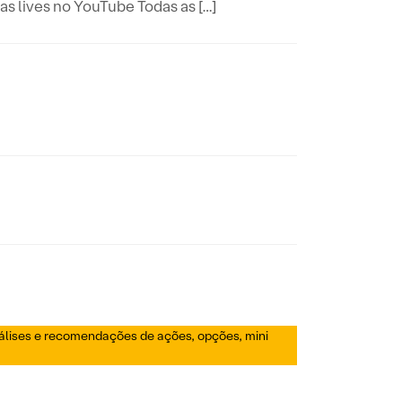
ives no YouTube Todas as […]
nálises e recomendações de ações, opções, mini