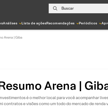
Buscar
os
Análises
Lista de ações
Recomendações
Periódicos
Apr
o Arena | Giba
Resumo Arena | Gib
nvestimentos é o melhor local para você acompanhar lives, 
ni contratos e visões como um todo do mercado de rend