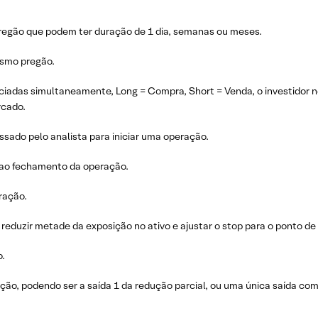
regão que podem ter duração de 1 dia, semanas ou meses.
esmo pregão.
iadas simultaneamente, Long = Compra, Short = Venda, o investidor ne
rcado.
ssado pelo analista para iniciar uma operação.
 ao fechamento da operação.
ração.
r reduzir metade da exposição no ativo e ajustar o stop para o ponto de
o.
ração, podendo ser a saída 1 da redução parcial, ou uma única saída co