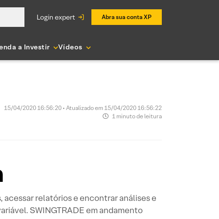
login expert
Abra sua conta XP
enda a Investir
Vídeos
15/04/2020 16:56:20 • Atualizado em 15/04/2020 16:56:22
1 minuto de leitura
a
acessar relatórios e encontrar análises e
a variável. SWINGTRADE em andamento