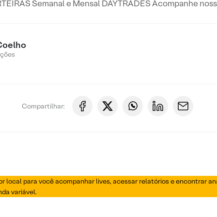
IRAS Semanal e Mensal DAYTRADES Acompanhe nossas l
Coelho
Ações
Compartilhar:
or local para você acompanhar lives, acessar relatórios e encontrar a
da variável.