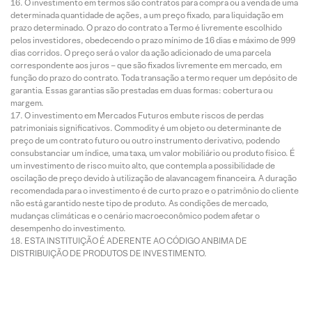
O investimento em termos são contratos para compra ou a venda de uma
determinada quantidade de ações, a um preço fixado, para liquidação em
prazo determinado. O prazo do contrato a Termo é livremente escolhido
pelos investidores, obedecendo o prazo mínimo de 16 dias e máximo de 999
dias corridos. O preço será o valor da ação adicionado de uma parcela
correspondente aos juros – que são fixados livremente em mercado, em
função do prazo do contrato. Toda transação a termo requer um depósito de
garantia. Essas garantias são prestadas em duas formas: cobertura ou
margem.
O investimento em Mercados Futuros embute riscos de perdas
patrimoniais significativos. Commodity é um objeto ou determinante de
preço de um contrato futuro ou outro instrumento derivativo, podendo
consubstanciar um índice, uma taxa, um valor mobiliário ou produto físico. É
um investimento de risco muito alto, que contempla a possibilidade de
oscilação de preço devido à utilização de alavancagem financeira. A duração
recomendada para o investimento é de curto prazo e o patrimônio do cliente
não está garantido neste tipo de produto. As condições de mercado,
mudanças climáticas e o cenário macroeconômico podem afetar o
desempenho do investimento.
ESTA INSTITUIÇÃO É ADERENTE AO CÓDIGO ANBIMA DE
DISTRIBUIÇÃO DE PRODUTOS DE INVESTIMENTO.