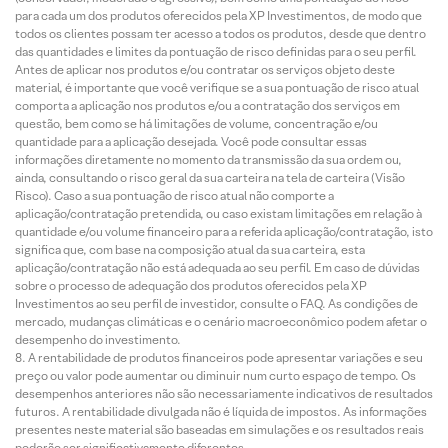
para cada um dos produtos oferecidos pela XP Investimentos, de modo que
todos os clientes possam ter acesso a todos os produtos, desde que dentro
das quantidades e limites da pontuação de risco definidas para o seu perfil.
Antes de aplicar nos produtos e/ou contratar os serviços objeto deste
material, é importante que você verifique se a sua pontuação de risco atual
comporta a aplicação nos produtos e/ou a contratação dos serviços em
questão, bem como se há limitações de volume, concentração e/ou
quantidade para a aplicação desejada. Você pode consultar essas
informações diretamente no momento da transmissão da sua ordem ou,
ainda, consultando o risco geral da sua carteira na tela de carteira (Visão
Risco). Caso a sua pontuação de risco atual não comporte a
aplicação/contratação pretendida, ou caso existam limitações em relação à
quantidade e/ou volume financeiro para a referida aplicação/contratação, isto
significa que, com base na composição atual da sua carteira, esta
aplicação/contratação não está adequada ao seu perfil. Em caso de dúvidas
sobre o processo de adequação dos produtos oferecidos pela XP
Investimentos ao seu perfil de investidor, consulte o FAQ. As condições de
mercado, mudanças climáticas e o cenário macroeconômico podem afetar o
desempenho do investimento.
A rentabilidade de produtos financeiros pode apresentar variações e seu
preço ou valor pode aumentar ou diminuir num curto espaço de tempo. Os
desempenhos anteriores não são necessariamente indicativos de resultados
futuros. A rentabilidade divulgada não é líquida de impostos. As informações
presentes neste material são baseadas em simulações e os resultados reais
poderão ser significativamente diferentes.