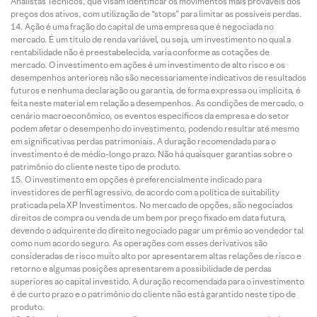
Analistas Técnicos, que visam identificar os movimentos mais prováveis dos
preços dos ativos, com utilização de “stops” para limitar as possíveis perdas.
Ação é uma fração do capital de uma empresa que é negociada no
mercado. É um título de renda variável, ou seja, um investimento no qual a
rentabilidade não é preestabelecida, varia conforme as cotações de
mercado. O investimento em ações é um investimento de alto risco e os
desempenhos anteriores não são necessariamente indicativos de resultados
futuros e nenhuma declaração ou garantia, de forma expressa ou implícita, é
feita neste material em relação a desempenhos. As condições de mercado, o
cenário macroeconômico, os eventos específicos da empresa e do setor
podem afetar o desempenho do investimento, podendo resultar até mesmo
em significativas perdas patrimoniais. A duração recomendada para o
investimento é de médio-longo prazo. Não há quaisquer garantias sobre o
patrimônio do cliente neste tipo de produto.
O investimento em opções é preferencialmente indicado para
investidores de perfil agressivo, de acordo com a política de suitability
praticada pela XP Investimentos. No mercado de opções, são negociados
direitos de compra ou venda de um bem por preço fixado em data futura,
devendo o adquirente do direito negociado pagar um prêmio ao vendedor tal
como num acordo seguro. As operações com esses derivativos são
consideradas de risco muito alto por apresentarem altas relações de risco e
retorno e algumas posições apresentarem a possibilidade de perdas
superiores ao capital investido. A duração recomendada para o investimento
é de curto prazo e o patrimônio do cliente não está garantido neste tipo de
produto.