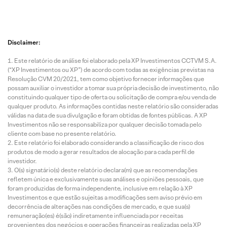
Disclaimer:
Este relatório de análise foi elaborado pela XP Investimentos CCTVM S.A.
(“XP Investimentos ou XP”) de acordo com todas as exigências previstas na
Resolução CVM 20/2021, tem como objetivo fornecer informações que
possam auxiliar o investidor a tomar sua própria decisão de investimento, não
constituindo qualquer tipo de oferta ou solicitação de compra e/ou venda de
qualquer produto. As informações contidas neste relatório são consideradas
válidas na data de sua divulgação e foram obtidas de fontes públicas. A XP
Investimentos não se responsabiliza por qualquer decisão tomada pelo
cliente com base no presente relatório.
Este relatório foi elaborado considerando a classificação de risco dos
produtos de modo a gerar resultados de alocação para cada perfil de
investidor.
O(s) signatário(s) deste relatório declara(m) que as recomendações
refletem única e exclusivamente suas análises e opiniões pessoais, que
foram produzidas de forma independente, inclusive em relação à XP
Investimentos e que estão sujeitas a modificações sem aviso prévio em
decorrência de alterações nas condições de mercado, e que sua(s)
remuneração(es) é(são) indiretamente influenciada por receitas
provenientes dos negócios e operações financeiras realizadas pela XP