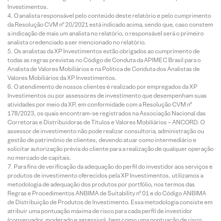
Investimentos.
O analista responsável pelo conteúdo deste relatório e pelo cumprimento
da Resolução CVM nº 20/2021 está indicado acima, sendo que, caso constem
a indicação de mais um analista no relatório, o responsável será o primeiro
analista credenciado a ser mencionado no relatório.
Os analistas da XP Investimentos estão obrigados ao cumprimento de
todas as regras previstas no Código de Conduta da APIMEC Brasil para o
Analista de Valores Mobiliários e na Política de Conduta dos Analistas de
Valores Mobiliários da XP Investimentos.
O atendimento de nossos clientes é realizado por empregados da XP
Investimentos ou por assessores de investimento que desempenham suas
atividades por meio da XP, em conformidade com a Resolução CVM nº
178/2023, os quais encontram-se registrados na Associação Nacional das
Corretoras e Distribuidoras de Títulos e Valores Mobiliários – ANCORD. O
assessor de investimento não pode realizar consultoria, administração ou
gestão de patrimônio de clientes, devendo atuar como intermediário e
solicitar autorização prévia do cliente para a realização de qualquer operação
no mercado de capitais.
Para fins de verificação da adequação do perfil do investidor aos serviços e
produtos de investimento oferecidos pela XP Investimentos, utilizamos a
metodologia de adequação dos produtos por portfólio, nos termos das
Regras e Procedimentos ANBIMA de Suitability nº 01 e do Código ANBIMA
de Distribuição de Produtos de Investimento. Essa metodologia consiste em
atribuir uma pontuação máxima de risco para cada perfil de investidor
(conservador, moderado e agressivo), bem como uma pontuação de risco