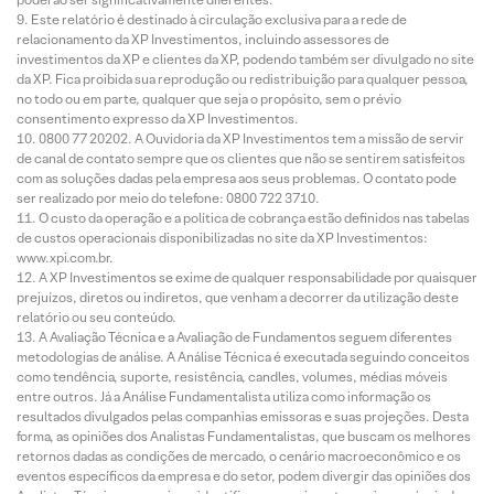
Este relatório é destinado à circulação exclusiva para a rede de
relacionamento da XP Investimentos, incluindo assessores de
investimentos da XP e clientes da XP, podendo também ser divulgado no site
da XP. Fica proibida sua reprodução ou redistribuição para qualquer pessoa,
no todo ou em parte, qualquer que seja o propósito, sem o prévio
consentimento expresso da XP Investimentos.
0800 77 20202. A Ouvidoria da XP Investimentos tem a missão de servir
de canal de contato sempre que os clientes que não se sentirem satisfeitos
com as soluções dadas pela empresa aos seus problemas. O contato pode
ser realizado por meio do telefone: 0800 722 3710.
O custo da operação e a política de cobrança estão definidos nas tabelas
de custos operacionais disponibilizadas no site da XP Investimentos:
www.xpi.com.br.
A XP Investimentos se exime de qualquer responsabilidade por quaisquer
prejuízos, diretos ou indiretos, que venham a decorrer da utilização deste
relatório ou seu conteúdo.
A Avaliação Técnica e a Avaliação de Fundamentos seguem diferentes
metodologias de análise. A Análise Técnica é executada seguindo conceitos
como tendência, suporte, resistência, candles, volumes, médias móveis
entre outros. Já a Análise Fundamentalista utiliza como informação os
resultados divulgados pelas companhias emissoras e suas projeções. Desta
forma, as opiniões dos Analistas Fundamentalistas, que buscam os melhores
retornos dadas as condições de mercado, o cenário macroeconômico e os
eventos específicos da empresa e do setor, podem divergir das opiniões dos